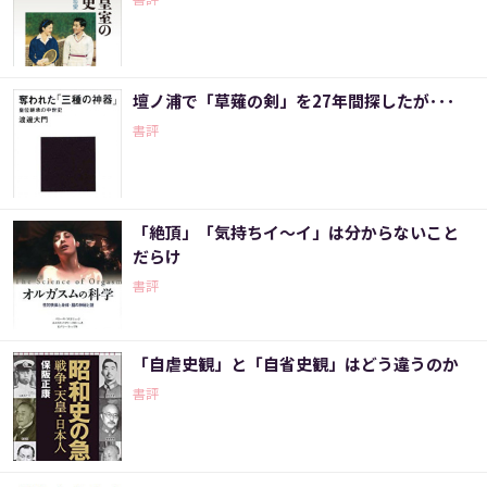
壇ノ浦で「草薙の剣」を27年間探したが･･･
書評
「絶頂」「気持ちイ～イ」は分からないこと
だらけ
書評
「自虐史観」と「自省史観」はどう違うのか
書評