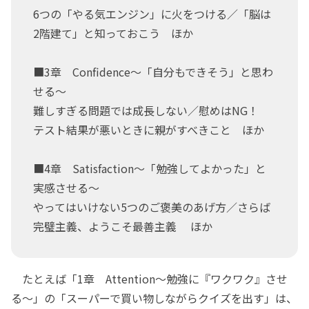
6つの「やる気エンジン」に火をつける／「脳は
2階建て」と知っておこう ほか
■3章 Confidence～「自分もできそう」と思わ
せる～
難しすぎる問題では成長しない／慰めはNG！
テスト結果が悪いときに親がすべきこと ほか
■4章 Satisfaction～「勉強してよかった」と
実感させる～
やってはいけない5つのご褒美のあげ方／さらば
完璧主義、ようこそ最善主義 ほか
たとえば「1章 Attention～勉強に『ワクワク』させ
る～」の「スーパーで買い物しながらクイズを出す」は、