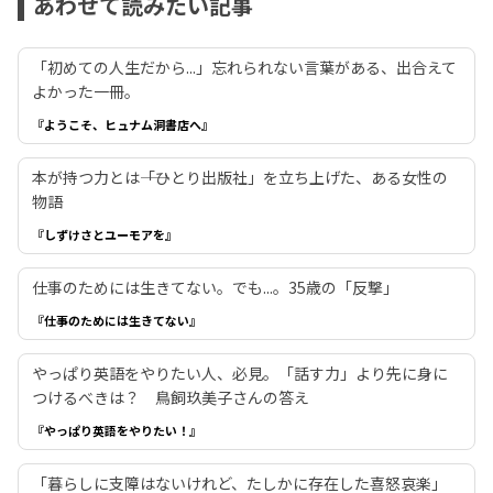
あわせて読みたい記事
「初めての人生だから...」忘れられない言葉がある、出合えて
よかった一冊。
『ようこそ、ヒュナム洞書店へ』
本が持つ力とは――「ひとり出版社」を立ち上げた、ある女性の
物語
『しずけさとユーモアを』
仕事のためには生きてない。でも...。35歳の「反撃」
『仕事のためには生きてない』
やっぱり英語をやりたい人、必見。「話す力」より先に身に
つけるべきは？ 鳥飼玖美子さんの答え
『やっぱり英語をやりたい！』
「暮らしに支障はないけれど、たしかに存在した喜怒哀楽」