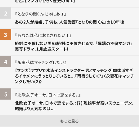
むと。【マンガでひらく歴史の扉 1】
2
となりの関くん じゅにあ 1
あの2人が結婚、子供も。人気漫画『となりの関くん』の10年後
3
あなたは私におとされたい 1
絶対に不倫しない男VS絶対に不倫させる女。「異端の不倫マンガ」
実写ドラマ、1月放送スタート!
4
永妻花はマッチングしたい
【マンガ】アプリで水泳インストラクター男とマッチング!肉体派すぎ
るイケメンにうっとりしていると...「雨宿りしてく?」〈永妻花はマッチ
ングしたい(2)〉
5
北欧女子オーサ、日本で恋をする。
北欧女子オーサ、日本で恋をする。:(7) 離婚率が高いスウェーデン。
結婚より人気なのは...
もっと見る