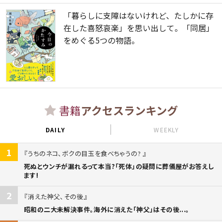
「暮らしに支障はないけれど、たしかに存
在した喜怒哀楽」を思い出して。「同居」
をめぐる5つの物語。
書籍
アクセスランキング
DAILY
WEEKLY
1
うちのネコ、ボクの目玉を食べちゃうの?
死ぬとウンチが漏れるって本当?「死体」の疑問に葬儀屋がお答えし
ます!
2
消えた神父、その後
昭和の二大未解決事件。海外に消えた「神父」はその後...。