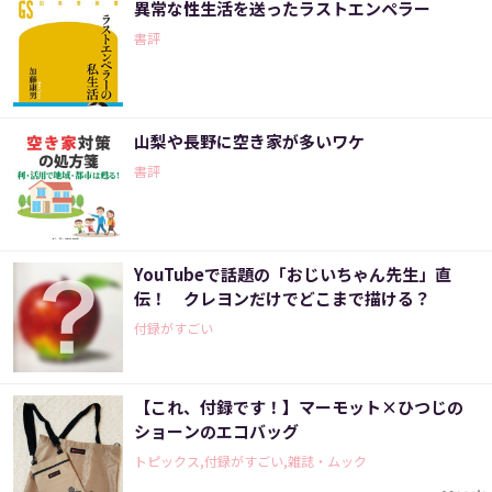
異常な性生活を送ったラストエンペラー
書評
山梨や長野に空き家が多いワケ
書評
YouTubeで話題の「おじいちゃん先生」直
伝！ クレヨンだけでどこまで描ける？
付録がすごい
【これ、付録です！】マーモット×ひつじの
ショーンのエコバッグ
トピックス,付録がすごい,雑誌・ムック