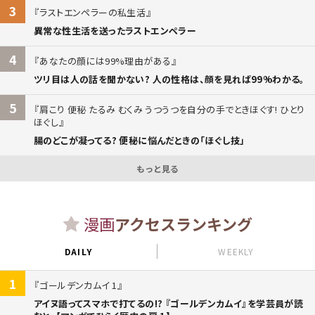
3
ラストエンペラーの私生活
異常な性生活を送ったラストエンペラー
4
あなたの顔には99%理由がある
ツリ目は人の話を聞かない? 人の性格は、顔を見れば99%わかる。
5
肩こり 便秘 たるみ むくみ うつうつを自分の手でときほぐす! ひとり
ほぐし
腸のどこが凝ってる? 便秘に悩んだときの「ほぐし技」
もっと見る
漫画
アクセスランキング
DAILY
WEEKLY
1
ゴールデンカムイ 1
アイヌ語ってスマホで打てるの!? 『ゴールデンカムイ』を学芸員が読