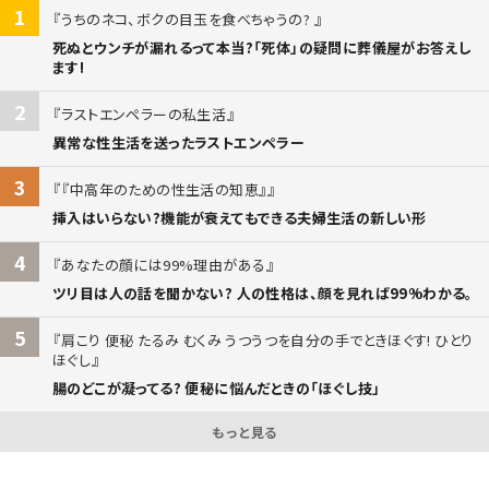
1
うちのネコ、ボクの目玉を食べちゃうの?
死ぬとウンチが漏れるって本当?「死体」の疑問に葬儀屋がお答えし
ます!
2
ラストエンペラーの私生活
異常な性生活を送ったラストエンペラー
3
『中高年のための性生活の知恵』
挿入はいらない?機能が衰えてもできる夫婦生活の新しい形
4
あなたの顔には99%理由がある
ツリ目は人の話を聞かない? 人の性格は、顔を見れば99%わかる。
5
肩こり 便秘 たるみ むくみ うつうつを自分の手でときほぐす! ひとり
ほぐし
腸のどこが凝ってる? 便秘に悩んだときの「ほぐし技」
もっと見る