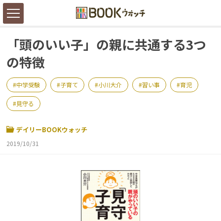
「頭のいい子」の親に共通する3つ
の特徴
中学受験
子育て
小川大介
習い事
育児
見守る
デイリーBOOKウォッチ
2019/10/31