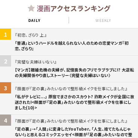
漫画
アクセスランキング
DAILY
WEEKLY
1
初恋、ざらり 上
「普通」というハードルを越えられない人のための恋愛マンガ『初
恋、ざらり』
2
完璧な夫婦はいない
【マンガ】離婚危機の夫婦が、記憶喪失のフリでラブラブに!? 大逆転
の夫婦関係やり直しストーリー〈完璧な夫婦はいない〉
3
顔面が「足の裏」みたいなので整形級メイクを仕事にしました
「私がテレビに...」 原宿でまさかのスカウト? 詐欺メイクが全国に放
送された!<顔面が「足の裏」みたいなので整形級メイクを仕事にし
ました(10)>
4
顔面が「足の裏」みたいなので整形級メイクを仕事にしました
「足の裏」→「人間」に変身したYouTuber。「人生、捨てたもんじゃ
ない!」と思えるコミックエッセイ<顔面が「足の裏」みたいなので整