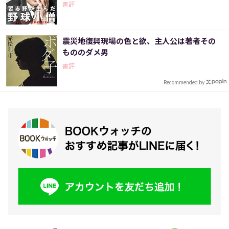
書評
震災地復興現場の色と欲、主人公は著者その
もののダメ男
書評
Recommended by