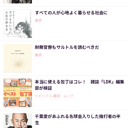
すべての人が心地よく暮らせる社会に
書評
財務官僚もサルトルを読むべきだ
書評
本当に使える包丁はコレ！ 雑誌「LDK」編集
部が検証
トピックス,雑誌・ムック
千葉愛があふれる名球会入りした強打者の半
生