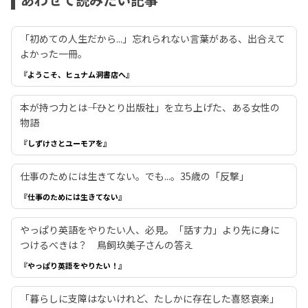
「初めての人生だから...」忘れられない言葉がある、出合えて
よかった一冊。
『ようこそ、ヒュナム洞書店へ』
本が持つ力とは――「ひとり出版社」を立ち上げた、ある女性の
物語
『しずけさとユーモアを』
仕事のためには生きてない。でも...。35歳の「反撃」
『仕事のためには生きてない』
やっぱり英語をやりたい人、必見。「話す力」より先に身に
つけるべきは？ 鳥飼玖美子さんの答え
『やっぱり英語をやりたい！』
「暮らしに支障はないけれど、たしかに存在した喜怒哀楽」