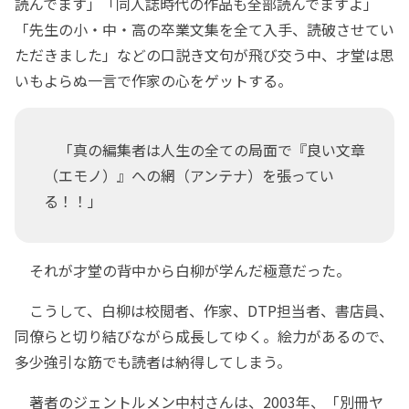
読んでます」「同人誌時代の作品も全部読んでますよ」
「先生の小・中・高の卒業文集を全て入手、読破させてい
ただきました」などの口説き文句が飛び交う中、才堂は思
いもよらぬ一言で作家の心をゲットする。
「真の編集者は人生の全ての局面で『良い文章
（エモノ）』への網（アンテナ）を張ってい
る！！」
それが才堂の背中から白柳が学んだ極意だった。
こうして、白柳は校閲者、作家、DTP担当者、書店員、
同僚らと切り結びながら成長してゆく。絵力があるので、
多少強引な筋でも読者は納得してしまう。
著者のジェントルメン中村さんは、2003年、「別冊ヤ