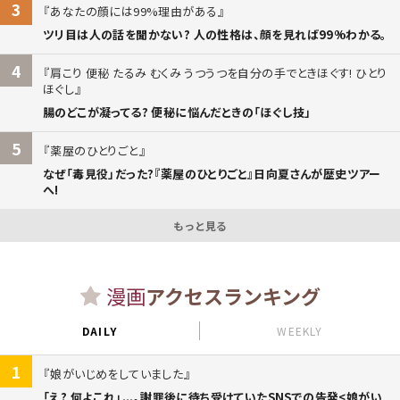
3
あなたの顔には99%理由がある
ツリ目は人の話を聞かない? 人の性格は、顔を見れば99%わかる。
4
肩こり 便秘 たるみ むくみ うつうつを自分の手でときほぐす! ひとり
ほぐし
腸のどこが凝ってる? 便秘に悩んだときの「ほぐし技」
5
薬屋のひとりごと
なぜ「毒見役」だった?『薬屋のひとりごと』日向夏さんが歴史ツアー
へ!
もっと見る
漫画
アクセスランキング
DAILY
WEEKLY
1
娘がいじめをしていました
「え? 何よこれ」...。謝罪後に待ち受けていたSNSでの告発<娘がい