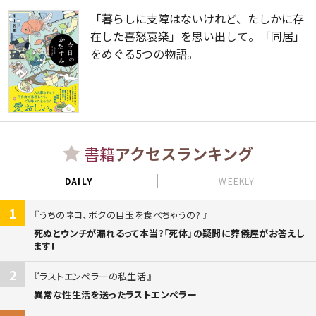
「暮らしに支障はないけれど、たしかに存
在した喜怒哀楽」を思い出して。「同居」
をめぐる5つの物語。
書籍
アクセスランキング
DAILY
WEEKLY
1
うちのネコ、ボクの目玉を食べちゃうの?
死ぬとウンチが漏れるって本当?「死体」の疑問に葬儀屋がお答えし
ます!
2
ラストエンペラーの私生活
異常な性生活を送ったラストエンペラー