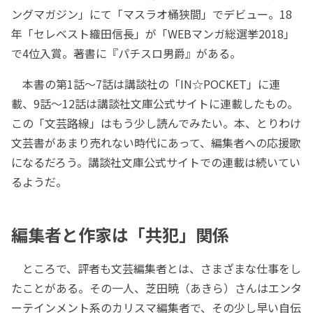
ングマガジン」にて「マスラオ桶狭間」でデビュー。18
年「セレベスト織田信長」が「WEBマンガ総選挙2018」
で4位入賞。著書に『パチスロ男爵』がある。
本書の第1話～7話は講談社の「IN☆POCKET」に連
載、9話～12話は講談社文庫公式サイトに連載したもの。
この「文芸路線」はもう少し読んでみたい。本、とりわけ
文芸書があまり売れない時代にあって、編集者への応援歌
になるだろう。講談社文庫公式サイトでの連載は続いてい
るようだ。
編集者と作家は「共犯」関係
ところで、評者も文芸編集者とは、さまざまな仕事をし
たことがある。その一人、芝田暁（あきら）さんはエンタ
ーテインメント系のカリスマ編集者で、その少し早い自伝