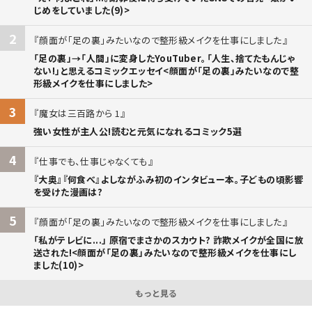
じめをしていました(9)>
2
顔面が「足の裏」みたいなので整形級メイクを仕事にしました
「足の裏」→「人間」に変身したYouTuber。「人生、捨てたもんじゃ
ない!」と思えるコミックエッセイ<顔面が「足の裏」みたいなので整
形級メイクを仕事にしました>
3
魔女は三百路から 1
強い女性が主人公!読むと元気になれるコミック5選
4
仕事でも、仕事じゃなくても
『大奥』『何食べ』よしながふみ初のインタビュー本。子どもの頃影響
を受けた漫画は?
5
顔面が「足の裏」みたいなので整形級メイクを仕事にしました
「私がテレビに...」 原宿でまさかのスカウト? 詐欺メイクが全国に放
送された!<顔面が「足の裏」みたいなので整形級メイクを仕事にし
ました(10)>
もっと見る