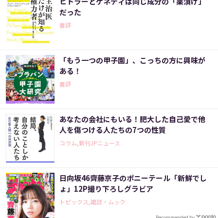
ヒトラーとケネディは同じ成分の「薬漬け」
だった
書評
「もう一つの甲子園」、こっちの方に興味が
ある！
書評
あなたの会社にもいる！肥大した自己愛で他
人を傷つける人たちの7つの性質
コラム,新刊JPニュース
日向坂46齊藤京子のポニーテール「新鮮でし
ょ」12P撮り下ろしグラビア
トピックス,雑誌・ムック
Recommended by