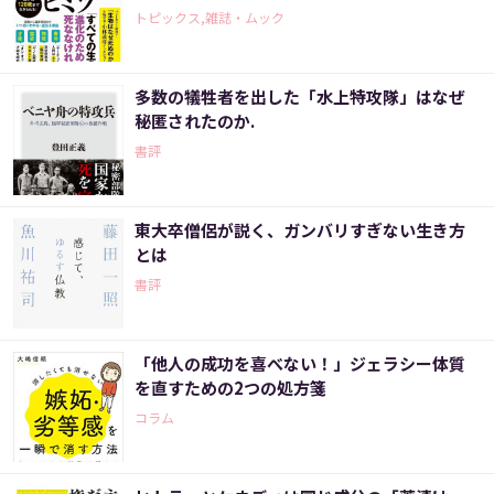
トピックス,雑誌・ムック
多数の犠牲者を出した「水上特攻隊」はなぜ
秘匿されたのか.
書評
東大卒僧侶が説く、ガンバリすぎない生き方
とは
書評
「他人の成功を喜べない！」ジェラシー体質
を直すための2つの処方箋
コラム