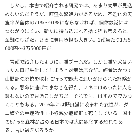
しかし、本書で紹介される研究では、あまり効果が見込
めないのだそうだ。旺盛な繁殖力があるため、不妊化の実
施率が全体の71%～91％にならなければ、個体数減には
つながりにくい。新たに持ち込まれる捨て猫も考えると、
至難のわざだ。さらに費用負担も大きい。1頭当たり1万5
000円～3万5000円だ。
冒頭で紹介したように、猫ブームだ。しかし猫や犬はい
ったん再野生化してしまうと対策は厄介だ。評者はかつて
山間部の廃校を取材に行って野犬に追いかけられた経験が
ある。懸命に逃げて事なきを得た。ノネコはめったに人を
襲わないので見過ごしがちだ。それでも、はずみで咬みつ
くこともある。2016年には野良猫に咬まれた女性が、ダ
ニ媒介の重症熱性血小板減少症候群で死亡している。国土
の67％を森林が占める日本では大問題化する恐れもあ
る。言い過ぎだろうか。