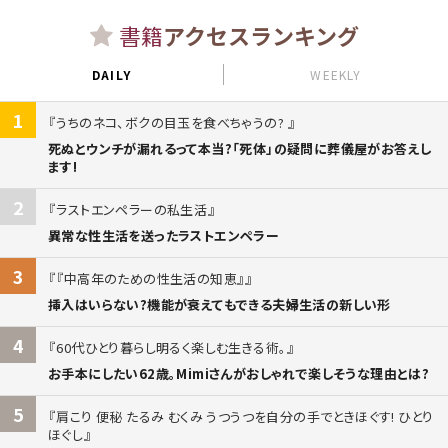
書籍
アクセスランキング
DAILY
WEEKLY
1
うちのネコ、ボクの目玉を食べちゃうの?
死ぬとウンチが漏れるって本当?「死体」の疑問に葬儀屋がお答えし
ます!
2
ラストエンペラーの私生活
異常な性生活を送ったラストエンペラー
3
『中高年のための性生活の知恵』
挿入はいらない?機能が衰えてもできる夫婦生活の新しい形
4
60代ひとり暮らし明るく楽しむ生きる術。
お手本にしたい62歳。Mimiさんがおしゃれで楽しそうな理由とは?
5
肩こり 便秘 たるみ むくみ うつうつを自分の手でときほぐす! ひとり
ほぐし