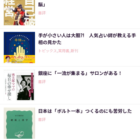
脳」
書評
手が小さい人は大胆?! 人気占い師が教える手
相の見かた
トピックス,実用書,新刊
銀座に「一流が集まる」サロンがある！
書評
日本は「ボルト一本」つくるのにも苦労した
書評