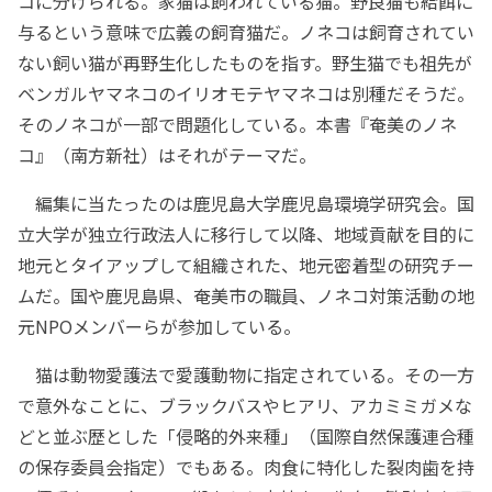
コに分けられる。家猫は飼われている猫。野良猫も給餌に
与るという意味で広義の飼育猫だ。ノネコは飼育されてい
ない飼い猫が再野生化したものを指す。野生猫でも祖先が
ベンガルヤマネコのイリオモテヤマネコは別種だそうだ。
そのノネコが一部で問題化している。本書『奄美のノネ
コ』（南方新社）はそれがテーマだ。
編集に当たったのは鹿児島大学鹿児島環境学研究会。国
立大学が独立行政法人に移行して以降、地域貢献を目的に
地元とタイアップして組織された、地元密着型の研究チー
ムだ。国や鹿児島県、奄美市の職員、ノネコ対策活動の地
元NPOメンバーらが参加している。
猫は動物愛護法で愛護動物に指定されている。その一方
で意外なことに、ブラックバスやヒアリ、アカミミガメな
どと並ぶ歴とした「侵略的外来種」（国際自然保護連合種
の保存委員会指定）でもある。肉食に特化した裂肉歯を持