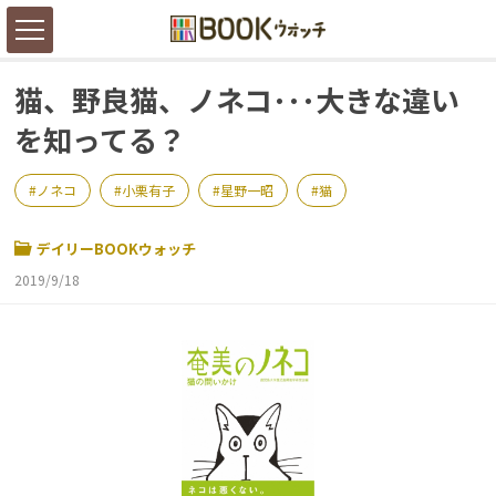
猫、野良猫、ノネコ･･･大きな違い
を知ってる？
ノネコ
小栗有子
星野一昭
猫
デイリーBOOKウォッチ
2019/9/18