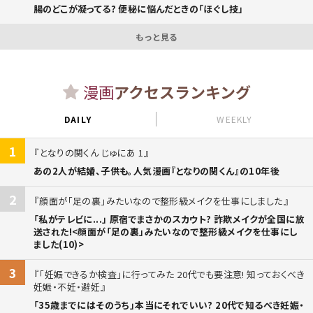
腸のどこが凝ってる? 便秘に悩んだときの「ほぐし技」
もっと見る
漫画
アクセスランキング
DAILY
WEEKLY
1
となりの関くん じゅにあ 1
あの2人が結婚、子供も。人気漫画『となりの関くん』の10年後
2
顔面が「足の裏」みたいなので整形級メイクを仕事にしました
「私がテレビに...」 原宿でまさかのスカウト? 詐欺メイクが全国に放
送された!<顔面が「足の裏」みたいなので整形級メイクを仕事にし
ました(10)>
3
「妊娠できるか検査」に行ってみた 20代でも要注意! 知っておくべき
妊娠・不妊・避妊
「35歳までにはそのうち」本当にそれでいい? 20代で知るべき妊娠・