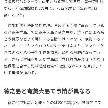
つ優秀なハンターで、街中から森林まで生息。繁殖力も旺
盛だ。妊娠期間は約2カ月で3～6匹を産む（生存率約3
割）という。
愛護動物と侵略的外来種。背反する問題に直面している
のが奄美群島、特に奄美大島と徳之島だ。泣き声による騒
音や糞尿などよく耳にする苦情だけではない。横行するノ
ネコが、アマミノクロウサギやケナガネズミ、アマミトゲ
ネズミなど希少野生生物を捕食。深刻な脅威になってい
る。さらに沖縄を加えた群島は世界自然遺産登録（国際自
然保護連合から記載延期勧告が1度出された）を目指して
いる事情が加わる。
徳之島と奄美大島で事情が異なる
徳之島で対策が始まったのは2012年度だ。試験的にワ