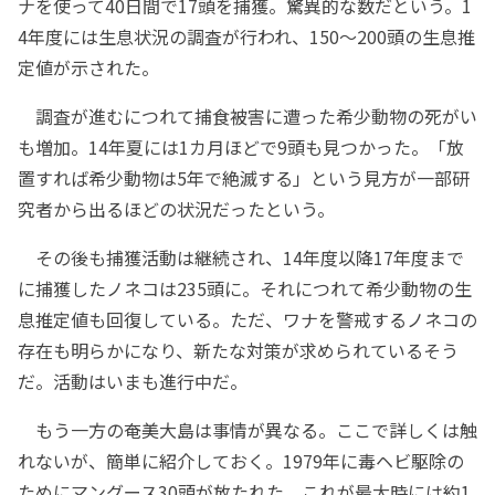
ナを使って40日間で17頭を捕獲。驚異的な数だという。1
4年度には生息状況の調査が行われ、150～200頭の生息推
定値が示された。
調査が進むにつれて捕食被害に遭った希少動物の死がい
も増加。14年夏には1カ月ほどで9頭も見つかった。「放
置すれば希少動物は5年で絶滅する」という見方が一部研
究者から出るほどの状況だったという。
その後も捕獲活動は継続され、14年度以降17年度まで
に捕獲したノネコは235頭に。それにつれて希少動物の生
息推定値も回復している。ただ、ワナを警戒するノネコの
存在も明らかになり、新たな対策が求められているそう
だ。活動はいまも進行中だ。
もう一方の奄美大島は事情が異なる。ここで詳しくは触
れないが、簡単に紹介しておく。1979年に毒ヘビ駆除の
ためにマングース30頭が放たれた。これが最大時には約1