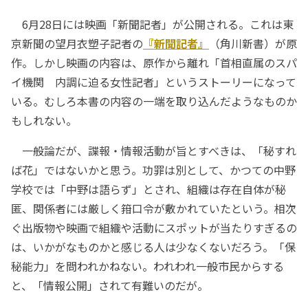
6月28日には映画「新聞記者」が公開される。これは東
京新聞の望月衣塑子記者の
『新聞記者』
（角川新書）が原
作。しかし映画の内容は、原作から離れ「首相直属のスパ
イ機関 内調に迫る女性記者」というストーリーになって
いる。むしろ本書の内容の一端を取り込んだようなものか
もしれない。
一般論だが、諜報・情報活動が旨とすべきは、「秘すれ
ば花」ではないかと思う。功罪は別として、かつての中野
学校では「中野は語らず」とされ、組織は存在自体が秘
匿、関係者には厳しく箝口令が敷かれていたという。相次
ぐ出版物や映画で組織や活動にスポットが当たりすぎるの
は、いかがなものかと感じる人は少なくないだろう。「保
秘能力」を問われかねない。われわれ一般市民からする
と、「情報公開」されて有難いのだが。