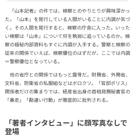
「山本記者」の件では、検察とのやりとりが興味深かっ
た。「山本」を尾行している人間がいることに内調が気づ
く。その人間を尾行すると、検察の庁舎に入った。いった
い検察は「山本」について何を執拗に追っているのか。検
察の極秘内部資料もすぐに内調が入手する。警察と検察の
従来の関係でいえば、検察優位のはずだが、ここでは内調
＝警察優位となっている。
他の省庁との関係ではもっと露骨だ。財務省、外務省、
文科省、防衛省の私服組などはボロクソ。「官邸ポリス」
関係者だけの集まりでは、経産省出身の首相政務秘書官の
「暴走」「勘違い行動」が徹底的に批判される。
「著者インタビュー」に顔写真なしで
登場