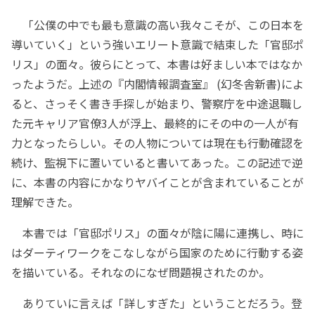
「公僕の中でも最も意識の高い我々こそが、この日本を
導いていく」という強いエリート意識で結束した「官邸ポ
リス」の面々。彼らにとって、本書は好ましい本ではなか
ったようだ。上述の『内閣情報調査室』 (幻冬舎新書)によ
ると、さっそく書き手探しが始まり、警察庁を中途退職し
た元キャリア官僚3人が浮上、最終的にその中の一人が有
力となったらしい。その人物については現在も行動確認を
続け、監視下に置いていると書いてあった。この記述で逆
に、本書の内容にかなりヤバイことが含まれていることが
理解できた。
本書では「官邸ポリス」の面々が陰に陽に連携し、時に
はダーティワークをこなしながら国家のために行動する姿
を描いている。それなのになぜ問題視されたのか。
ありていに言えば「詳しすぎた」ということだろう。登