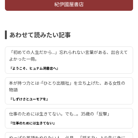
紀伊國屋書店
あわせて読みたい記事
「初めての人生だから...」忘れられない言葉がある、出合えて
よかった一冊。
『ようこそ、ヒュナム洞書店へ』
本が持つ力とは――「ひとり出版社」を立ち上げた、ある女性の
物語
『しずけさとユーモアを』
仕事のためには生きてない。でも...。35歳の「反撃」
『仕事のためには生きてない』
やっぱり英語をやりたい人、必見。「話す力」より先に身に