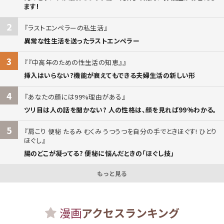
ます!
2
ラストエンペラーの私生活
異常な性生活を送ったラストエンペラー
3
『中高年のための性生活の知恵』
挿入はいらない?機能が衰えてもできる夫婦生活の新しい形
4
あなたの顔には99%理由がある
ツリ目は人の話を聞かない? 人の性格は、顔を見れば99%わかる。
5
肩こり 便秘 たるみ むくみ うつうつを自分の手でときほぐす! ひとり
ほぐし
腸のどこが凝ってる? 便秘に悩んだときの「ほぐし技」
もっと見る
漫画
アクセスランキング