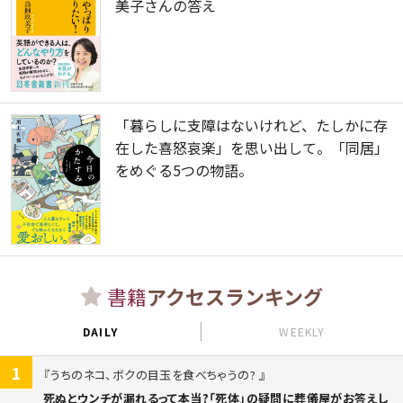
美子さんの答え
「暮らしに支障はないけれど、たしかに存
在した喜怒哀楽」を思い出して。「同居」
をめぐる5つの物語。
書籍
アクセスランキング
DAILY
WEEKLY
1
うちのネコ、ボクの目玉を食べちゃうの?
死ぬとウンチが漏れるって本当?「死体」の疑問に葬儀屋がお答えし