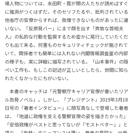
場人物については、永田町・霞が関の人たちが読めばすぐ
に推測がつくはずだ。そのセリフたるや、批判されている
他省庁の官僚からすれば、我慢できないものがあったに違
いない。「反原発バー」にまで顔を出す「奔放な首相夫
人」の私的な行動を監視するため密かに尾行していたくだ
りも出て来る。何重ものセキュリティチェックが施されて
いて、関係者でも簡単には入れない内閣情報調査室の内部
の様子も、実に詳細に描写されている。「山本事件」の隠
ぺい工作も、もしこの記述が正しいとしたら、世間に知ら
れたくなかったにちがいない。
本書のキャッチは「元警察庁キャリア官僚が書いたリア
ル告発ノベル」。しかし、「プレジデント」2019年3月18
日号の「著者インタビュー」に顔写真なしで登場した著者
は、「地道に政権を支える警察官僚の姿を描きたかった」
「安倍政権がベストと思ってないが『モストベター』」と
語り、「告発」のニュアンスは薄い。著者の意図と、出版