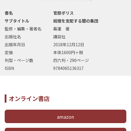
書名
官邸ポリス
サブタイトル
総理を支配する闇の集団
監修・編集・著者名
幕蓮 著
出版社名
講談社
出版年月日
2018年12月12日
定価
本体1600円＋税
判型・ページ数
四六判・290ページ
ISBN
9784065136317
オンライン書店
amazon