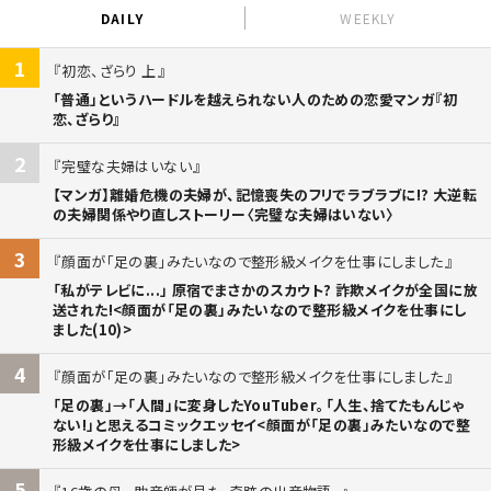
DAILY
WEEKLY
1
初恋、ざらり 上
「普通」というハードルを越えられない人のための恋愛マンガ『初
恋、ざらり』
2
完璧な夫婦はいない
【マンガ】離婚危機の夫婦が、記憶喪失のフリでラブラブに!? 大逆転
の夫婦関係やり直しストーリー〈完璧な夫婦はいない〉
3
顔面が「足の裏」みたいなので整形級メイクを仕事にしました
「私がテレビに...」 原宿でまさかのスカウト? 詐欺メイクが全国に放
送された!<顔面が「足の裏」みたいなので整形級メイクを仕事にし
ました(10)>
4
顔面が「足の裏」みたいなので整形級メイクを仕事にしました
「足の裏」→「人間」に変身したYouTuber。「人生、捨てたもんじゃ
ない!」と思えるコミックエッセイ<顔面が「足の裏」みたいなので整
形級メイクを仕事にしました>
5