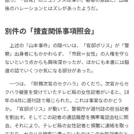
後のハレーションとはズレがあったようだ。
別件の「捜査関係事項照会」
上述の「山本事件」の隠ぺいは、「官邸ポリス」が「警
察」出身者にもかかわらず、「市民＝女性」の人権を守ら
ないという点からも興味深かったが、ほかにも本書には脇
道の話でいくつか気になる部分があった。
一つは、「財務次官のセクハラ」のくだり。次官からセ
クハラ被害を受けていたテレビ局の女性記者がいると、18
年の4月に週刊誌で報じられた。これは事実なのかどう
か。「官邸ポリス」が動いて、警視庁が週刊誌の担当記者
を割出す。そしてこの記者の通話履歴を携帯電話会社に照
会、それにより、テレビ局の女性記者と頻繁に連絡を取っ
ており、セクハラ被害に遭っていたのはこの女性記者だと