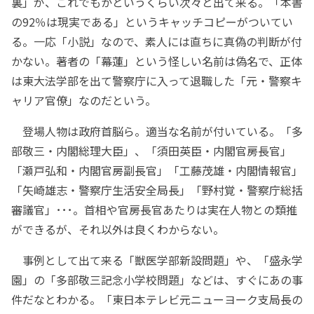
裏」が、これでもかというくらい次々と出て来る。「本書
の92％は現実である」というキャッチコピーがついてい
る。一応「小説」なので、素人には直ちに真偽の判断が付
かない。著者の「幕蓮」という怪しい名前は偽名で、正体
は東大法学部を出て警察庁に入って退職した「元・警察キ
ャリア官僚」なのだという。
登場人物は政府首脳ら。適当な名前が付いている。「多
部敬三・内閣総理大臣」、「須田英臣・内閣官房長官」
「瀬戸弘和・内閣官房副長官」「工藤茂雄・内閣情報官」
「矢崎雄志・警察庁生活安全局長」「野村覚・警察庁総括
審議官」･･･。首相や官房長官あたりは実在人物との類推
ができるが、それ以外は良くわからない。
事例として出て来る「獣医学部新設問題」や、「盛永学
園」の「多部敬三記念小学校問題」などは、すぐにあの事
件だなとわかる。「東日本テレビ元ニューヨーク支局長の