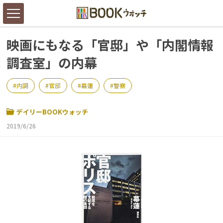
映画にもなる「官邸」や「内閣情報
調査室」の内幕
内調
官邸
幕蓮
警察
デイリーBOOKウォッチ
2019/6/26