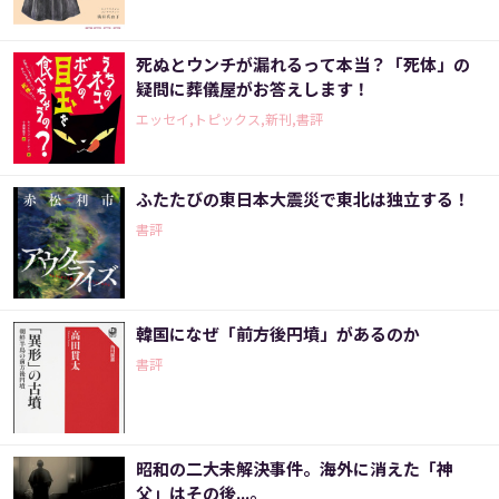
死ぬとウンチが漏れるって本当？「死体」の
疑問に葬儀屋がお答えします！
エッセイ,トピックス,新刊,書評
ふたたびの東日本大震災で東北は独立する！
書評
韓国になぜ「前方後円墳」があるのか
書評
昭和の二大未解決事件。海外に消えた「神
父」はその後...。