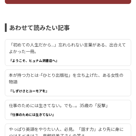
あわせて読みたい記事
「初めての人生だから...」忘れられない言葉がある、出合えて
よかった一冊。
『ようこそ、ヒュナム洞書店へ』
本が持つ力とは――「ひとり出版社」を立ち上げた、ある女性の
物語
『しずけさとユーモアを』
仕事のためには生きてない。でも...。35歳の「反撃」
『仕事のためには生きてない』
やっぱり英語をやりたい人、必見。「話す力」より先に身に
つけるべきは？ 鳥飼玖美子さんの答え