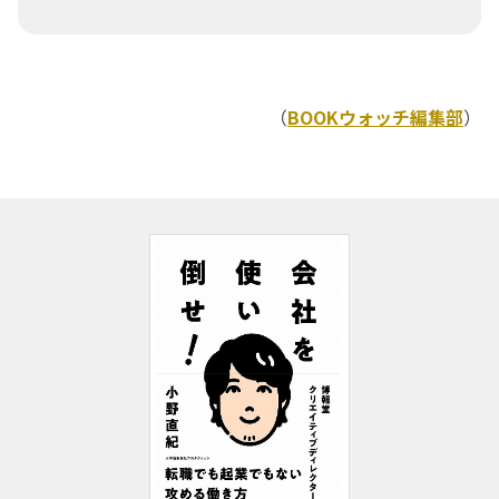
（
BOOKウォッチ編集部
）