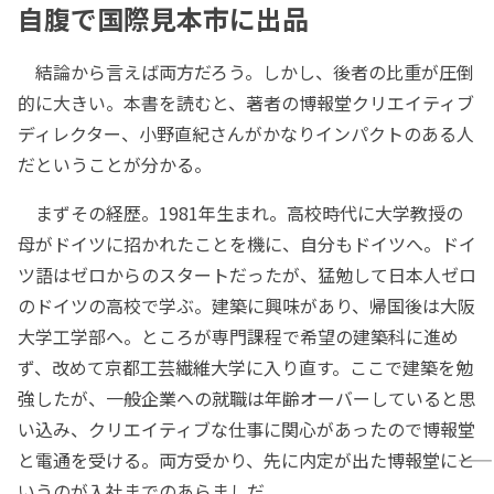
自腹で国際見本市に出品
結論から言えば両方だろう。しかし、後者の比重が圧倒
的に大きい。本書を読むと、著者の博報堂クリエイティブ
ディレクター、小野直紀さんがかなりインパクトのある人
だということが分かる。
まずその経歴。1981年生まれ。高校時代に大学教授の
母がドイツに招かれたことを機に、自分もドイツへ。ドイ
ツ語はゼロからのスタートだったが、猛勉して日本人ゼロ
のドイツの高校で学ぶ。建築に興味があり、帰国後は大阪
大学工学部へ。ところが専門課程で希望の建築科に進め
ず、改めて京都工芸繊維大学に入り直す。ここで建築を勉
強したが、一般企業への就職は年齢オーバーしていると思
い込み、クリエイティブな仕事に関心があったので博報堂
と電通を受ける。両方受かり、先に内定が出た博報堂に――と
いうのが入社までのあらましだ。