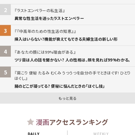
2
ラストエンペラーの私生活
異常な性生活を送ったラストエンペラー
3
『中高年のための性生活の知恵』
挿入はいらない?機能が衰えてもできる夫婦生活の新しい形
4
あなたの顔には99%理由がある
ツリ目は人の話を聞かない? 人の性格は、顔を見れば99%わかる。
5
肩こり 便秘 たるみ むくみ うつうつを自分の手でときほぐす! ひとり
ほぐし
腸のどこが凝ってる? 便秘に悩んだときの「ほぐし技」
もっと見る
漫画
アクセスランキング
DAILY
WEEKLY