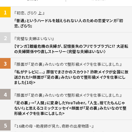
1
初恋、ざらり 上
「普通」というハードルを越えられない人のための恋愛マンガ『初
恋、ざらり』
2
完璧な夫婦はいない
【マンガ】離婚危機の夫婦が、記憶喪失のフリでラブラブに!? 大逆転
の夫婦関係やり直しストーリー〈完璧な夫婦はいない〉
3
顔面が「足の裏」みたいなので整形級メイクを仕事にしました
「私がテレビに...」 原宿でまさかのスカウト? 詐欺メイクが全国に放
送された!<顔面が「足の裏」みたいなので整形級メイクを仕事にし
ました(10)>
4
顔面が「足の裏」みたいなので整形級メイクを仕事にしました
「足の裏」→「人間」に変身したYouTuber。「人生、捨てたもんじゃ
ない!」と思えるコミックエッセイ<顔面が「足の裏」みたいなので整
形級メイクを仕事にしました>
5
16歳の母 ~助産師が見た、奇跡の出産物語~