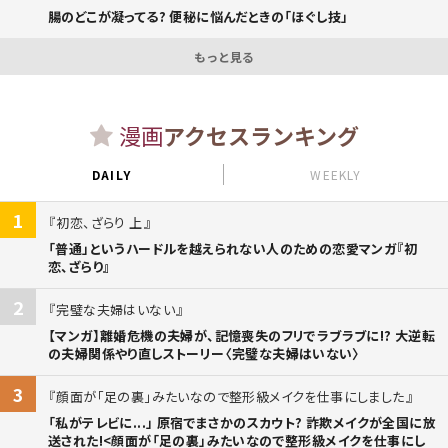
腸のどこが凝ってる? 便秘に悩んだときの「ほぐし技」
もっと見る
漫画
アクセスランキング
DAILY
WEEKLY
1
初恋、ざらり 上
「普通」というハードルを越えられない人のための恋愛マンガ『初
恋、ざらり』
2
完璧な夫婦はいない
【マンガ】離婚危機の夫婦が、記憶喪失のフリでラブラブに!? 大逆転
の夫婦関係やり直しストーリー〈完璧な夫婦はいない〉
3
顔面が「足の裏」みたいなので整形級メイクを仕事にしました
「私がテレビに...」 原宿でまさかのスカウト? 詐欺メイクが全国に放
送された!<顔面が「足の裏」みたいなので整形級メイクを仕事にし