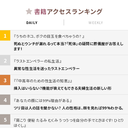
書籍
アクセスランキング
DAILY
WEEKLY
1
うちのネコ、ボクの目玉を食べちゃうの?
死ぬとウンチが漏れるって本当?「死体」の疑問に葬儀屋がお答えし
ます!
2
ラストエンペラーの私生活
異常な性生活を送ったラストエンペラー
3
『中高年のための性生活の知恵』
挿入はいらない?機能が衰えてもできる夫婦生活の新しい形
4
あなたの顔には99%理由がある
ツリ目は人の話を聞かない? 人の性格は、顔を見れば99%わかる。
5
肩こり 便秘 たるみ むくみ うつうつを自分の手でときほぐす! ひとり
ほぐし