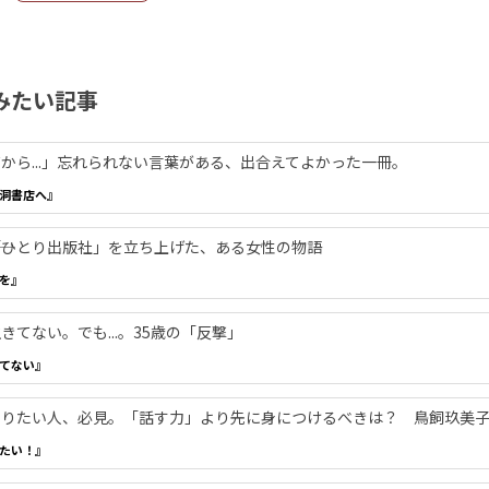
みたい記事
から...」忘れられない言葉がある、出合えてよかった一冊。
洞書店へ』
―「ひとり出版社」を立ち上げた、ある女性の物語
を』
てない。でも...。35歳の「反撃」
てない』
やりたい人、必見。「話す力」より先に身につけるべきは？ 鳥飼玖美
たい！』