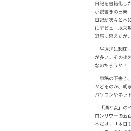
日記を書籍化し
小説書きの日乗
日記が次々と本
にデビュー以来
退屈に思えたが
昼過ぎに起床し
が多い。その後
なのだろうか？
原稿の下書き、
かどるのか、朝
パソコンやネッ
「酒と女」のイ
ロンサワーの五
本だけ」「本日