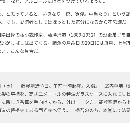
習慣」など、アルコールには気をつけているようだ。
、と思っていると、いきなり「夜、買淫。中当たり」という記
い。でも、愛読者としてはほっとした気分になるから不思議だ
出身の私小説作家、藤澤清造（1889-1932）の没後弟子を
記述がしばしば出てくる。藤澤の月命日の29日には毎月、七尾
ない。こんな具合だ。
日（水） 藤澤清造命日。午前十時起床。入浴。 室内墓地（
木製の墓標を、高さ二メートルの特注ガラスケースに入れてリ
）に新しき香華を手向けてから、外出。 夕方、能登空港か
清造の菩提寺である西光寺へ伺う。 掃苔ののち、本堂にて法