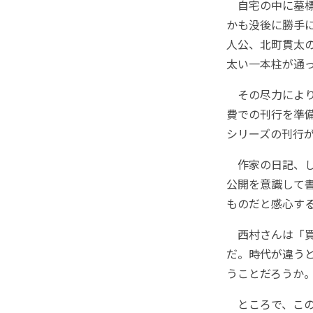
自宅の中に墓標
かも没後に勝手
人公、北町貫太
太い一本柱が通
その尽力により
費での刊行を準
シリーズの刊行
作家の日記、し
公開を意識して
ものだと感心す
西村さんは「買
だ。時代が違う
うことだろうか
ところで、このシ