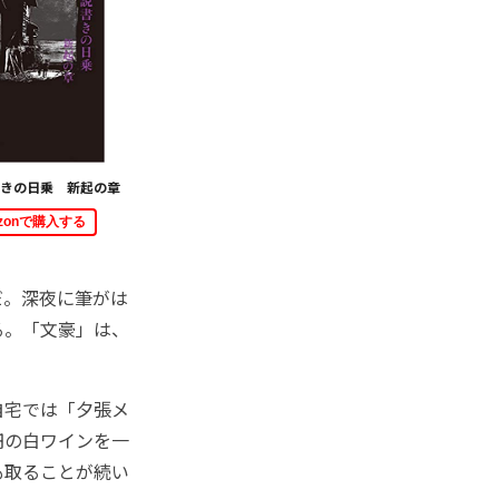
きの日乗 新起の章
azonで購入する
だ。深夜に筆がは
る。「文豪」は、
。
自宅では「夕張メ
円の白ワインを一
も取ることが続い