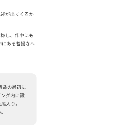
述が出てくるか
。
自称し、作中にも
市にある菩提寺へ
清造の最初に
ビング内に設
ら七尾入り。
要。