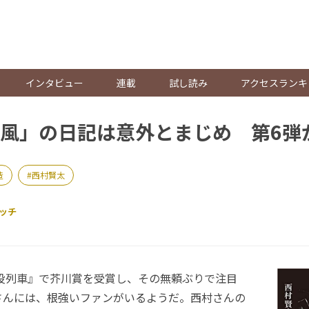
。
インタビュー
連載
試し読み
アクセスランキ
風」の日記は意外とまじめ 第6弾
造
西村賢太
ッチ
苦役列車』で芥川賞を受賞し、その無頼ぶりで注目
さんには、根強いファンがいるようだ。西村さんの