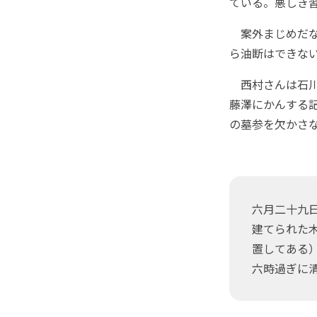
ている。悪しき
案外まじめだな
ら油断はできな
西村さんは石川県
藤澤にかんする
の墓参を欠かさ
六月二十九
建てられた
置してある
六時過ぎに