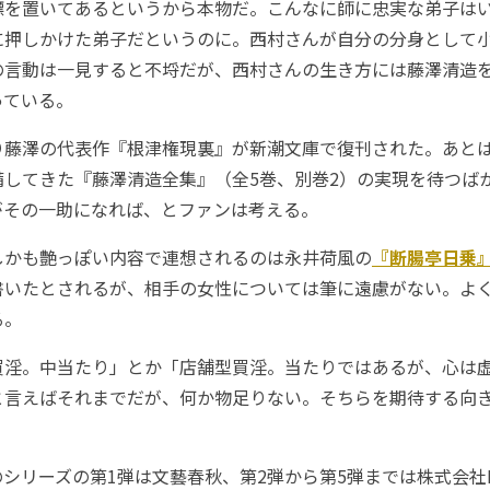
を置いてあるというから本物だ。こんなに師に忠実な弟子は
に押しかけた弟子だというのに。西村さんが自分の分身として
の言動は一見すると不埒だが、西村さんの生き方には藤澤清造
っている。
藤澤の代表作『根津権現裏』が新潮文庫で復刊された。あと
備してきた『藤澤清造全集』（全5巻、別巻2）の実現を待つば
がその一助になれば、とファンは考える。
かも艶っぽい内容で連想されるのは永井荷風の
『断腸亭日乗
書いたとされるが、相手の女性については筆に遠慮がない。よ
る。
淫。中当たり」とか「店舗型買淫。当たりではあるが、心は
と言えばそれまでだが、何か物足りない。そちらを期待する向
。
リーズの第1弾は文藝春秋、第2弾から第5弾までは株式会社KA