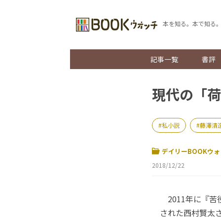
本を知る。本で知る
記事一覧
書評
現代の「荷
私小説
藤澤清
デイリーBOOKウォ
2018/12/22
2011年に『
された西村賢太