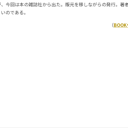
が、今回は本の雑誌社から出た。版元を移しながらの発行。著
といのである。
（
BOO