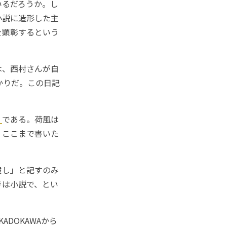
いるだろうか。し
小説に造形した主
を顕彰するという
は、西村さんが自
かりだ。この日記
』
である。荷風は
くここまで書いた
虚し」と記すのみ
きは小説で、とい
DOKAWAから