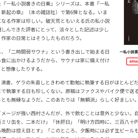
た『一私小説書きの日乗』シリーズは、本書『一私
 新起の章』（本の雑誌社）で第6弾となる。いま
になる作家は珍しい。破天荒ともいえる氏の私小説
親しんできた評者にとって、淡々とした記述は少し
、作家の日常とはそうしたものだろう。
、「二時間弱サウナ」という書き出しで始まる日
一私小説書
外食に出かけるようだから、サウナは家に備え付け
am
 と想像したりする。
清書、ゲラの朱直しときわめて勤勉に執筆する日がほとんど
まで執筆する日も珍しくない。原稿はファクスやバイク便で送
トとも無縁なようだ。このあたりは「無頼派」らしく好ましい
メージが強い西村さんだが、外で飲むことは意外と少ない。
百ミリ缶を、二本だけ」「休肝日」「明け方四時に、三百八十
も晩酌は控え目とす」「このところ、夕飯時には必ず生ビール