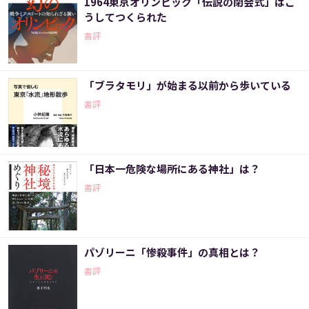
1964東京オリンピック「伝説の閉会式」はこ
うしてつくられた
書評
「ブラタモリ」が始まる以前から歩いている
書評
「日本一危険な場所にある神社」は？
書評
パゾリーニ「惨殺事件」の真相とは？
書評