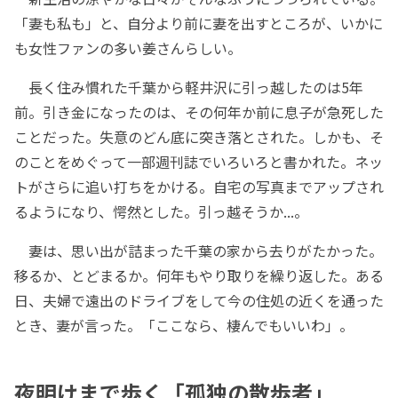
「妻も私も」と、自分より前に妻を出すところが、いかに
も女性ファンの多い姜さんらしい。
長く住み慣れた千葉から軽井沢に引っ越したのは5年
前。引き金になったのは、その何年か前に息子が急死した
ことだった。失意のどん底に突き落とされた。しかも、そ
のことをめぐって一部週刊誌でいろいろと書かれた。ネッ
トがさらに追い打ちをかける。自宅の写真までアップされ
るようになり、愕然とした。引っ越そうか...。
妻は、思い出が詰まった千葉の家から去りがたかった。
移るか、とどまるか。何年もやり取りを繰り返した。ある
日、夫婦で遠出のドライブをして今の住処の近くを通った
とき、妻が言った。「ここなら、棲んでもいいわ」。
夜明けまで歩く「孤独の散歩者」