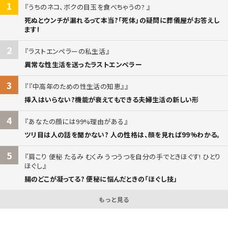
1
うちのネコ、ボクの目玉を食べちゃうの?
死ぬとウンチが漏れるって本当?「死体」の疑問に葬儀屋がお答えし
ます!
2
ラストエンペラーの私生活
異常な性生活を送ったラストエンペラー
3
『中高年のための性生活の知恵』
挿入はいらない?機能が衰えてもできる夫婦生活の新しい形
4
あなたの顔には99%理由がある
ツリ目は人の話を聞かない? 人の性格は、顔を見れば99%わかる。
5
肩こり 便秘 たるみ むくみ うつうつを自分の手でときほぐす! ひとり
ほぐし
腸のどこが凝ってる? 便秘に悩んだときの「ほぐし技」
もっと見る