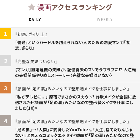
漫画
アクセスランキング
DAILY
WEEKLY
1
初恋、ざらり 上
「普通」というハードルを越えられない人のための恋愛マンガ『初
恋、ざらり』
2
完璧な夫婦はいない
【マンガ】離婚危機の夫婦が、記憶喪失のフリでラブラブに!? 大逆転
の夫婦関係やり直しストーリー〈完璧な夫婦はいない〉
3
顔面が「足の裏」みたいなので整形級メイクを仕事にしました
「私がテレビに...」 原宿でまさかのスカウト? 詐欺メイクが全国に放
送された!<顔面が「足の裏」みたいなので整形級メイクを仕事にし
ました(10)>
4
顔面が「足の裏」みたいなので整形級メイクを仕事にしました
「足の裏」→「人間」に変身したYouTuber。「人生、捨てたもんじゃ
ない!」と思えるコミックエッセイ<顔面が「足の裏」みたいなので整