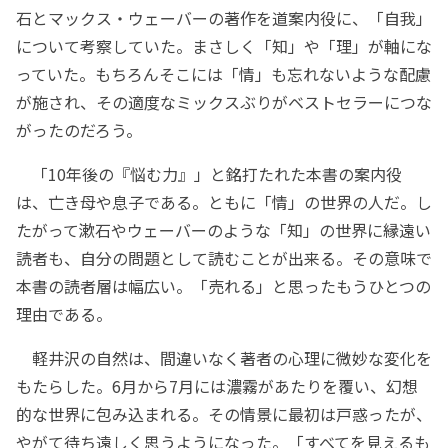
石とマックス・ウェーバーの著作を道案内役に、「自我」
について考察していた。まさしく「知」や「理」が軸にな
っていた。もちろんそこには「情」も忘れないような配慮
が施され、その適度なミックスぶりがベストセラーにつな
がったのだろう。
「10年後の『悩む力』」と銘打たれた本書の案内役
は、亡き母や息子である。ともに「情」の世界の人だ。し
たがって漱石やウェーバーのような「知」の世界に縁遠い
読者も、自分の問題として読むことが出来る。その意味で
本書の読者層は幅広い。「売れる」と思ったもうひとつの
理由である。
軽井沢の自然は、間違いなく著者の心理に微妙な変化を
もたらした。6月から7月には濃霧があたりを覆い、幻想
的な世界に包み込まれる。その情景に最初は戸惑ったが、
やがて待ち遠しく思うようになった。「すべてを見えるも