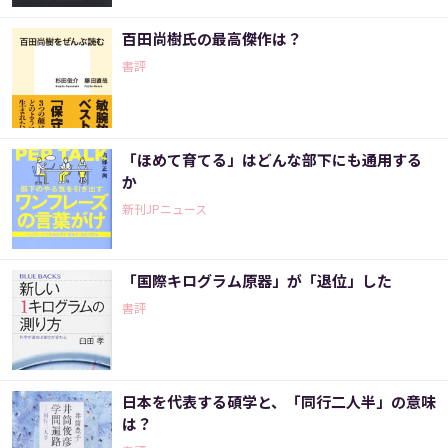
百田尚樹氏の最高傑作は？
書評
「ほめて育てる」はどんな部下にも通用する
か
新刊JPニュース
「国際キログラム原器」が「退位」した
書評
日本を代表する碩学と、「同行二人半」の意味
は？