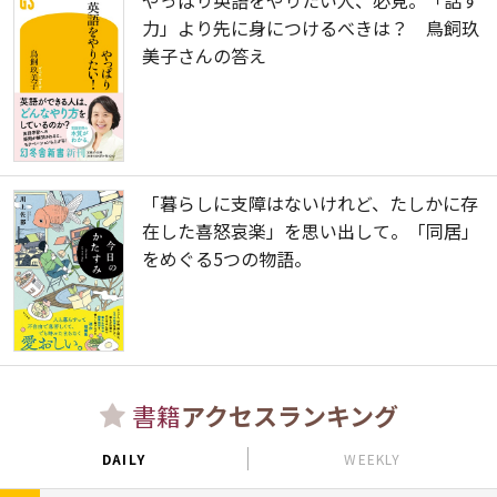
やっぱり英語をやりたい人、必見。「話す
力」より先に身につけるべきは？ 鳥飼玖
美子さんの答え
「暮らしに支障はないけれど、たしかに存
在した喜怒哀楽」を思い出して。「同居」
をめぐる5つの物語。
書籍
アクセスランキング
DAILY
WEEKLY