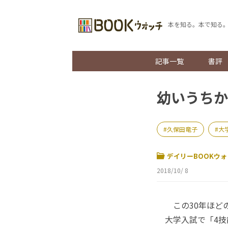
本を知る。本で知る
記事一覧
書評
幼いうちか
久保田竜子
大
デイリーBOOKウォ
2018/10/ 8
この30年ほどの
大学入試で「4技