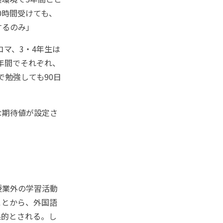
0時間受けても、
するのみ」
コマ、3・4年生は
1年間でそれぞれ、
で勉強しても90日
な期待値が設定さ
授業外の学習活動
ことから、外国語
果的とされる。し