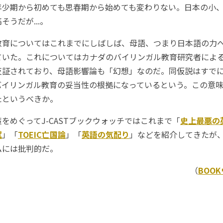
年少期から初めても思春期から始めても変わりない。日本の小
うだが...。
育についてはこれまでにしばしば、母語、つまり日本語の力
ていた。これについてはカナダのバイリンガル教育研究者によ
反証されており、母語影響論も「幻想」なのだ。同仮説はすで
バイリンガル教育の妥当性の根拠になっているという。この意
たというべきか。
めぐってJ-CASTブックウォッチではこれまで「
史上最悪の
試
」「
TOEIC亡国論
」「
英語の気配り
」などを紹介してきたが
ムには批判的だ。
（
BOO