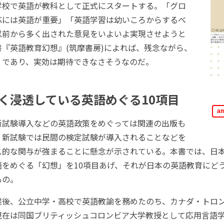
学校で英語が教科として正式にスタートする。「グロ
応には英語が重要」「英語学習は幼いころからするべ
以前から多く出された意見をいよいよ実現させようと
『英語教育幻想』(筑摩書房)によれば、残念ながら、
」であり、実効は期待できなさそうなのだ。
く浸透している英語めぐる10項目
a
試験導入などの英語政策をめぐっては関連の出版も
、新試験では民間の検定試験が導入されることなどを
ス的な関与が強まることに懸念が示されている。本書では、日
語をめぐる「幻想」を10項目あげ、それが日本の英語教育にど
もの。
後、公立中学・高校で英語教諭を務めたのち、カナダ・トロ
現在は同国ブリティッシュコロンビア大学教授として応用言語