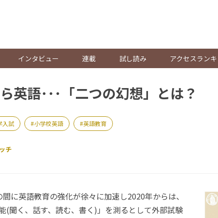
。
インタビュー
連載
試し読み
アクセスランキ
ら英語･･･「二つの幻想」とは？
学入試
小学校英語
英語教育
ッチ
間に英語教育の強化が徐々に加速し2020年からは、
能(聞く、話す、読む、書く)」を測るとして外部試験