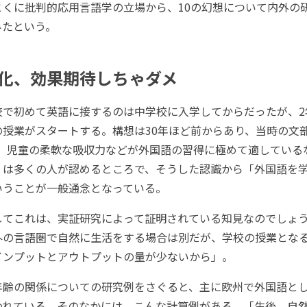
とくに批判的応用言語学の立場から、10の幻想について内外の
みたという。
化、効果期待しちゃダメ
で初めて英語に接するのは中学校に入学してからだったが、2
授業がスタートする。構想は30年ほど前からあり、当時の文部
は、児童の柔軟な吸収力などが外国語の習得に極めて適している
」は多くの人が認めるところで、そうした認識から「外国語を
いうことが一般通念となっている。
てこれは、実証研究によって証明されている知見なのでしょ
外の言語圏で自然に生活をする場合は別だが、学校の授業とな
インプットとアウトプットの量が少ないから」。
齢の関係についての研究例をさぐると、主に欧州で外国語と
われている。そのなかには、こんな計算例がある。「生後、自然