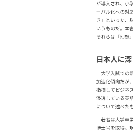
が導入され、小
ーバル化への対
き」といった、
いうものだ。本書
それらは「幻想
日本人に深
大学入試での新
加速化傾向だが
指摘してビジネ
浸透している英
について述べた
著者は大学卒業
博士号を取得。