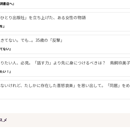
洞書店へ』
―「ひとり出版社」を立ち上げた、ある女性の物語
を』
てない。でも...。35歳の「反撃」
てない』
やりたい人、必見。「話す力」より先に身につけるべきは？ 鳥飼玖美
たい！』
ないけれど、たしかに存在した喜怒哀楽」を思い出して。「同居」をめ
スメ