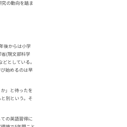
研究の動向を踏ま
年後からは小学
省(現文部科学
などとしている。
学び始めるのは早
うか」と待ったを
ると別という。そ
しての英語習得に
環境で5年間こと