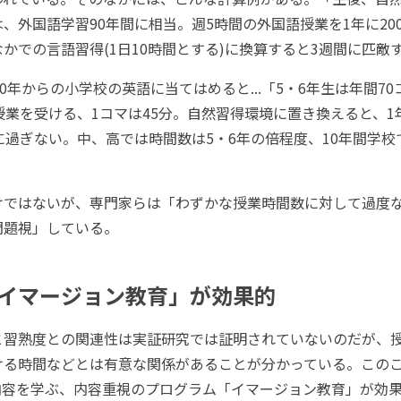
、外国語学習90年間に相当。週5時間の外国語授業を1年に20
かでの言語習得(1日10時間とする)に換算すると3週間に匹敵
0年からの小学校の英語に当てはめると...「5・6年生は年間70
授業を受ける、1コマは45分。自然習得環境に置き換えると、
に過ぎない。中、高では時間数は5・6年の倍程度、10年間学校
ではないが、専門家らは「わずかな授業時間数に対して過度
問題視」している。
イマージョン教育」が効果的
習熟度との関連性は実証研究では証明されていないのだが、
ける時間などとは有意な関係があることが分かっている。この
内容を学ぶ、内容重視のプログラム「イマージョン教育」が効