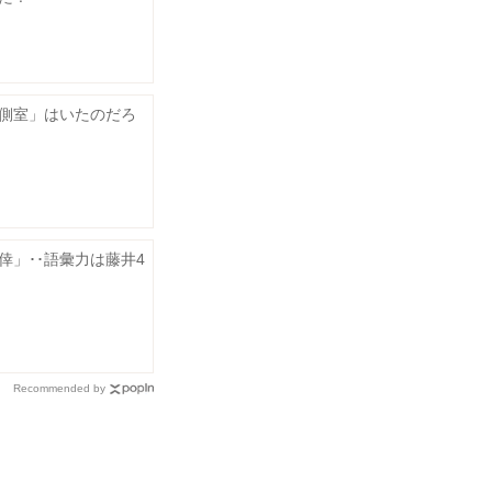
側室」はいたのだろ
倖」･･語彙力は藤井4
Recommended by