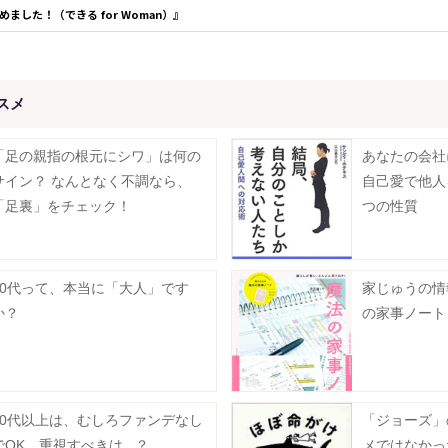
ました！（できる for Woman）』
スメ
「足の親指の根元にシワ」は何の
あなたの会社
サイン？ なんとなく不調なら、
自己愛で他人
「足裏」をチェック！
つの性質
50代って、本当に「大人」です
家じゅうの情
か？
の家事ノート
40代以上は、むしろファンデなし
「ジョーズ」
でOK。重視すべきは...？
メではなかっ