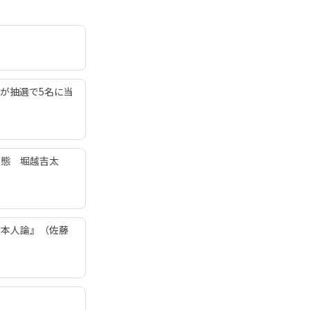
が抽選で5名に当
変態 堀越吉太
日本人論』（佐藤