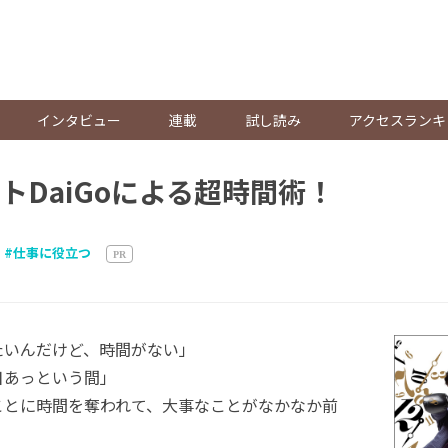
。
インタビュー
連載
試し読み
アクセスランキ
トDaiGoによる超時間術！
仕事に役立つ
PR
たいんだけど、時間がない」
日あっという間」
ことに時間を奪われて、大事なことがなかなか前