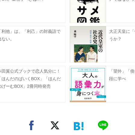
「利他」は、「利己」の対義語で
大正天皇に「
はない。
うか？
本田翼公式ブックで恋人気分に！
「望外」「僥
「ほんだのばいくBOX」「ほんだ
段に学べ
のげーむBOX」2冊同時発売