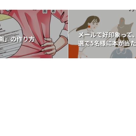
メールで好印象って
画」の作り方
選で5名様に本が当