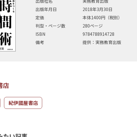
出版社名
実務教育出版
出版年月日
2018年3月30日
定価
本体1400円（税別）
判型・ページ数
280ページ
ISBN
9784788914728
備考
提供：実務教育出版
書店
紀伊國屋書店
みたい記事