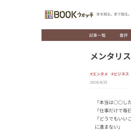
本を知る。本で知る
記事一覧
書評
メンタリス
エンタメ
ビジネス
2018/4/25
「本当は○○し
「仕事だけで毎
「どうでもいい
に進まない」