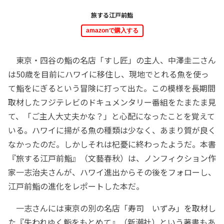
旅する江戸前鮨
amazonで購入する
東京・四谷の鮨の名店「すし匠」の主人、中澤圭二さん
は50歳を目前にハワイに移住し、現地でとれる魚を使っ
て鮨をにぎるという冒険に打って出た。この模様を長期間
取材したフジテレビのドキュメンタリー番組をたまたま見
て、「ご主人大丈夫かな？」と心配になったことを覚えて
いる。ハワイに揚がる魚の種類は少なく、あまり質が良く
なかったのだ。しかしそれは杞憂に終わったようだ。本書
『旅する江戸前鮨』（文藝春秋）は、ノンフィクション作
家一志治夫さんが、ハワイ進出からその後をフォローし、
江戸前鮨の進化をレポートした本だ。
一志さんには東京の別の名店「寿司 いずみ」を取材し
た『失われゆく鮨をもとめて』（新潮社）という著書もあ