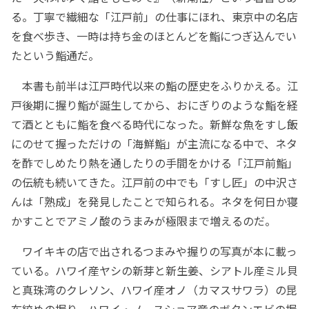
る。丁寧で繊細な「江戸前」の仕事にほれ、東京中の名店
を食べ歩き、一時は持ち金のほとんどを鮨につぎ込んでい
たという鮨通だ。
本書も前半は江戸時代以来の鮨の歴史をふりかえる。江
戸後期に握り鮨が誕生してから、おにぎりのような鮨を経
て酒とともに鮨を食べる時代になった。新鮮な魚をすし飯
にのせて握っただけの「海鮮鮨」が主流になる中で、ネタ
を酢でしめたり熱を通したりの手間をかける「江戸前鮨」
の伝統も続いてきた。江戸前の中でも「すし匠」の中沢さ
んは「熟成」を発見したことで知られる。ネタを何日か寝
かすことでアミノ酸のうまみが極限まで増えるのだ。
ワイキキの店で出されるつまみや握りの写真が本に載っ
ている。ハワイ産ヤシの新芽と新生姜、シアトル産ミル貝
と真珠湾のクレソン、ハワイ産オノ（カマスサワラ）の昆