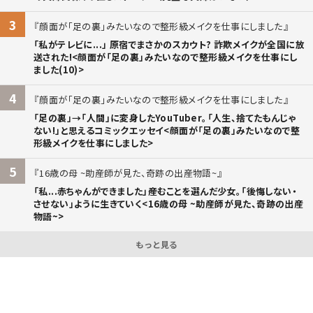
3
顔面が「足の裏」みたいなので整形級メイクを仕事にしました
「私がテレビに...」 原宿でまさかのスカウト? 詐欺メイクが全国に放
送された!<顔面が「足の裏」みたいなので整形級メイクを仕事にし
ました(10)>
4
顔面が「足の裏」みたいなので整形級メイクを仕事にしました
「足の裏」→「人間」に変身したYouTuber。「人生、捨てたもんじゃ
ない!」と思えるコミックエッセイ<顔面が「足の裏」みたいなので整
形級メイクを仕事にしました>
5
16歳の母 ~助産師が見た、奇跡の出産物語~
「私...赤ちゃんができました」――産むことを選んだ少女。「後悔しない・
させない」ように生きていく<16歳の母 ~助産師が見た、奇跡の出産
物語~>
もっと見る