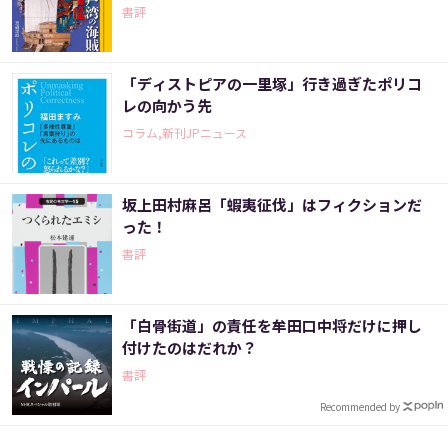
書評
「ディストピアの一里塚」行き過ぎたポリコ
レの向かう先
コラム,新刊JPニュース
坂上田村麻呂「蝦夷征伐」はフィクションだ
った！
書評
「白骨街道」の責任を牟田口中将だけに押し
付けたのはだれか？
書評
Recommended by