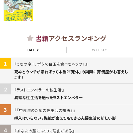
書籍
アクセスランキング
DAILY
WEEKLY
1
うちのネコ、ボクの目玉を食べちゃうの?
死ぬとウンチが漏れるって本当?「死体」の疑問に葬儀屋がお答えし
ます!
2
ラストエンペラーの私生活
異常な性生活を送ったラストエンペラー
3
『中高年のための性生活の知恵』
挿入はいらない?機能が衰えてもできる夫婦生活の新しい形
4
あなたの顔には99%理由がある