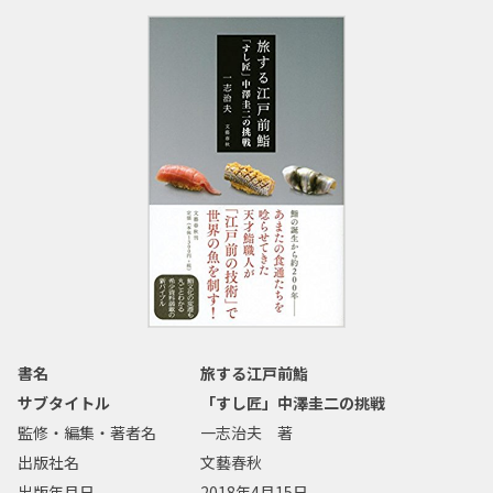
書名
旅する江戸前鮨
サブタイトル
「すし匠」中澤圭二の挑戦
監修・編集・著者名
一志治夫 著
出版社名
文藝春秋
出版年月日
2018年4月15日