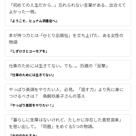
「初めての人生だから...」忘れられない言葉がある、出合えて
よかった一冊。
『ようこそ、ヒュナム洞書店へ』
本が持つ力とは――「ひとり出版社」を立ち上げた、ある女性の
物語
『しずけさとユーモアを』
仕事のためには生きてない。でも...。35歳の「反撃」
『仕事のためには生きてない』
やっぱり英語をやりたい人、必見。「話す力」より先に身に
つけるべきは？ 鳥飼玖美子さんの答え
『やっぱり英語をやりたい！』
「暮らしに支障はないけれど、たしかに存在した喜怒哀楽」
を思い出して。「同居」をめぐる5つの物語。
『今日のかたすみ』