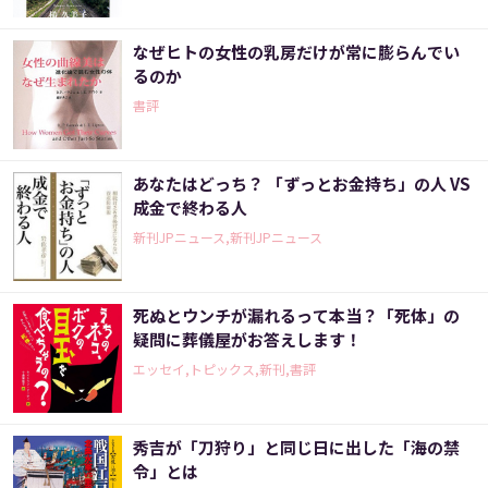
なぜヒトの女性の乳房だけが常に膨らんでい
るのか
書評
あなたはどっち？ 「ずっとお金持ち」の人 VS
成金で終わる人
新刊JPニュース,新刊JPニュース
死ぬとウンチが漏れるって本当？「死体」の
疑問に葬儀屋がお答えします！
エッセイ,トピックス,新刊,書評
秀吉が「刀狩り」と同じ日に出した「海の禁
令」とは