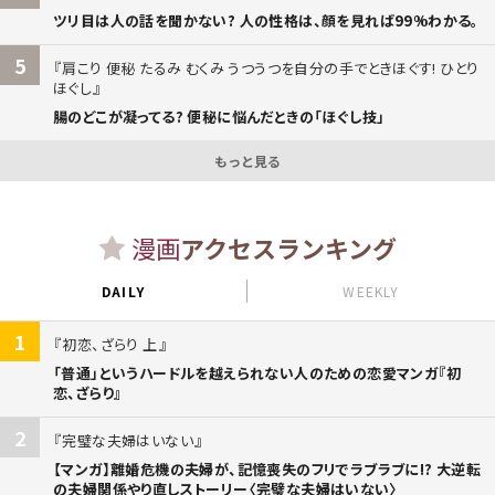
ツリ目は人の話を聞かない? 人の性格は、顔を見れば99%わかる。
5
肩こり 便秘 たるみ むくみ うつうつを自分の手でときほぐす! ひとり
ほぐし
腸のどこが凝ってる? 便秘に悩んだときの「ほぐし技」
もっと見る
漫画
アクセスランキング
DAILY
WEEKLY
1
初恋、ざらり 上
「普通」というハードルを越えられない人のための恋愛マンガ『初
恋、ざらり』
2
完璧な夫婦はいない
【マンガ】離婚危機の夫婦が、記憶喪失のフリでラブラブに!? 大逆転
の夫婦関係やり直しストーリー〈完璧な夫婦はいない〉