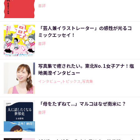
書評
「芸人兼イラストレーター」の感性が光るコ
ミックエッセイ！
書評
写真集で癒されたい。東北No. 1女子アナ！塩
地美澄インタビュー
インタビュー,トピックス,写真集
「母をたずねて...」マルコはなぜ南米に？
書評