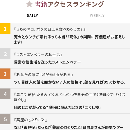
書籍
アクセスランキング
DAILY
WEEKLY
1
うちのネコ、ボクの目玉を食べちゃうの?
死ぬとウンチが漏れるって本当?「死体」の疑問に葬儀屋がお答えし
ます!
2
ラストエンペラーの私生活
異常な性生活を送ったラストエンペラー
3
あなたの顔には99%理由がある
ツリ目は人の話を聞かない? 人の性格は、顔を見れば99%わかる。
4
肩こり 便秘 たるみ むくみ うつうつを自分の手でときほぐす! ひとり
ほぐし
腸のどこが凝ってる? 便秘に悩んだときの「ほぐし技」
5
薬屋のひとりごと
なぜ「毒見役」だった?『薬屋のひとりごと』日向夏さんが歴史ツアー