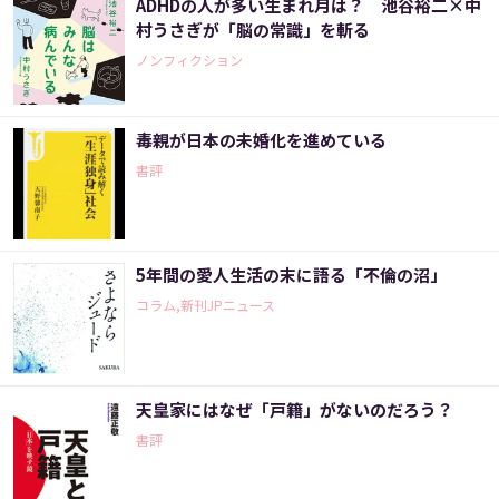
ADHDの人が多い生まれ月は？ 池谷裕二×中
村うさぎが「脳の常識」を斬る
ノンフィクション
毒親が日本の未婚化を進めている
書評
5年間の愛人生活の末に語る「不倫の沼」
コラム,新刊JPニュース
天皇家にはなぜ「戸籍」がないのだろう？
書評