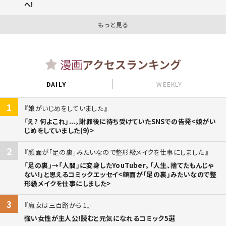
へ!
もっと見る
漫画
アクセスランキング
DAILY
WEEKLY
1
娘がいじめをしていました
「え? 何よこれ」...。謝罪後に待ち受けていたSNSでの告発<娘がい
じめをしていました(9)>
2
顔面が「足の裏」みたいなので整形級メイクを仕事にしました
「足の裏」→「人間」に変身したYouTuber。「人生、捨てたもんじゃ
ない!」と思えるコミックエッセイ<顔面が「足の裏」みたいなので整
形級メイクを仕事にしました>
3
魔女は三百路から 1
強い女性が主人公!読むと元気になれるコミック5選