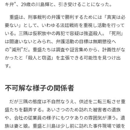
キ弁"、29歳の川島輝と、引き受けることになった。
重盛は、刑事裁判の弁護で勝利するためには「真実は必
要ない」として、いわゆる法廷戦術を重視し活動を行って
いる。三隅は仮釈放中の再犯で容疑は強盗殺人。「死刑」
は間違いないとみられ、弁護活動の目標は無期懲役へ
の"減刑"だ。重盛たちは調査や証言集めから、計画性がな
かったと「殺人と窃盗」を主張できる可能性を見つけ出
す。
不可解な様子の関係者
だが三隅の態度は不自然なうえ、供述を二転三転させ重
盛たちを翻弄する。あいさつのため訪れた被害者の遺族
や、会社の従業員の様子にもワケありの雰囲気が漂う。遺
族は妻と娘。重盛と川島は少し前に訪れた事件現場で娘を