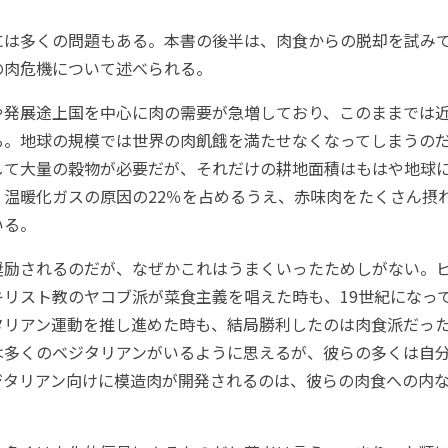
は多くの問題もある。本書の後半は、肉食からの脱却を試み
の肉危機について述べられる。
発展途上国を中心に肉の需要が急増しており、このままでは
る。地球の規模では世界の肉飢餓を満たせなくなってしまうの
して大量の穀物が必要だが、それだけの耕地面積はもはや地球
、温暖化ガスの原因の22％を占めるうえ、赤味肉をたくさん摂
いる。
励されるのだが、なぜかこれはうまくいったためしがない。
キリスト教のヤコブ派が菜食主義を唱えた時も、19世紀になっ
タリアン運動を推し進めた時も、結局勝利したのは肉食派だっ
は多くのベジタリアンがいるように思えるが、彼らの多くは自
ジタリアン向けに模造肉が開発されるのは、彼らの肉食への内
。