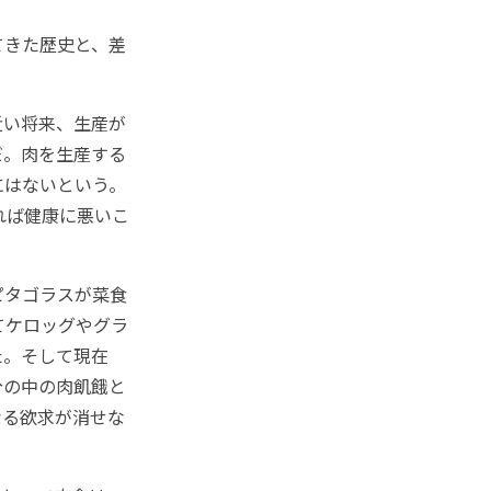
てきた歴史と、差
近い将来、生産が
だ。肉を生産する
にはないという。
れば健康に悪いこ
ピタゴラスが菜食
てケロッグやグラ
た。そして現在
分の中の肉飢餓と
なる欲求が消せな