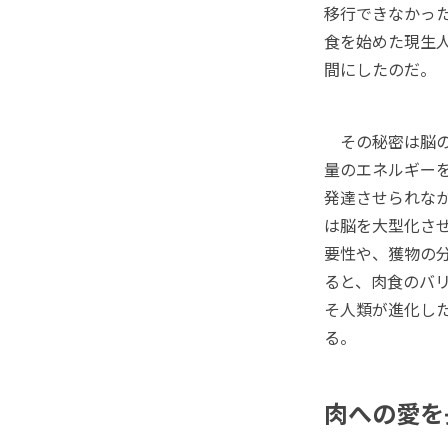
移行できなかっ
食を始めた現生
間にしたのだ。
その秘密は脳の
量のエネルギー
発達させられな
は脳を大型化さ
要性や、獲物の分
ると、肉食のバ
そ人類が進化し
る。
肉への愛を