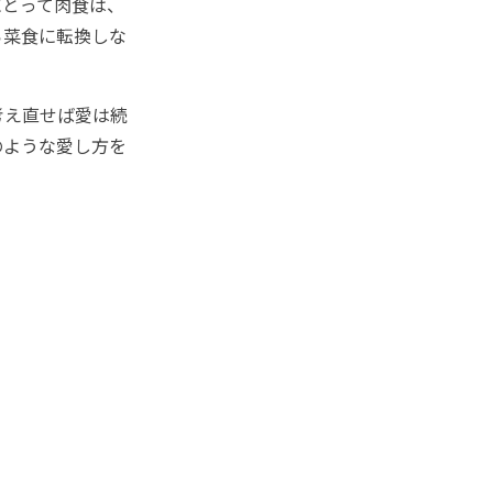
とって肉食は、
ら菜食に転換しな
考え直せば愛は続
のような愛し方を
）