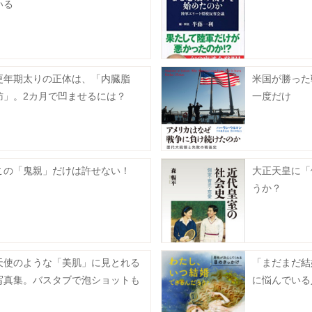
いる
更年期太りの正体は、「内臓脂
米国が勝った
肪」。2カ月で凹ませるには？
一度だけ
この「鬼親」だけは許せない！
大正天皇に「
うか？
天使のような「美肌」に見とれる
「まだまだ結
写真集。バスタブで泡ショットも
に悩んでいる