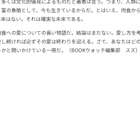
多くは文化的偏見によるものだと著者は言う。つまり、人類に
、富の象徴として、今も生きているからだ。とはいえ、肉食か
未来はない。それは確実な未来である。
食への愛についての長い物語だ。結論はまだない。愛し方を
愛し続ければ必ずその愛は終わりを迎える。さて、あなたはど
かと問いかけている一冊だ。（BOOKウォッチ編集部 スズ