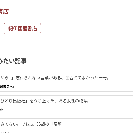
書店
紀伊國屋書店
みたい記事
から...」忘れられない言葉がある、出合えてよかった一冊。
洞書店へ』
―「ひとり出版社」を立ち上げた、ある女性の物語
を』
てない。でも...。35歳の「反撃」
てない』