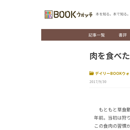
本を知る。本で知る
記事一覧
書評
肉を食べた
デイリーBOOKウォ
2017/9/30
もともと草食動
年前。当初は狩
この食肉の習慣