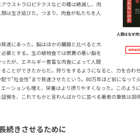
たアウストラロピテクスなどの種は絶滅し、肉
人類は生き延びた。つまり、肉食が私たちを人
人類はなぜ肉
発達にあった。脳はほかの臓器と比べると大
ama
を必要とする。生の植物食では燃費の悪い脳を
かったが、エネルギー豊富な肉食によって人間
せることができたからだ。狩りをするようになると、力を合わ
配で"社会性"まで発達させたという。80万年ほど前になって
リエーションも増え、栄養はより摂りやすくなった。このよう
た証拠を、これでもかと言わんばかりに並べる著者の筆致は説
長続きさせるために