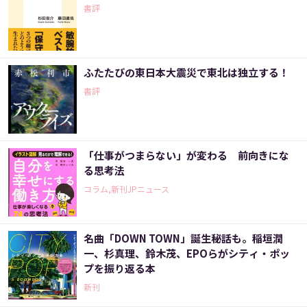
書評
ふたたびの東日本大震災で東北は独立する！
書評
「仕事がつまらない」が変わる 前向きにな
る思考法
コラム,新刊JPニュース
名曲「DOWN TOWN」誕生秘話も。稲垣潤
一、杉真理、鈴木茂、EPOらがシティ・ポッ
プを振り返る本
新刊