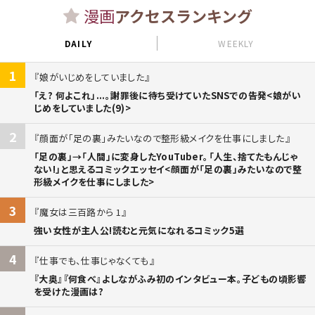
漫画
アクセスランキング
DAILY
WEEKLY
1
娘がいじめをしていました
「え? 何よこれ」...。謝罪後に待ち受けていたSNSでの告発<娘がい
じめをしていました(9)>
2
顔面が「足の裏」みたいなので整形級メイクを仕事にしました
「足の裏」→「人間」に変身したYouTuber。「人生、捨てたもんじゃ
ない!」と思えるコミックエッセイ<顔面が「足の裏」みたいなので整
形級メイクを仕事にしました>
3
魔女は三百路から 1
強い女性が主人公!読むと元気になれるコミック5選
4
仕事でも、仕事じゃなくても
『大奥』『何食べ』よしながふみ初のインタビュー本。子どもの頃影響
を受けた漫画は?