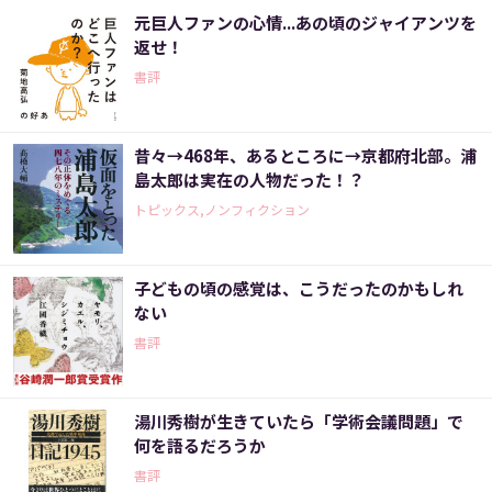
元巨人ファンの心情...あの頃のジャイアンツを
返せ！
書評
昔々→468年、あるところに→京都府北部。浦
島太郎は実在の人物だった！？
トピックス,ノンフィクション
子どもの頃の感覚は、こうだったのかもしれ
ない
書評
湯川秀樹が生きていたら「学術会議問題」で
何を語るだろうか
書評