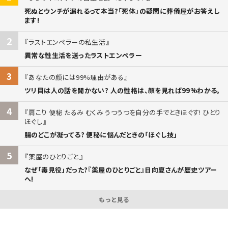
死ぬとウンチが漏れるって本当?「死体」の疑問に葬儀屋がお答えし
ます!
2
ラストエンペラーの私生活
異常な性生活を送ったラストエンペラー
3
あなたの顔には99%理由がある
ツリ目は人の話を聞かない? 人の性格は、顔を見れば99%わかる。
4
肩こり 便秘 たるみ むくみ うつうつを自分の手でときほぐす! ひとり
ほぐし
腸のどこが凝ってる? 便秘に悩んだときの「ほぐし技」
5
薬屋のひとりごと
なぜ「毒見役」だった?『薬屋のひとりごと』日向夏さんが歴史ツアー
へ!
もっと見る