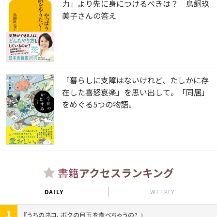
力」より先に身につけるべきは？ 鳥飼玖
美子さんの答え
「暮らしに支障はないけれど、たしかに存
在した喜怒哀楽」を思い出して。「同居」
をめぐる5つの物語。
書籍
アクセスランキング
DAILY
WEEKLY
1
うちのネコ、ボクの目玉を食べちゃうの?