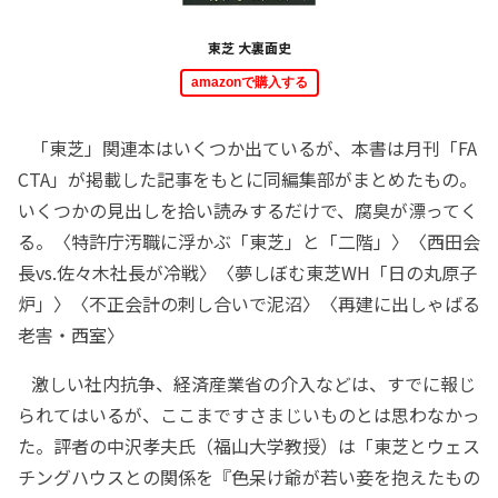
東芝 大裏面史
amazonで購入する
「東芝」関連本はいくつか出ているが、本書は月刊「FA
CTA」が掲載した記事をもとに同編集部がまとめたもの。
いくつかの見出しを拾い読みするだけで、腐臭が漂ってく
る。〈特許庁汚職に浮かぶ「東芝」と「二階」〉〈西田会
長vs.佐々木社長が冷戦〉〈夢しぼむ東芝WH「日の丸原子
炉」〉〈不正会計の刺し合いで泥沼〉〈再建に出しゃばる
老害・西室〉
激しい社内抗争、経済産業省の介入などは、すでに報じ
られてはいるが、ここまですさまじいものとは思わなかっ
た。評者の中沢孝夫氏（福山大学教授）は「東芝とウェス
チングハウスとの関係を『色呆け爺が若い妾を抱えたもの