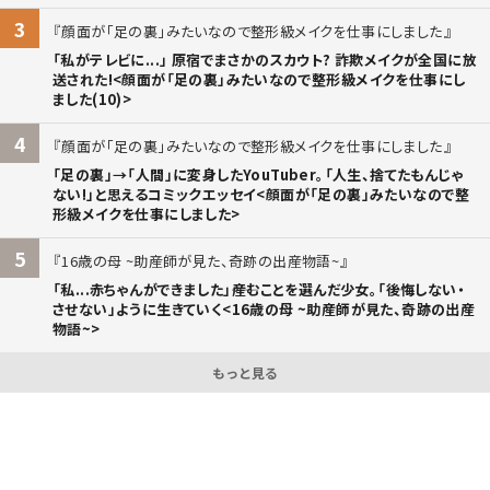
3
顔面が「足の裏」みたいなので整形級メイクを仕事にしました
「私がテレビに...」 原宿でまさかのスカウト? 詐欺メイクが全国に放
送された!<顔面が「足の裏」みたいなので整形級メイクを仕事にし
ました(10)>
4
顔面が「足の裏」みたいなので整形級メイクを仕事にしました
「足の裏」→「人間」に変身したYouTuber。「人生、捨てたもんじゃ
ない!」と思えるコミックエッセイ<顔面が「足の裏」みたいなので整
形級メイクを仕事にしました>
5
16歳の母 ~助産師が見た、奇跡の出産物語~
「私...赤ちゃんができました」――産むことを選んだ少女。「後悔しない・
させない」ように生きていく<16歳の母 ~助産師が見た、奇跡の出産
物語~>
もっと見る