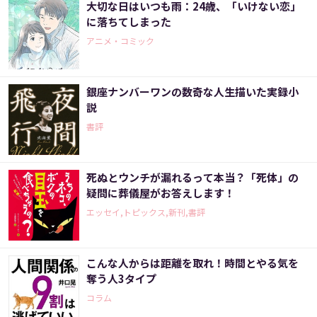
大切な日はいつも雨：24歳、「いけない恋」
に落ちてしまった
アニメ・コミック
銀座ナンバーワンの数奇な人生描いた実録小
説
書評
死ぬとウンチが漏れるって本当？「死体」の
疑問に葬儀屋がお答えします！
エッセイ,トピックス,新刊,書評
こんな人からは距離を取れ！時間とやる気を
奪う人3タイプ
コラム