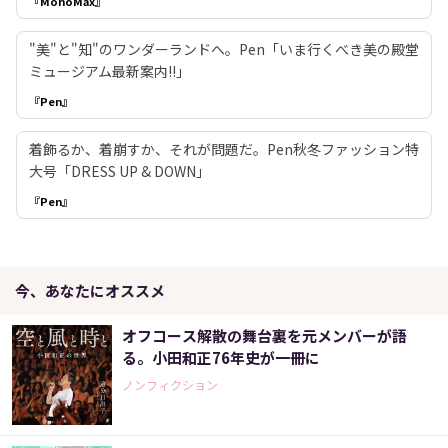
『MonoMax』
"美"と"知"のワンダーランドへ。Pen「いま行くべき美の殿堂
ミュージアム最新案内!!」
『Pen』
着飾るか、着崩すか、それが問題だ。Pen秋冬ファッション特
大号「DRESS UP & DOWN」
『Pen』
今、あなたにオススメ
オフコース解散の舞台裏を元メンバーが語
る。小田和正76年史が一冊に
ノンフィクション