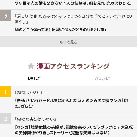
ツリ目は人の話を聞かない? 人の性格は、顔を見れば99%わかる。
5
肩こり 便秘 たるみ むくみ うつうつを自分の手でときほぐす! ひとり
ほぐし
腸のどこが凝ってる? 便秘に悩んだときの「ほぐし技」
もっと見る
漫画
アクセスランキング
DAILY
WEEKLY
1
初恋、ざらり 上
「普通」というハードルを越えられない人のための恋愛マンガ『初
恋、ざらり』
2
完璧な夫婦はいない
【マンガ】離婚危機の夫婦が、記憶喪失のフリでラブラブに!? 大逆転
の夫婦関係やり直しストーリー〈完璧な夫婦はいない〉