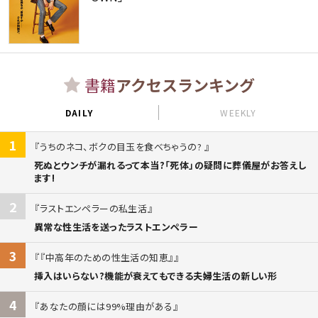
書籍
アクセスランキング
DAILY
WEEKLY
1
うちのネコ、ボクの目玉を食べちゃうの?
死ぬとウンチが漏れるって本当?「死体」の疑問に葬儀屋がお答えし
ます!
2
ラストエンペラーの私生活
異常な性生活を送ったラストエンペラー
3
『中高年のための性生活の知恵』
挿入はいらない?機能が衰えてもできる夫婦生活の新しい形
4
あなたの顔には99%理由がある