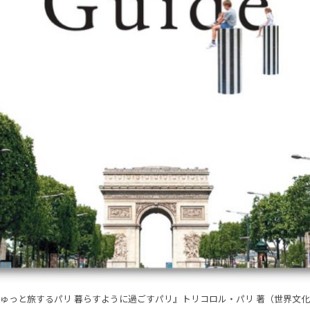
ゅっと旅するパリ 暮らすように過ごすパリ』トリコロル・パリ 著（世界文