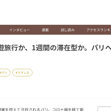
。
インタビュー
連載
試し読み
アクセスランキ
遊旅行か、1週間の滞在型か。パリ
パリ
フランス
開催を控えて注目されるパリ。コロナ禍を経て新