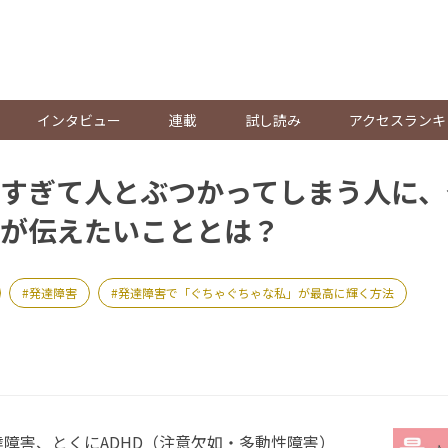
。
インタビュー
連載
試し読み
アクセスランキ
すぎて人とぶつかってしまう人に、
が伝えたいこととは？
発達障害
発達障害で「ぐちゃぐちゃな私」が最高に輝く方法
障害、とくにADHD（注意欠如・多動性障害）