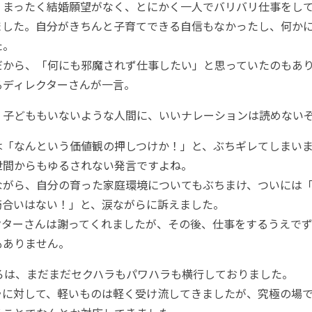
まったく結婚願望がなく、とにかく一人でバリバリ仕事をし
ました。自分がきちんと子育てできる自信もなかったし、何か
た。
から、「何にも邪魔されず仕事したい」と思っていたのもあり
ディレクターさんが一言。
、子どももいないような人間に、いいナレーションは読めない
「なんという価値観の押しつけか！」と、ぶちギレてしまい
間からもゆるされない発言ですよね。
がら、自分の育った家庭環境についてもぶちまけ、ついには「
筋合いはない！」と、涙ながらに訴えました。
ターさんは謝ってくれましたが、その後、仕事をするうえでず
もありません。
ろは、まだまだセクハラもパワハラも横行しておりました。
に対して、軽いものは軽く受け流してきましたが、究極の場で