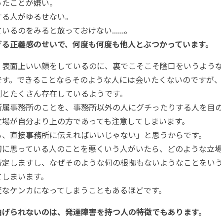
たことが嫌い。
る人がゆるせない。
るのをみると放っておけない......。
ぎる正義感のせいで、何度も何度も他人とぶつかっています。
表面上いい顔をしているのに、裏でこそこそ陰口をいうよう
です。できることならそのような人には会いたくないのですが
割とたくさん存在しているようです。
属事務所のことを、事務所以外の人にグチったりする人を目
立場が自分より上の方であっても注意してしまいます。
ら、直接事務所に伝えればいいじゃない」と思うからです。
に思っている人のことを悪くいう人がいたら、どのような立場
否定しますし、なぜそのような何の根拠もないようなことをい
てしまいます。
なケンカになってしまうこともあるほどです。
曲げられないのは、発達障害を持つ人の特徴でもあります。