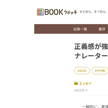
本を知る。本で知る
記事一覧
書評
正義感が強
ナレーター
ADHD
中村郁
エッセイ
2023/8/ 5
一般的に、発達