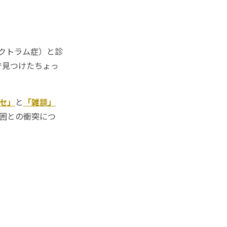
ペクトラム症）と診
で見つけたちょっ
セ」
と
「雑談」
周囲との衝突につ