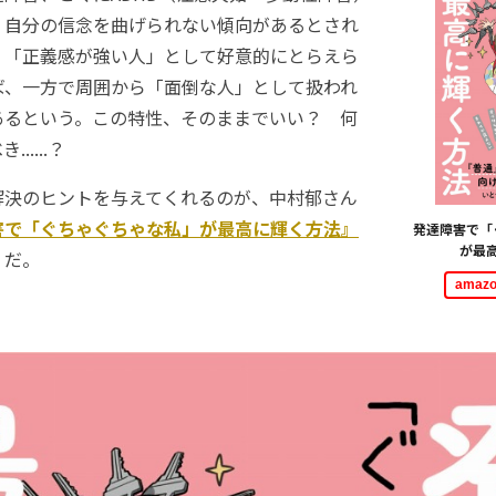
、自分の信念を曲げられない傾向があるとされ
、「正義感が強い人」として好意的にとらえら
ば、一方で周囲から「面倒な人」として扱われ
あるという。この特性、そのままでいい？ 何
.....？
決のヒントを与えてくれるのが、中村郁さん
害で「ぐちゃぐちゃな私」が最高に輝く方法』
発達障害で「
が最
）だ。
ama