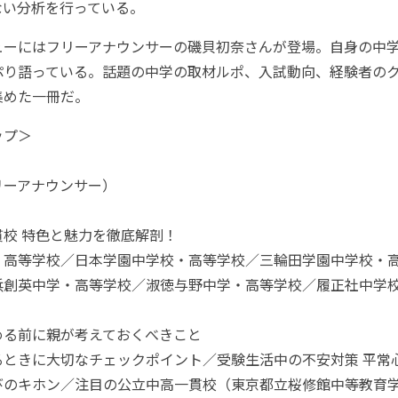
ない分析を行っている。
ーにはフリーアナウンサーの磯貝初奈さんが登場。自身の中
ぷり語っている。話題の中学の取材ルポ、入試動向、経験者の
集めた一冊だ。
ップ＞
リーアナウンサー）
校 特色と魅力を徹底解剖！
・高等学校／日本学園中学校・高等学校／三輪田学園中学校・
浜創英中学・高等学校／淑徳与野中学・高等学校／履正社中学
める前に親が考えておくべきこと
るときに大切なチェックポイント／受験生活中の不安対策 平常
びのキホン／注目の公立中高一貫校（東京都立桜修館中等教育