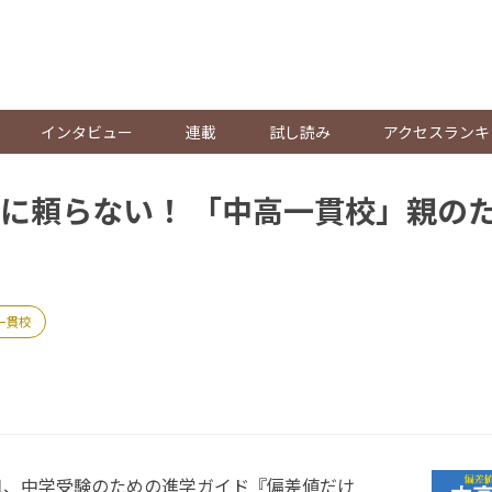
。
インタビュー
連載
試し読み
アクセスランキ
に頼らない！ 「中高一貫校」親の
一貫校
9日、中学受験のための進学ガイド『偏差値だけ