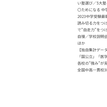
い塾選び／5大
〇ためになる 中
2023中学受験
読み切る力をつけ
で"自走力"を
自慢／学校説明
ほか
【独自集計デー
「国公立」「医学
各校の"強み"が
全国中高一貫校3