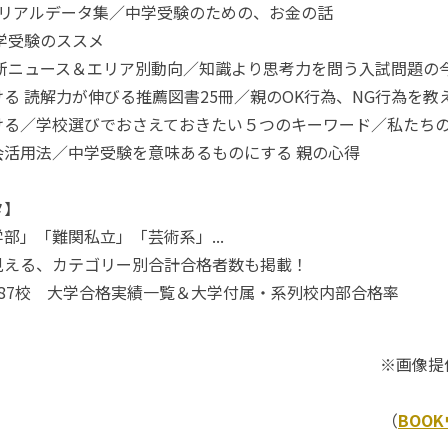
塾リアルデータ集／中学受験のための、お金の話
学受験のススメ
最新ニュース＆エリア別動向／知識より思考力を問う入試問題の
る 読解力が伸びる推薦図書25冊／親のOK行為、NG行為を教
つける／学校選びでおさえておきたい５つのキーワード／私たち
会活用法／中学受験を意味あるものにする 親の心得
タ】
部」「難関私立」「芸術系」...
見える、カテゴリー別合計合格者数も掲載！
87校 大学合格実績一覧＆大学付属・系列校内部合格率
※画像提
（
BOO