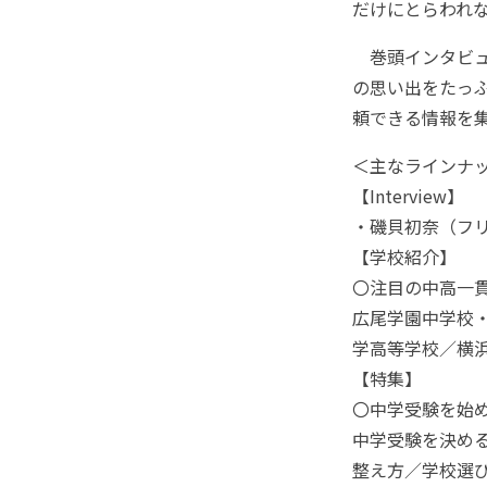
だけにとらわれ
巻頭インタビュ
の思い出をたっ
頼できる情報を
＜主なラインナ
【Interview】
・磯貝初奈（フ
【学校紹介】
〇注目の中高一貫
広尾学園中学校
学高等学校／横
【特集】
〇中学受験を始
中学受験を決め
整え方／学校選