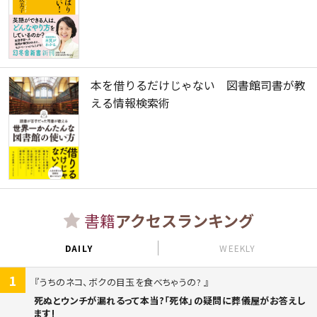
本を借りるだけじゃない 図書館司書が教
える情報検索術
書籍
アクセスランキング
DAILY
WEEKLY
1
うちのネコ、ボクの目玉を食べちゃうの?
死ぬとウンチが漏れるって本当?「死体」の疑問に葬儀屋がお答えし
ます!