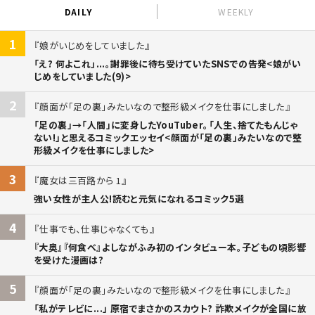
DAILY
WEEKLY
1
娘がいじめをしていました
「え? 何よこれ」...。謝罪後に待ち受けていたSNSでの告発<娘がい
じめをしていました(9)>
2
顔面が「足の裏」みたいなので整形級メイクを仕事にしました
「足の裏」→「人間」に変身したYouTuber。「人生、捨てたもんじゃ
ない!」と思えるコミックエッセイ<顔面が「足の裏」みたいなので整
形級メイクを仕事にしました>
3
魔女は三百路から 1
強い女性が主人公!読むと元気になれるコミック5選
4
仕事でも、仕事じゃなくても
『大奥』『何食べ』よしながふみ初のインタビュー本。子どもの頃影響
を受けた漫画は?
5
顔面が「足の裏」みたいなので整形級メイクを仕事にしました
「私がテレビに...」 原宿でまさかのスカウト? 詐欺メイクが全国に放