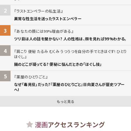
2
ラストエンペラーの私生活
異常な性生活を送ったラストエンペラー
3
あなたの顔には99%理由がある
ツリ目は人の話を聞かない? 人の性格は、顔を見れば99%わかる。
4
肩こり 便秘 たるみ むくみ うつうつを自分の手でときほぐす! ひとり
ほぐし
腸のどこが凝ってる? 便秘に悩んだときの「ほぐし技」
5
薬屋のひとりごと
なぜ「毒見役」だった?『薬屋のひとりごと』日向夏さんが歴史ツアー
へ!
もっと見る
漫画
アクセスランキング