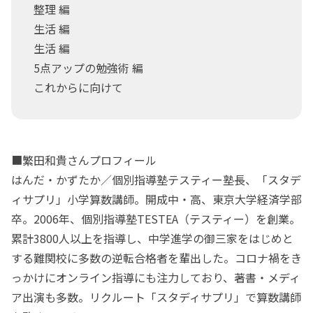
整理 編
生活 編
生活 編
5点アップの勉強術 編
これからに向けて
■繁田和貴さんプロフィール
はんだ・かずたか／個別指導塾テスティー塾長、「スタデ
ィサプリ」小学算数講師。開成中・高、東京大学経済学部
卒。2006年、個別指導塾TESTEA（テスティー）を創業。
累計3800人以上を指導し、中学進学の御三家をはじめと
する難関校に多数の逆転合格者を輩出した。コロナ禍をき
っかけにオンライン指導にも注力しており、著書・メディ
ア出演も多数。リクルート「スタディサプリ」で算数講師