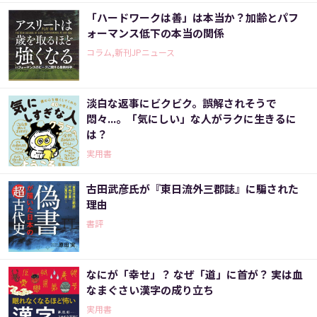
「ハードワークは善」は本当か？加齢とパフ
ォーマンス低下の本当の関係
コラム,新刊JPニュース
淡白な返事にビクビク。誤解されそうで
悶々...。「気にしい」な人がラクに生きるに
は？
実用書
古田武彦氏が『東日流外三郡誌』に騙された
理由
書評
なにが「幸せ」？ なぜ「道」に首が？ 実は血
なまぐさい漢字の成り立ち
実用書