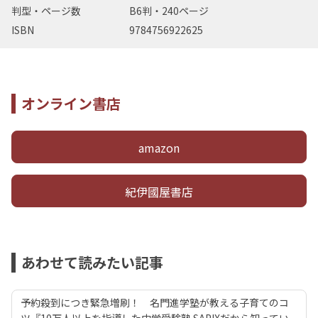
判型・ページ数
B6判・240ページ
ISBN
9784756922625
オンライン書店
amazon
紀伊國屋書店
あわせて読みたい記事
予約殺到につき緊急増刷！ 名門進学塾が教える子育てのコ
ツ『10万人以上を指導した中学受験塾 SAPIXだから知ってい