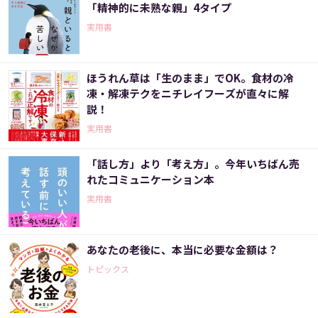
「精神的に未熟な親」4タイプ
実用書
ほうれん草は「生のまま」でOK。食材の冷
凍・解凍テクをニチレイフーズが直々に解
説！
実用書
「話し方」より「考え方」。今年いちばん売
れたコミュニケーション本
実用書
あなたの老後に、本当に必要な金額は？
トピックス