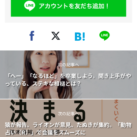
前の記事へ
「へー」「なるほど」を卒業しよう。聞き上手がや
っている、ステキな相槌とは？
次の記事へ
猿が報告、ライオンが意見、たぬきが集約。「動物
占い（R）」で会議をスムーズに