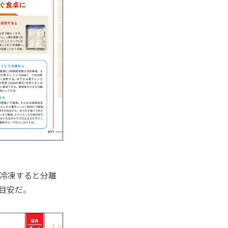
冷凍すると分離
が目安だ。