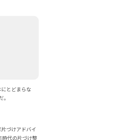
本にとどまらな
だ。
家片づけアドバイ
年時代の片づけ整