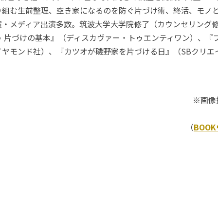
り組む生前整理、空き家になるのを防ぐ片づけ術、終活、モノ
演・メディア出演多数。筑波大学大学院修了（カウンセリング
 片づけの基本』（ディスカヴァー・トゥエンティワン）、『プ
イヤモンド社）、『カツオが磯野家を片づける日』（SBクリエ
※画像
（
BOO