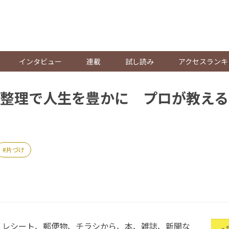
。
インタビュー
連載
試し読み
アクセスランキ
整理で人生を豊かに プロが教える
片づけ
、レシート、郵便物、チラシから、本、雑誌、新聞な