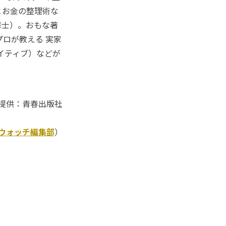
とお金の整理術な
修士）。おもな著
ロが教える 実家
イティブ）などが
提供：青春出版社
Kウォッチ編集部
）