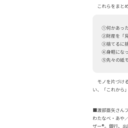
これらをまとめ
①何かあっ
②財産を「
③捨てるに
④身軽にな
⑤先々の紙
モノを片づける
い、「これから
■渡部亜矢さん
わたなべ・あや
ザー®。銀行、出