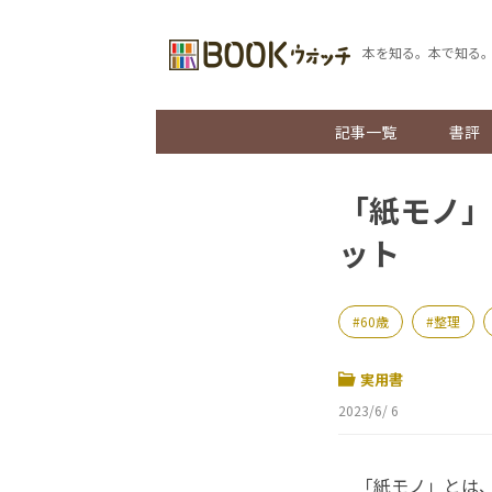
本を知る。本で知る
記事一覧
書評
「紙モノ」
ット
60歳
整理
実用書
2023/6/ 6
「紙モノ」とは