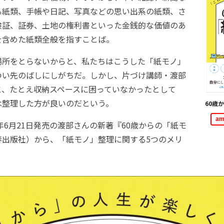
る紙類、手帳や日記、写真などの思い出系の紙類、さ
険証、証券、土地の権利書といった金銭的な価値のあ
を含めた紙類全般を指すことば。
所をとらないからと、私たちはこうした「紙モノ」
つい先のばしにしがちだ。しかし、片づけ講師・渡部
と、たとえ収納スペースに困っていなかったとして
は整理した方が良いのだという。
60歳
a
年6月21日発売の渡部さんの新著『60歳からの「紙モ
春出版社）から、「紙モノ」整理に関する5つのメリ
。