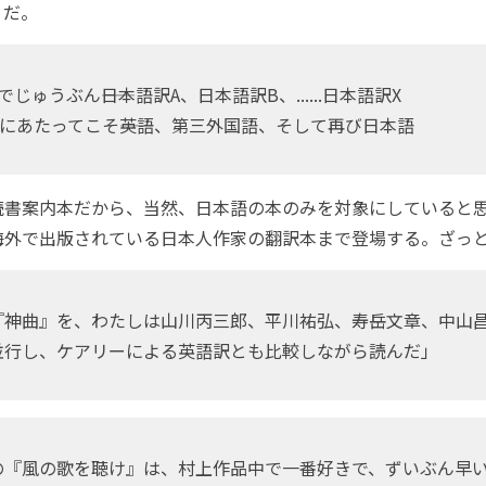
」だ。
じゅうぶん――日本語訳A、日本語訳B、......日本語訳X
にあたってこそ――英語、第三外国語、そして再び日本語
書案内本だから、当然、日本語の本のみを対象にしていると
海外で出版されている日本人作家の翻訳本まで登場する。ざっ
『神曲』を、わたしは山川丙三郎、平川祐弘、寿岳文章、中山
並行し、ケアリーによる英語訳とも比較しながら読んだ」
の『風の歌を聴け』は、村上作品中で一番好きで、ずいぶん早