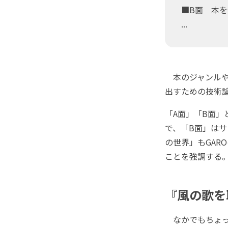
■B面 本を
...
本のジャンルや
出すための技術
「A面」「B面
で、「B面」は
の世界」もGAR
ことを強調する
『風の歌を
なかでもちょっ