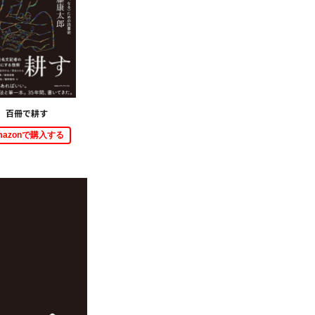
百冊で耕す
mazonで購入する