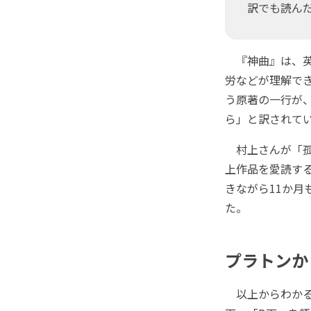
訳でも読ん
『神曲』は、英
労などが理解で
う原著の一行が
ら」と訳されて
村上さんが「孤
上作品を愛読す
きながら11か
た。
プラトンか
以上からわかる