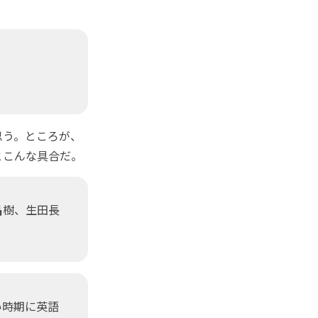
思う。ところが、
とこんな具合だ。
昌樹、生田長
い時期に英語