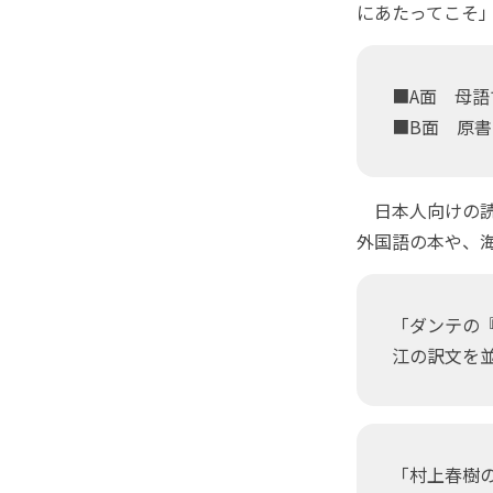
にあたってこそ
■A面 母語で
■B面 原書
日本人向けの読
外国語の本や、
「ダンテの
江の訳文を
「村上春樹