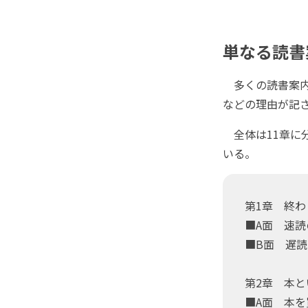
単なる読書
多くの読書案内
などの理由が記
全体は11章に
いる。
第1章 終
■A面 速読
■B面 遅読
第2章 本
■A面 本を