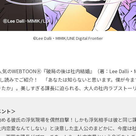
©Lee Dalli・MIMIK/LINE Digital Frontier
気のWEBTOONⓇ『破局の後は社内結婚』（著：Lee Dalli・M
試し読みでご紹介！ 「あなたは知らないと思います。僕が今ま
きたか」。美しすぎる課長に迫られる、大人の社内ラブストー
メント＞
勤める彼氏の浮気現場を偶然目撃！しかも浮気相手は彼と同
社内恋愛なんてしない」と決意した主人公のまどかに、今度は