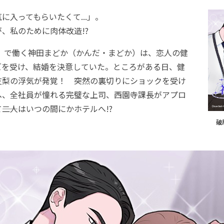
入ってもらいたくて...」。
、私のために肉体改造!?
」で働く神田まどか（かんだ・まどか）は、恋人の健
ズを受け、結婚を決意していた。ところがある日、健
友梨の浮気が発覚！ 突然の裏切りにショックを受け
へ、全社員が憧れる完璧な上司、西園寺課長がアプロ
――二人はいつの間にかホテルへ!?
破