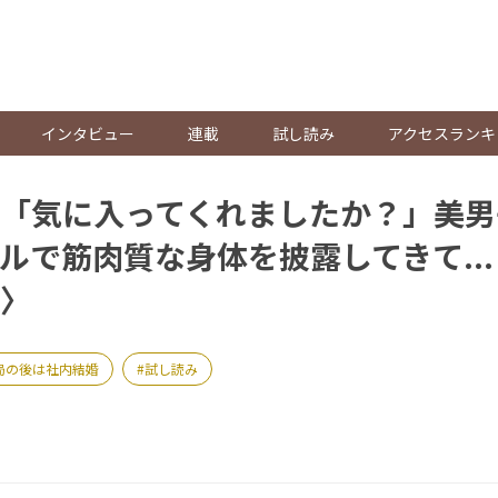
。
インタビュー
連載
試し読み
アクセスランキ
「気に入ってくれましたか？」美男
ルで筋肉質な身体を披露してきて..
〉
局の後は社内結婚
試し読み