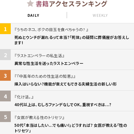
書籍
アクセスランキング
DAILY
WEEKLY
1
うちのネコ、ボクの目玉を食べちゃうの?
死ぬとウンチが漏れるって本当?「死体」の疑問に葬儀屋がお答えし
ます!
2
ラストエンペラーの私生活
異常な性生活を送ったラストエンペラー
3
『中高年のための性生活の知恵』
挿入はいらない?機能が衰えてもできる夫婦生活の新しい形
4
化け活。
40代以上は、むしろファンデなしでOK。重視すべきは...?
5
女医が教える性のトリセツ
50代「本当はしたい...でも痛い!」どうすれば? 女医が教える「性の
トリセツ」