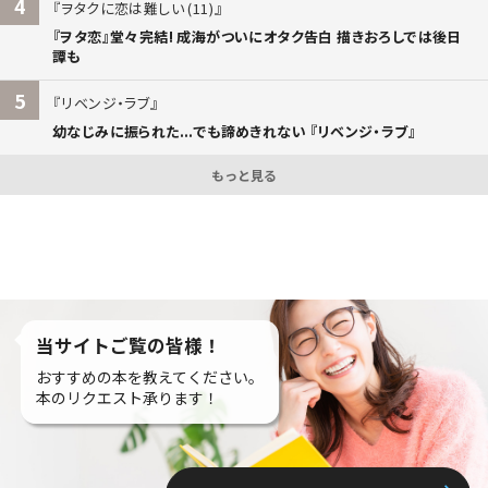
4
ヲタクに恋は難しい (11)
『ヲタ恋』堂々完結! 成海がついにオタク告白 描きおろしでは後日
譚も
5
リベンジ・ラブ
幼なじみに振られた...でも諦めきれない 『リベンジ・ラブ』
もっと見る
当サイトご覧の皆様！
おすすめの本を教えてください。
本のリクエスト承ります！