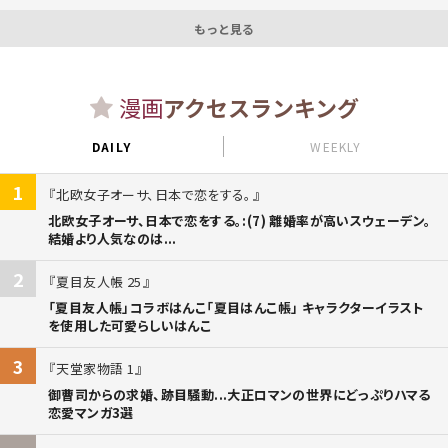
もっと見る
漫画
アクセスランキング
DAILY
WEEKLY
1
北欧女子オーサ、日本で恋をする。
北欧女子オーサ、日本で恋をする。:(7) 離婚率が高いスウェーデン。
結婚より人気なのは...
2
夏目友人帳 25
「夏目友人帳」コラボはんこ「夏目はんこ帳」 キャラクターイラスト
を使用した可愛らしいはんこ
3
天堂家物語 1
御曹司からの求婚、跡目騒動...大正ロマンの世界にどっぷりハマる
恋愛マンガ3選