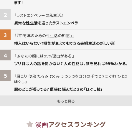
ます!
2
ラストエンペラーの私生活
異常な性生活を送ったラストエンペラー
3
『中高年のための性生活の知恵』
挿入はいらない?機能が衰えてもできる夫婦生活の新しい形
4
あなたの顔には99%理由がある
ツリ目は人の話を聞かない? 人の性格は、顔を見れば99%わかる。
5
肩こり 便秘 たるみ むくみ うつうつを自分の手でときほぐす! ひとり
ほぐし
腸のどこが凝ってる? 便秘に悩んだときの「ほぐし技」
もっと見る
漫画
アクセスランキング