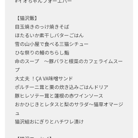
#イオちゃんフォーエバー
【猫沢飯】
目玉焼きのっけ焼きそば
ほたるいか素干しバターごはん
雪の山小屋で食べる三猫シチュー
ひな祭りの鰻のちらし鮨
命のスープ ～豚バラと根菜のカフェライムスー
プ
大丈夫 ！ÇA VA味噌サンド
ポルチーニ茸と栗の炊き込みごはんドリア
豚ヒレソテー茸と蓮根の赤ワインソース
おかひじきとレタスと梨のサラダ～猫草オマージ
ュ
猫沢組おにぎりとハチワレ漬け