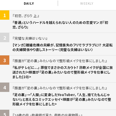
DAILY
WEEKLY
1
初恋、ざらり 上
「普通」というハードルを越えられない人のための恋愛マンガ『初
恋、ざらり』
2
完璧な夫婦はいない
【マンガ】離婚危機の夫婦が、記憶喪失のフリでラブラブに!? 大逆転
の夫婦関係やり直しストーリー〈完璧な夫婦はいない〉
3
顔面が「足の裏」みたいなので整形級メイクを仕事にしました
「私がテレビに...」 原宿でまさかのスカウト? 詐欺メイクが全国に放
送された!<顔面が「足の裏」みたいなので整形級メイクを仕事にし
ました(10)>
4
顔面が「足の裏」みたいなので整形級メイクを仕事にしました
「足の裏」→「人間」に変身したYouTuber。「人生、捨てたもんじゃ
ない!」と思えるコミックエッセイ<顔面が「足の裏」みたいなので整
形級メイクを仕事にしました>
5
16歳の母 ~助産師が見た、奇跡の出産物語~