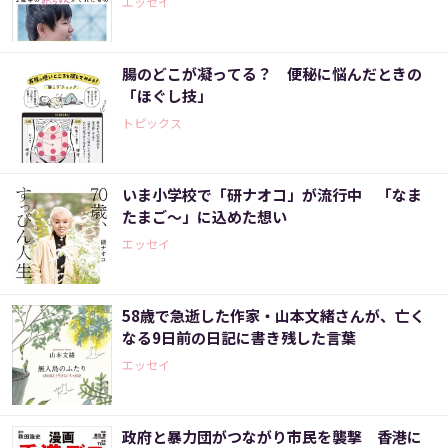
エッセイ
腸のどこが凝ってる？ 便秘に悩んだときの
「ほぐし技」
トピックス
いま小学校で「研ナオコ」が流行中 「なま
たまご～」に込めた想い
エッセイ
58歳で急逝した作家・山本文緒さんが、亡く
なる9日前の日記に書き残した言葉
エッセイ
政府と暴力団がつながり市民を襲撃 香港に