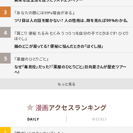
3
あなたの顔には99%理由がある
ツリ目は人の話を聞かない? 人の性格は、顔を見れば99%わかる。
4
肩こり 便秘 たるみ むくみ うつうつを自分の手でときほぐす! ひとり
ほぐし
腸のどこが凝ってる? 便秘に悩んだときの「ほぐし技」
5
薬屋のひとりごと
なぜ「毒見役」だった?『薬屋のひとりごと』日向夏さんが歴史ツアー
へ!
もっと見る
漫画
アクセスランキング
DAILY
WEEKLY
1