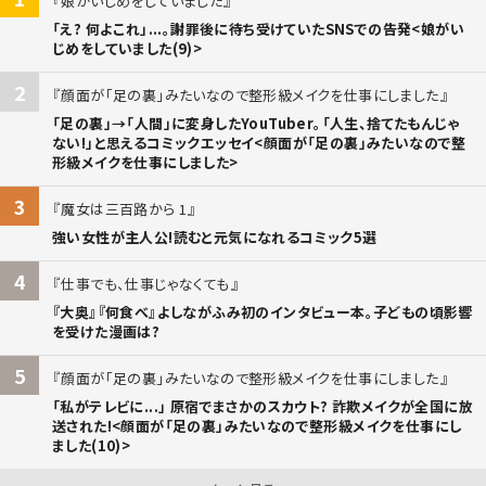
娘がいじめをしていました
「え? 何よこれ」...。謝罪後に待ち受けていたSNSでの告発<娘がい
じめをしていました(9)>
2
顔面が「足の裏」みたいなので整形級メイクを仕事にしました
「足の裏」→「人間」に変身したYouTuber。「人生、捨てたもんじゃ
ない!」と思えるコミックエッセイ<顔面が「足の裏」みたいなので整
形級メイクを仕事にしました>
3
魔女は三百路から 1
強い女性が主人公!読むと元気になれるコミック5選
4
仕事でも、仕事じゃなくても
『大奥』『何食べ』よしながふみ初のインタビュー本。子どもの頃影響
を受けた漫画は?
5
顔面が「足の裏」みたいなので整形級メイクを仕事にしました
「私がテレビに...」 原宿でまさかのスカウト? 詐欺メイクが全国に放
送された!<顔面が「足の裏」みたいなので整形級メイクを仕事にし
ました(10)>