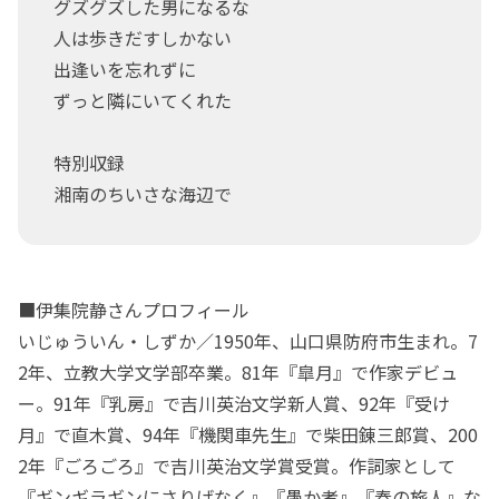
グズグズした男になるな
人は歩きだすしかない
出逢いを忘れずに
ずっと隣にいてくれた
特別収録
湘南のちいさな海辺で
■伊集院静さんプロフィール
いじゅういん・しずか／1950年、山口県防府市生まれ。7
2年、立教大学文学部卒業。81年『皐月』で作家デビュ
ー。91年『乳房』で吉川英治文学新人賞、92年『受け
月』で直木賞、94年『機関車先生』で柴田錬三郎賞、200
2年『ごろごろ』で吉川英治文学賞受賞。作詞家として
『ギンギラギンにさりげなく』『愚か者』『春の旅人』な