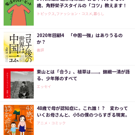
歳、角野栄子スタイルの「コツ」教えます！
トピックス,ファッション・コスメ,暮らし
2020年回顧4 「中国一強」はありうるの
か？
書評
東山とは「合う」、植草は......。錦織一清が語
る、少年隊のすべて
エッセイ
48歳で母が認知症に。これ誰！？ 変わって
いくお母さんと、小5の僕のつらすぎる現実。
アニメ・コミック