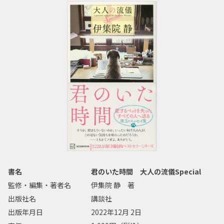
書名
君のいた時間 大人の流儀Special
監修・編集・著者名
伊集院 静 著
出版社名
講談社
出版年月日
2022年12月 2日