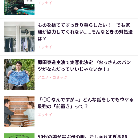
エッセイ
ものを捨ててすっきり暮らしたい！ でも家
族が協力してくれない......そんなときの対処法
は？
エッセイ
原田泰造主演で実写化決定 『おっさんのパン
ツがなんだっていいじゃないか！』
アニメ・コミック
「○○なんですが...」どんな話をしてもウケる
最強の「前置き」って？
エッセイ
50代の娘が選ぶ母の服。おしゃれすぎる86