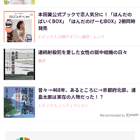
本田翼公式ブックで恋人気分に！「ほんだの
ばいくBOX」「ほんだのげーむBOX」2冊同時
発売
トピックス,付録がすごい,雑誌・ムック
連続射殺犯を愛した女性の獄中結婚の日々
書評
昔々→468年、あるところに→京都府北部。浦
島太郎は実在の人物だった！？
トピックス,ノンフィクション
Recommended by