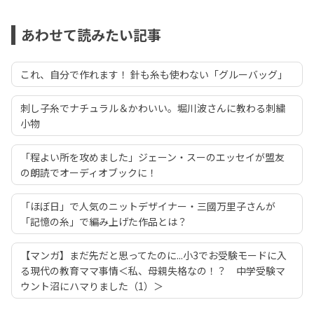
あわせて読みたい記事
これ、自分で作れます！ 針も糸も使わない「グルーバッグ」
刺し子糸でナチュラル＆かわいい。堀川波さんに教わる刺繍
小物
「程よい所を攻めました」ジェーン・スーのエッセイが盟友
の朗読でオーディオブックに！
「ほぼ日」で人気のニットデザイナー・三國万里子さんが
「記憶の糸」で編み上げた作品とは？
【マンガ】まだ先だと思ってたのに...小3でお受験モードに入
る現代の教育ママ事情＜私、母親失格なの！？ 中学受験マ
ウント沼にハマりました（1）＞