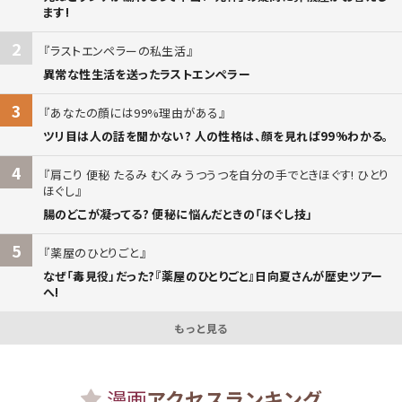
ます!
2
ラストエンペラーの私生活
異常な性生活を送ったラストエンペラー
3
あなたの顔には99%理由がある
ツリ目は人の話を聞かない? 人の性格は、顔を見れば99%わかる。
4
肩こり 便秘 たるみ むくみ うつうつを自分の手でときほぐす! ひとり
ほぐし
腸のどこが凝ってる? 便秘に悩んだときの「ほぐし技」
5
薬屋のひとりごと
なぜ「毒見役」だった?『薬屋のひとりごと』日向夏さんが歴史ツアー
へ!
もっと見る
漫画
アクセスランキング