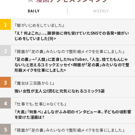
DAILY
WEEKLY
1
娘がいじめをしていました
「え? 何よこれ」...。謝罪後に待ち受けていたSNSでの告発<娘がい
じめをしていました(9)>
2
顔面が「足の裏」みたいなので整形級メイクを仕事にしました
「足の裏」→「人間」に変身したYouTuber。「人生、捨てたもんじゃ
ない!」と思えるコミックエッセイ<顔面が「足の裏」みたいなので整
形級メイクを仕事にしました>
3
魔女は三百路から 1
強い女性が主人公!読むと元気になれるコミック5選
4
仕事でも、仕事じゃなくても
『大奥』『何食べ』よしながふみ初のインタビュー本。子どもの頃影響
を受けた漫画は?
5
顔面が「足の裏」みたいなので整形級メイクを仕事にしました