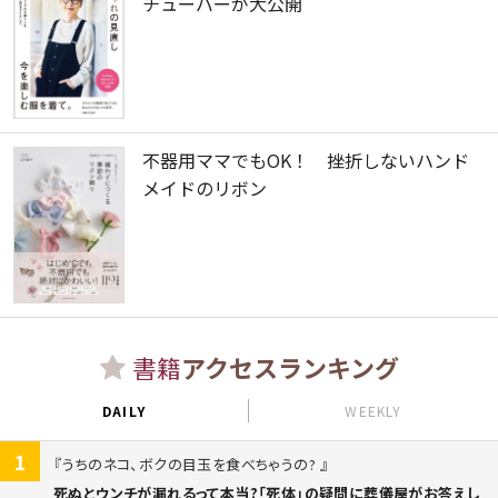
チューバーが大公開
不器用ママでもOK！ 挫折しないハンド
メイドのリボン
書籍
アクセスランキング
DAILY
WEEKLY
1
うちのネコ、ボクの目玉を食べちゃうの?
死ぬとウンチが漏れるって本当?「死体」の疑問に葬儀屋がお答えし