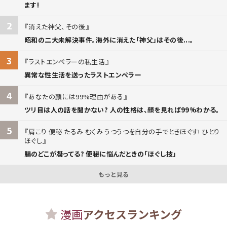
ます!
2
消えた神父、その後
昭和の二大未解決事件。海外に消えた「神父」はその後...。
3
ラストエンペラーの私生活
異常な性生活を送ったラストエンペラー
4
あなたの顔には99%理由がある
ツリ目は人の話を聞かない? 人の性格は、顔を見れば99%わかる。
5
肩こり 便秘 たるみ むくみ うつうつを自分の手でときほぐす! ひとり
ほぐし
腸のどこが凝ってる? 便秘に悩んだときの「ほぐし技」
もっと見る
漫画
アクセスランキング