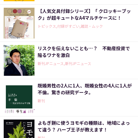
【人気文具付録シリーズ】「 クロッキーブッ
ク」が超キュートなA4マルチケースに！
トピックス,付録がすごい,雑誌・ムック
リスクを伝えないことも…？ 不動産投資で
陥るワナを激白
新刊JPニュース,新刊JPニュース
既婚男性の2人に1人、既婚女性の4人に1人が
不倫。驚きの研究データ。
新刊
よもぎ餅に使うヨモギの種類は、地域によっ
て違う？ ハーブ王子が教えます！
新刊