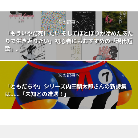
前の記事へ
「もういやだ死にたい そしてほとぼりが冷めたあた
りで生き返りたい」初心者にもおすすめの「現代短
歌」。
次の記事へ
「ともだちや」シリーズ内田麟太郎さんの新詩集
は......「未知との遭遇！」