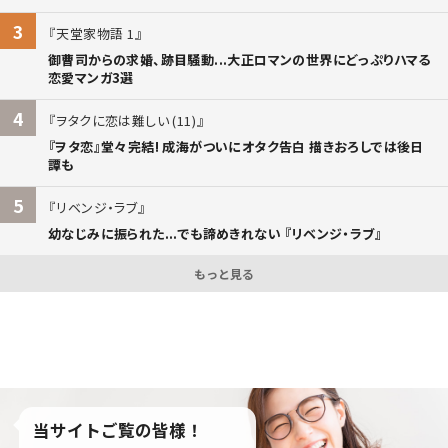
3
天堂家物語 1
御曹司からの求婚、跡目騒動...大正ロマンの世界にどっぷりハマる
恋愛マンガ3選
4
ヲタクに恋は難しい (11)
『ヲタ恋』堂々完結! 成海がついにオタク告白 描きおろしでは後日
譚も
5
リベンジ・ラブ
幼なじみに振られた...でも諦めきれない 『リベンジ・ラブ』
もっと見る
当サイトご覧の皆様！