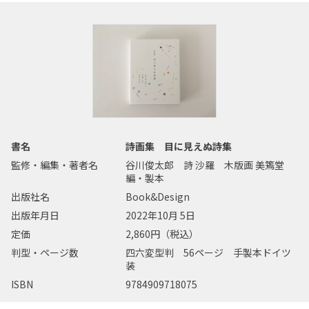
書名
詩画集 目に見えぬ詩集
監修・編集・著者名
谷川俊太郎 詩 沙羅 木版画 美篶堂
編・製本
出版社名
Book&Design
出版年月日
2022年10月 5日
定価
2,860円（税込）
判型・ページ数
四六変型判 56ページ 手製本ドイツ
装
ISBN
9784909718075