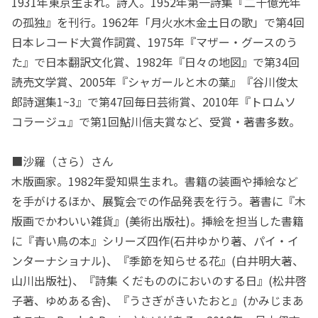
1931年東京生まれ。詩人。1952年第一詩集『二十億光年
の孤独』を刊行。1962年「月火水木金土日の歌」で第4回
日本レコード大賞作詞賞、1975年『マザー・グースのう
た』で日本翻訳文化賞、1982年『日々の地図』で第34回
読売文学賞、2005年『シャガールと木の葉』『谷川俊太
郎詩選集1~3』で第47回毎日芸術賞、2010年『トロムソ
コラージュ』で第1回鮎川信夫賞など、受賞・著書多数。
■沙羅（さら）さん
木版画家。1982年愛知県生まれ。書籍の装画や挿絵など
を手がけるほか、展覧会での作品発表を行う。著書に『木
版画でかわいい雑貨』(美術出版社)。挿絵を担当した書籍
に『青い鳥の本』シリーズ四作(石井ゆかり著、パイ・イ
ンターナショナル)、『季節を知らせる花』(白井明大著、
山川出版社)、『詩集 くだもののにおいのする日』(松井啓
子著、ゆめある舎)、『うさぎがきいたおと』(かみじまあ