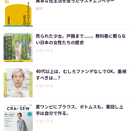
異常な性生活を送ったラストエンペラー
書評
売られた少女。戸籍まで......。教科書に載らな
い日本の女性たちの歴史
トピックス
40代以上は、むしろファンデなしでOK。重視
すべきは...？
トピックス
夏ワンピにブラウス、ボトムスも。着回し上
手は自分で作る。
トピックス