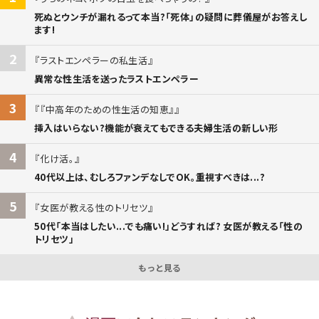
死ぬとウンチが漏れるって本当?「死体」の疑問に葬儀屋がお答えし
ます!
2
ラストエンペラーの私生活
異常な性生活を送ったラストエンペラー
3
『中高年のための性生活の知恵』
挿入はいらない?機能が衰えてもできる夫婦生活の新しい形
4
化け活。
40代以上は、むしろファンデなしでOK。重視すべきは...?
5
女医が教える性のトリセツ
50代「本当はしたい...でも痛い!」どうすれば? 女医が教える「性の
トリセツ」
もっと見る