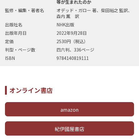
等が生まれたのか
監修・編集・著者名
オデッド・ガロー 著、柴田裕之 監訳、
森内 薫 訳
出版社名
NHK出版
出版年月日
2022年9月28日
定価
2530円（税込）
判型・ページ数
四六判、336ページ
ISBN
9784140819111
オンライン書店
amazon
紀伊國屋書店