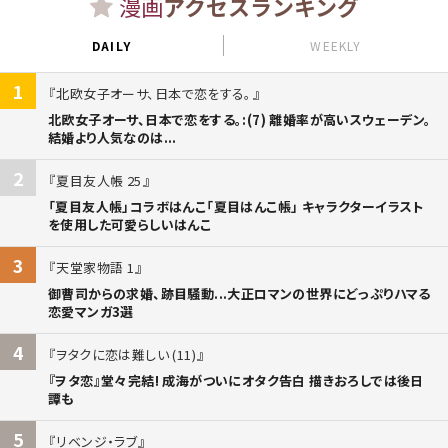
漫画
アクセスランキング
DAILY
WEEKLY
1
北欧女子オーサ、日本で恋をする。
北欧女子オーサ、日本で恋をする。:(7) 離婚率が高いスウェーデン。
結婚より人気なのは...
2
夏目友人帳 25
「夏目友人帳」コラボはんこ「夏目はんこ帳」 キャラクターイラスト
を使用した可愛らしいはんこ
3
天堂家物語 1
御曹司からの求婚、跡目騒動...大正ロマンの世界にどっぷりハマる
恋愛マンガ3選
4
ヲタクに恋は難しい (11)
『ヲタ恋』堂々完結! 成海がついにオタク告白 描きおろしでは後日
譚も
5
リベンジ・ラブ