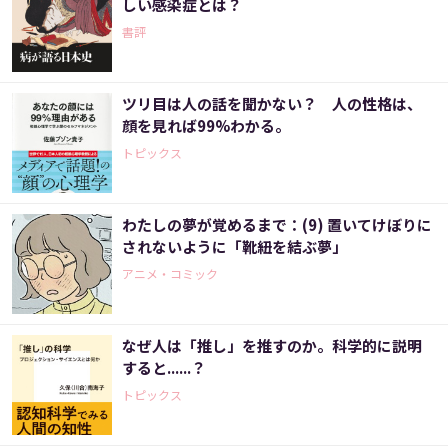
しい感染症とは？
書評
ツリ目は人の話を聞かない？ 人の性格は、
顔を見れば99%わかる。
トピックス
わたしの夢が覚めるまで：(9) 置いてけぼりに
されないように「靴紐を結ぶ夢」
アニメ・コミック
なぜ人は「推し」を推すのか。科学的に説明
すると......？
トピックス