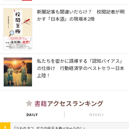
新聞記事も間違いだらけ？ 校閲記者が明
かす「日本語」の現場本2冊
私たちを密かに誘導する「認知バイアス」
の仕掛け 行動経済学のベストセラー日本
上陸！
書籍
アクセスランキング
DAILY
WEEKLY
1
うちのネコ、ボクの目玉を食べちゃうの?