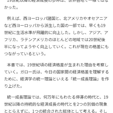
19世紀以降の経済成長の歩みは、世界各地で一様ではな
かった。
例えば、西ヨーロッパ諸国と、北アメリカやオセアニア
など西ヨーロッパから派生した国の一部では、早くも19
世紀に生活水準が飛躍的に向上した。しかし、アジア、ア
フリカ、ラテンアメリカのほとんどの地域では20世紀後
半になってようやく向上していく。これが現在の格差にも
つながっているという。
本書では、19世紀頃の経済格差が生まれた理由を考察し
ていく。ガロー氏は、今日の国家間の経済格差を理解する
ために、経済学の統一理論といえる「統一成長理論」を作
り上げた。
統一成長理論では、何万年にもわたる停滞の時代と、19
世紀以降の持続的な経済成長の時代とを2つの別個の現象
ととらえずに、1つの統合された総体として考える。そし