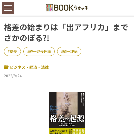
格差の始まりは「出アフリカ」まで
さかのぼる?!
格差
統一成長理論
統一理論
ビジネス・経済・法律
2022/9/24