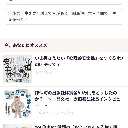
壮絶な半生を乗り越えて今がある。副島淳、本音全開で半生
を語った！
今、あなたにオススメ
いま押さえたい「心理的安全性」をつくる4つ
の因子って？
トピックス
神保町の出版社は賞金50万円をどうしたの
か？ ～ 晶文社 太田泰弘社長インタビュ
ー ～
インタビュー,トピックス
YouTubeで話題の「おじいちゃん先生」直