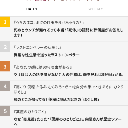
DAILY
WEEKLY
1
うちのネコ、ボクの目玉を食べちゃうの?
死ぬとウンチが漏れるって本当?「死体」の疑問に葬儀屋がお答えし
ます!
2
ラストエンペラーの私生活
異常な性生活を送ったラストエンペラー
3
あなたの顔には99%理由がある
ツリ目は人の話を聞かない? 人の性格は、顔を見れば99%わかる。
4
肩こり 便秘 たるみ むくみ うつうつを自分の手でときほぐす! ひとり
ほぐし
腸のどこが凝ってる? 便秘に悩んだときの「ほぐし技」
5
薬屋のひとりごと
なぜ「毒見役」だった?『薬屋のひとりごと』日向夏さんが歴史ツアー
へ!