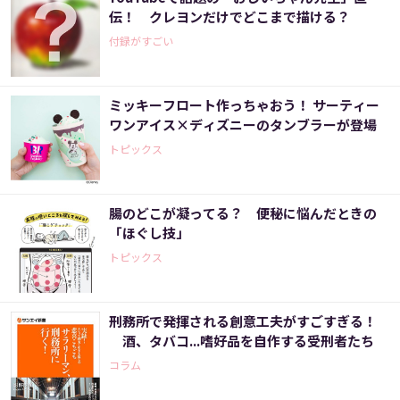
伝！ クレヨンだけでどこまで描ける？
付録がすごい
ミッキーフロート作っちゃおう！ サーティー
ワンアイス×ディズニーのタンブラーが登場
トピックス
腸のどこが凝ってる？ 便秘に悩んだときの
「ほぐし技」
トピックス
刑務所で発揮される創意工夫がすごすぎる！
酒、タバコ...嗜好品を自作する受刑者たち
コラム