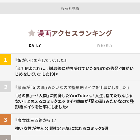
もっと見る
漫画
アクセスランキング
DAILY
WEEKLY
1
娘がいじめをしていました
「え? 何よこれ」...。謝罪後に待ち受けていたSNSでの告発<娘がい
じめをしていました(9)>
2
顔面が「足の裏」みたいなので整形級メイクを仕事にしました
「足の裏」→「人間」に変身したYouTuber。「人生、捨てたもんじゃ
ない!」と思えるコミックエッセイ<顔面が「足の裏」みたいなので整
形級メイクを仕事にしました>
3
魔女は三百路から 1
強い女性が主人公!読むと元気になれるコミック5選