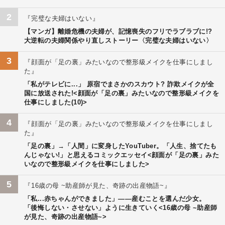
2
完璧な夫婦はいない
【マンガ】離婚危機の夫婦が、記憶喪失のフリでラブラブに!?
大逆転の夫婦関係やり直しストーリー〈完璧な夫婦はいない〉
3
顔面が「足の裏」みたいなので整形級メイクを仕事にしまし
た
「私がテレビに...」 原宿でまさかのスカウト? 詐欺メイクが全
国に放送された!<顔面が「足の裏」みたいなので整形級メイクを
仕事にしました(10)>
4
顔面が「足の裏」みたいなので整形級メイクを仕事にしまし
た
「足の裏」→「人間」に変身したYouTuber。「人生、捨てたも
んじゃない!」と思えるコミックエッセイ<顔面が「足の裏」みた
いなので整形級メイクを仕事にしました>
5
16歳の母 ~助産師が見た、奇跡の出産物語~
「私...赤ちゃんができました」――産むことを選んだ少女。
「後悔しない・させない」ように生きていく<16歳の母 ~助産師
が見た、奇跡の出産物語~>