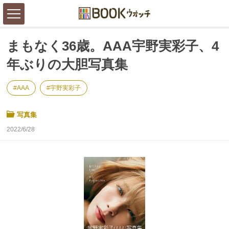
まもなく36歳。AAA宇野実彩子、4
年ぶりの大胆写真集
AAA
宇野実彩子
写真集
2022/6/28