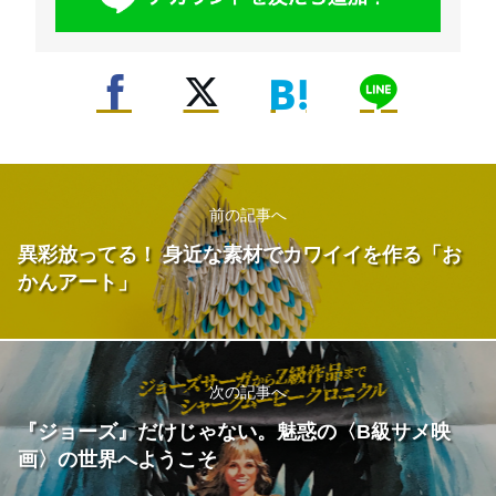
前の記事へ
異彩放ってる！ 身近な素材でカワイイを作る「お
かんアート」
次の記事へ
『ジョーズ』だけじゃない。魅惑の〈B級サメ映
画〉の世界へようこそ