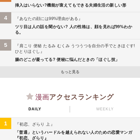
挿入はいらない?機能が衰えてもできる夫婦生活の新しい形
4
あなたの顔には99%理由がある
ツリ目は人の話を聞かない? 人の性格は、顔を見れば99%わか
る。
5
肩こり 便秘 たるみ むくみ うつうつを自分の手でときほぐす!
ひとりほぐし
腸のどこが凝ってる? 便秘に悩んだときの「ほぐし技」
もっと見る
漫画
アクセスランキング
DAILY
WEEKLY
1
初恋、ざらり 上
「普通」というハードルを越えられない人のための恋愛マンガ
『初恋、ざらり』