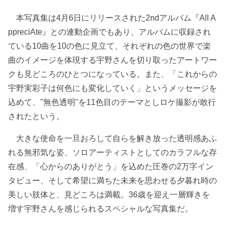
本写真集は4月6日にリリースされた2ndアルバム『All A
ppreciAte』との連動企画でもあり、アルバムに収録され
ている10曲を10の色に見立て、それぞれの色の世界で楽
曲のイメージを体現する宇野さんを切り取ったアートワー
クも見どころのひとつになっている。また、「これからの
宇野実彩子は何色にも変化していく」というメッセージを
込めて、"無色透明"を11色目のテーマとしロケ撮影が敢行
されたという。
大きな使命を一旦おろして自らを解き放った透明感あふ
れる無邪気な姿、ソロアーティストとしてのカラフルな存
在感、「心からのありがとう」を込めた圧巻の2万字イン
タビュー、そして希望に満ちた未来を思わせる夕暮れ時の
美しい肢体と、見どころは満載。36歳を迎え一層輝きを
増す宇野さんを感じられるスペシャルな写真集だ。