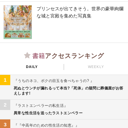
プリンセスが出てきそう。世界の豪華絢爛
な城と宮殿を集めた写真集
書籍
アクセスランキング
DAILY
WEEKLY
1
うちのネコ、ボクの目玉を食べちゃうの?
死ぬとウンチが漏れるって本当?「死体」の疑問に葬儀屋がお答
えします!
2
ラストエンペラーの私生活
異常な性生活を送ったラストエンペラー
3
『中高年のための性生活の知恵』