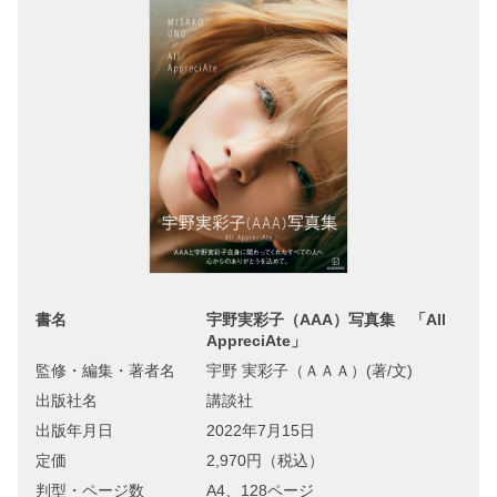
書名
宇野実彩子（AAA）写真集 「All
AppreciAte」
監修・編集・著者名
宇野 実彩子（ＡＡＡ）(著/文)
出版社名
講談社
出版年月日
2022年7月15日
定価
2,970円（税込）
判型・ページ数
A4、128ページ