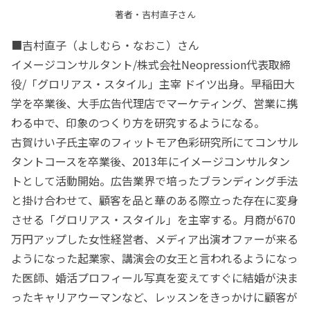
著者・吉村直子さん
■吉村直子（よしむら・なおこ）さん
イメージコンサルタント/株式会社Neopression代表取締
役/「グロリアス・スタイル」主宰 ドイツ出身。早稲田大
学を卒業後、大手広告代理店でマーケティング、営業に携
わる中で、印象のつくり方を研究するようになる。
古賀けい子氏主宰のフィットモア色彩研究所にてコンサル
タントコースを卒業後、2013年にイメージコンサルタン
トとして活動開始。広告業界で培ったブランディング手法
と掛け合わせて、顧客を品と華のある際立った存在に変身
させる「グロリアス・スタイル」を主宰する。月商が670
万円アップした女性経営者、メディア出演オファーが来る
ようになった起業家、講演会の女王と言われるようになっ
た医師、婚活プロフィール写真を変えてすぐに結婚が決ま
ったキャリアウーマンなど、レッスンをきっかけに顧客が