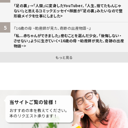
「足の裏」→「人間」に変身したYouTuber。「人生、捨てたもんじゃ
ない!」と思えるコミックエッセイ<顔面が「足の裏」みたいなので整
形級メイクを仕事にしました>
5
16歳の母 ~助産師が見た、奇跡の出産物語~
「私...赤ちゃんができました」――産むことを選んだ少女。「後悔しない・
させない」ように生きていく<16歳の母 ~助産師が見た、奇跡の出産
物語~>
もっと見る
当サイトご覧の皆様！
おすすめの本を教えてください。
本のリクエスト承ります！