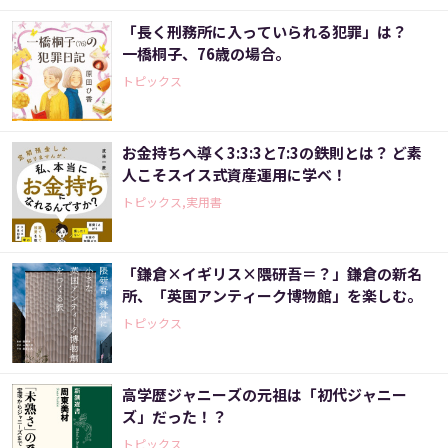
「長く刑務所に入っていられる犯罪」は？
一橋桐子、76歳の場合。
トピックス
お金持ちへ導く3:3:3と7:3の鉄則とは？ ど素
人こそスイス式資産運用に学べ！
トピックス,実用書
「鎌倉×イギリス×隈研吾＝？」鎌倉の新名
所、「英国アンティーク博物館」を楽しむ。
トピックス
高学歴ジャニーズの元祖は「初代ジャニー
ズ」だった！？
トピックス