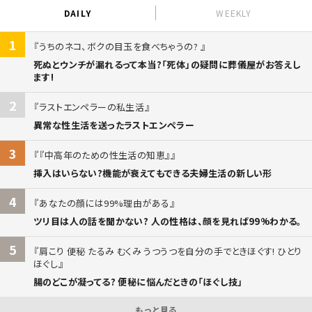
DAILY
WEEKLY
1
うちのネコ、ボクの目玉を食べちゃうの?
死ぬとウンチが漏れるって本当?「死体」の疑問に葬儀屋がお答えし
ます!
2
ラストエンペラーの私生活
異常な性生活を送ったラストエンペラー
3
『中高年のための性生活の知恵』
挿入はいらない?機能が衰えてもできる夫婦生活の新しい形
4
あなたの顔には99%理由がある
ツリ目は人の話を聞かない? 人の性格は、顔を見れば99%わかる。
5
肩こり 便秘 たるみ むくみ うつうつを自分の手でときほぐす! ひとり
ほぐし
腸のどこが凝ってる? 便秘に悩んだときの「ほぐし技」
もっと見る