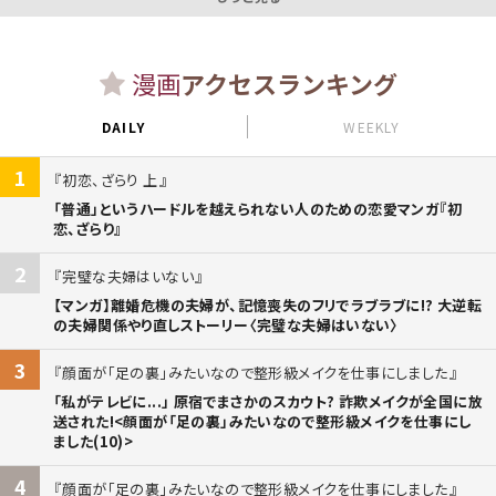
漫画
アクセスランキング
DAILY
WEEKLY
1
初恋、ざらり 上
「普通」というハードルを越えられない人のための恋愛マンガ『初
恋、ざらり』
2
完璧な夫婦はいない
【マンガ】離婚危機の夫婦が、記憶喪失のフリでラブラブに!? 大逆転
の夫婦関係やり直しストーリー〈完璧な夫婦はいない〉
3
顔面が「足の裏」みたいなので整形級メイクを仕事にしました
「私がテレビに...」 原宿でまさかのスカウト? 詐欺メイクが全国に放
送された!<顔面が「足の裏」みたいなので整形級メイクを仕事にし
ました(10)>
4
顔面が「足の裏」みたいなので整形級メイクを仕事にしました