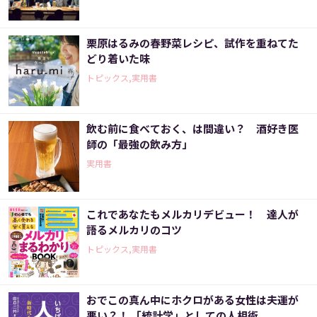
栗原はるみの春野菜レシピ、試作を重ねてた
どり着いた味
トピックス,実用書
飲む前に食べておく、は間違い？ 酒好き医
師の「最強の飲み方」
実用書
これであなたもメルカリデビュー！ 達人が
語るメルカリのコツ
トピックス,実用書
おでこの真ん中にホクロがある女性は夫運が
悪い？！ 「統計学」としての人相術