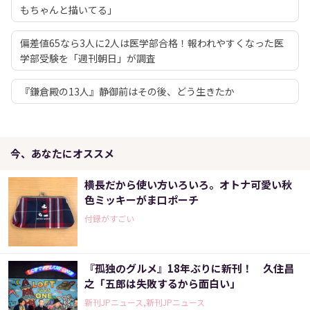
もちゃんと描いてる」
偏差値65なら3人に2人は医学部合格！報われやすくなった医
学部受験を「週刊朝日」が調査
『鎌倉殿の13人』静御前はその後、どう生きたか
今、あなたにオススメ
横長だから使い方いろいろ。オトナ可愛い秋
色ミッキーがま口ポーチ
付録がすごい
『孤独のグルメ』18年ぶりに新刊！ 久住昌
之「五郎は失敗するから面白い」
新刊JPニュース,新刊JPニュース