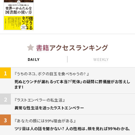
書籍
アクセスランキング
DAILY
WEEKLY
1
うちのネコ、ボクの目玉を食べちゃうの?
死ぬとウンチが漏れるって本当?「死体」の疑問に葬儀屋がお答えし
ます!
2
ラストエンペラーの私生活
異常な性生活を送ったラストエンペラー
3
あなたの顔には99%理由がある
ツリ目は人の話を聞かない? 人の性格は、顔を見れば99%わかる。