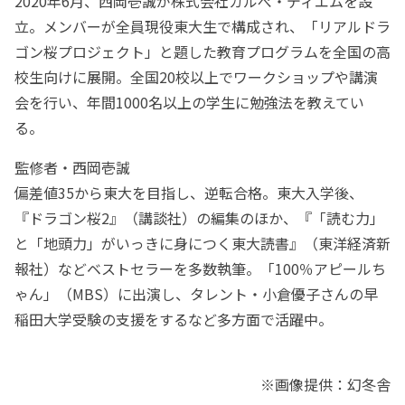
2020年6月、西岡壱誠が株式会社カルぺ・ディエムを設
立。メンバーが全員現役東大生で構成され、「リアルドラ
ゴン桜プロジェクト」と題した教育プログラムを全国の高
校生向けに展開。全国20校以上でワークショップや講演
会を行い、年間1000名以上の学生に勉強法を教えてい
る。
監修者・西岡壱誠
偏差値35から東大を目指し、逆転合格。東大入学後、
『ドラゴン桜2』（講談社）の編集のほか、『「読む力」
と「地頭力」がいっきに身につく東大読書』（東洋経済新
報社）などベストセラーを多数執筆。「100％アピールち
ゃん」（MBS）に出演し、タレント・小倉優子さんの早
稲田大学受験の支援をするなど多方面で活躍中。
※画像提供：幻冬舎