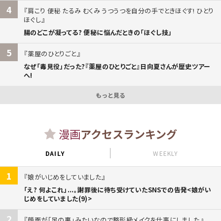
4
肩こり 便秘 たるみ むくみ うつうつを自分の手でときほぐす! ひとり
ほぐし
腸のどこが凝ってる? 便秘に悩んだときの「ほぐし技」
5
薬屋のひとりごと
なぜ「毒見役」だった?『薬屋のひとりごと』日向夏さんが歴史ツアー
へ!
もっと見る
漫画
アクセスランキング
DAILY
WEEKLY
1
娘がいじめをしていました
「え? 何よこれ」...。謝罪後に待ち受けていたSNSでの告発<娘がい
じめをしていました(9)>
2
顔面が「足の裏」みたいなので整形級メイクを仕事にしました