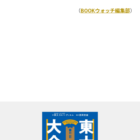
（
BOOKウォッチ編集部
）