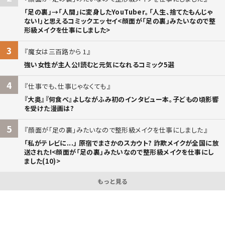
「足の裏」→「人間」に変身したYouTuber。「人生、捨てたもんじゃ
ない!」と思えるコミックエッセイ<顔面が「足の裏」みたいなので整
形級メイクを仕事にしました>
3
魔女は三百路から 1
強い女性が主人公!読むと元気になれるコミック5選
4
仕事でも、仕事じゃなくても
『大奥』『何食べ』よしながふみ初のインタビュー本。子どもの頃影響
を受けた漫画は?
5
顔面が「足の裏」みたいなので整形級メイクを仕事にしました
「私がテレビに...」 原宿でまさかのスカウト? 詐欺メイクが全国に放
送された!<顔面が「足の裏」みたいなので整形級メイクを仕事にし
ました(10)>
もっと見る