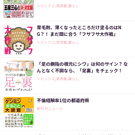
トピックス,実用書,暮らし
育毛剤、薄くなったところだけ塗るのはN
G？！ まだ間に合う「フサフサ大作戦」
トピックス,実用書,暮らし
「足の親指の根元にシワ」は何のサイン？ な
んとなく不調なら、「足裏」をチェック！
トピックス,実用書,暮らし
不倫経験率1位の都道府県
新刊JPニュース