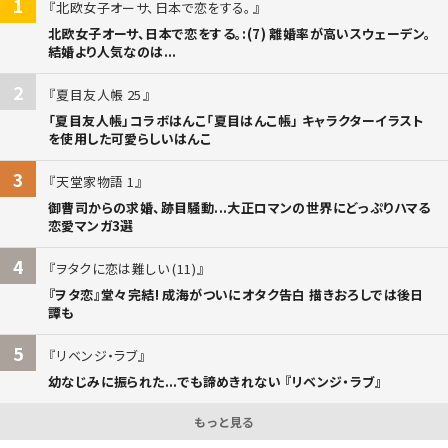
1
北欧女子オーサ、日本で恋をする。
北欧女子オーサ、日本で恋をする。:(7) 離婚率が高いスウェーデン。
結婚より人気なのは...
2
夏目友人帳 25
「夏目友人帳」コラボはんこ「夏目はんこ帳」 キャラクターイラスト
を使用した可愛らしいはんこ
3
天堂家物語 1
御曹司からの求婚、跡目騒動...大正ロマンの世界にどっぷりハマる
恋愛マンガ3選
4
ヲタクに恋は難しい (11)
『ヲタ恋』堂々完結! 成海がついにオタク告白 描きおろしでは後日
譚も
5
リベンジ・ラブ
幼なじみに振られた...でも諦めきれない 『リベンジ・ラブ』
もっと見る