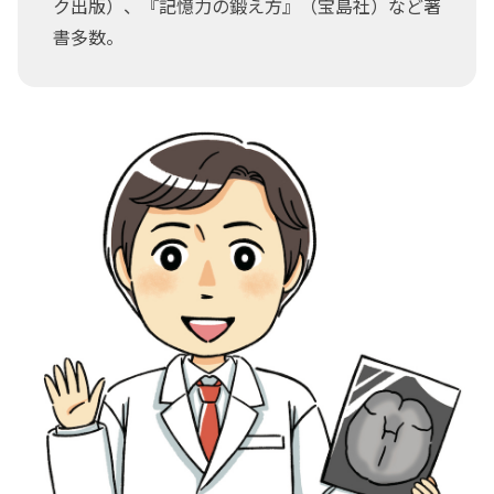
ク出版）、『記憶力の鍛え方』（宝島社）など著
書多数。