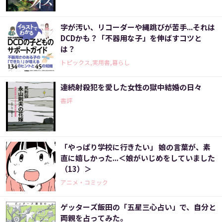
字が汚い、リコーダーや縄跳びが苦手...それは
DCDかも？「不器用な子」を伸ばすコツと
は？
トピックス,実用書,暮らし
連続射殺犯を愛した女性の獄中結婚の日々
書評
「やっぱり学校に行きたい」 娘の言葉が、素
直に嬉しかった...＜娘がいじめをしていました
（13）＞
アニメ・コミック
ゲッターズ飯田の「五星三心占い」で、自分と
両親を占ってみた。