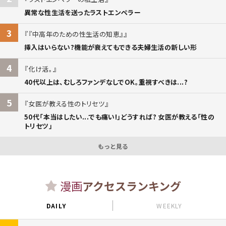
異常な性生活を送ったラストエンペラー
3
『中高年のための性生活の知恵』
挿入はいらない?機能が衰えてもできる夫婦生活の新しい形
4
化け活。
40代以上は、むしろファンデなしでOK。重視すべきは...?
5
女医が教える性のトリセツ
50代「本当はしたい...でも痛い!」どうすれば? 女医が教える「性の
トリセツ」
もっと見る
漫画
アクセスランキング
DAILY
WEEKLY