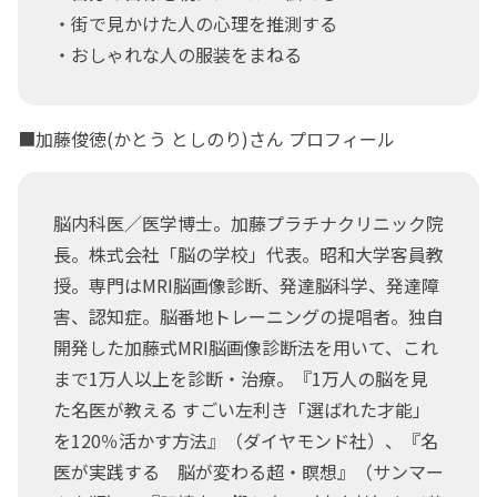
・街で見かけた人の心理を推測する
・おしゃれな人の服装をまねる
■加藤俊徳(かとう としのり)さん プロフィール
脳内科医／医学博士。加藤プラチナクリニック院
長。株式会社「脳の学校」代表。昭和大学客員教
授。専門はMRI脳画像診断、発達脳科学、発達障
害、認知症。脳番地トレーニングの提唱者。独自
開発した加藤式MRI脳画像診断法を用いて、これ
まで1万人以上を診断・治療。『1万人の脳を見
た名医が教える すごい左利き「選ばれた才能」
を120％活かす方法』（ダイヤモンド社）、『名
医が実践する 脳が変わる超・瞑想』（サンマー