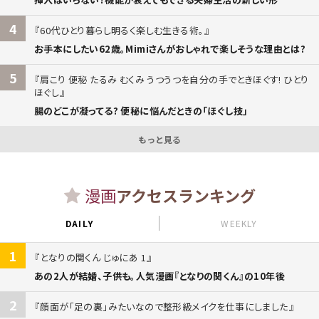
4
60代ひとり暮らし明るく楽しむ生きる術。
お手本にしたい62歳。Mimiさんがおしゃれで楽しそうな理由とは?
5
肩こり 便秘 たるみ むくみ うつうつを自分の手でときほぐす! ひとり
ほぐし
腸のどこが凝ってる? 便秘に悩んだときの「ほぐし技」
もっと見る
漫画
アクセスランキング
DAILY
WEEKLY
1
となりの関くん じゅにあ 1
あの2人が結婚、子供も。人気漫画『となりの関くん』の10年後
2
顔面が「足の裏」みたいなので整形級メイクを仕事にしました