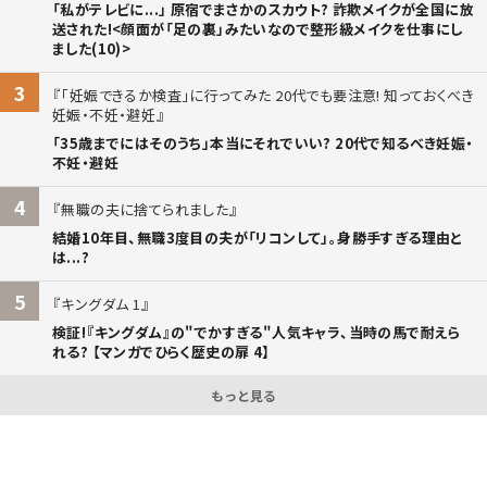
「私がテレビに...」 原宿でまさかのスカウト? 詐欺メイクが全国に放
送された!<顔面が「足の裏」みたいなので整形級メイクを仕事にし
ました(10)>
3
「妊娠できるか検査」に行ってみた 20代でも要注意! 知っておくべき
妊娠・不妊・避妊
「35歳までにはそのうち」本当にそれでいい? 20代で知るべき妊娠・
不妊・避妊
4
無職の夫に捨てられました
結婚10年目、無職3度目の夫が「リコンして」。身勝手すぎる理由と
は...?
5
キングダム 1
検証!『キングダム』の"でかすぎる"人気キャラ、当時の馬で耐えら
れる? 【マンガでひらく歴史の扉 4】
もっと見る