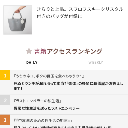
きらりと上品。スワロフスキークリスタル
付きのバッグが付録に
書籍
アクセスランキング
DAILY
WEEKLY
1
うちのネコ、ボクの目玉を食べちゃうの?
死ぬとウンチが漏れるって本当?「死体」の疑問に葬儀屋がお答えし
ます!
2
ラストエンペラーの私生活
異常な性生活を送ったラストエンペラー
3
『中高年のための性生活の知恵』
挿入はいらない?機能が衰えてもできる夫婦生活の新しい形