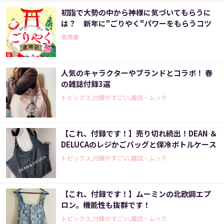
初詣で大勢の中から神様に気づいてもらうに
は？ 新年に"ごりやく"パワーをもらうコツ
実用書
人気のキャラクターやブランドとコラボ！ 春
の雑誌付録3選
トピックス,付録がすごい,雑誌・ムック
【これ、付録です！】売り切れ続出！DEAN ＆
DELUCAのレジかごバッグと保冷ボトルケース
トピックス,付録がすごい,雑誌・ムック
【これ、付録です！】ムーミンの北欧調エプ
ロン。機能性も抜群です！
トピックス,付録がすごい,雑誌・ムック