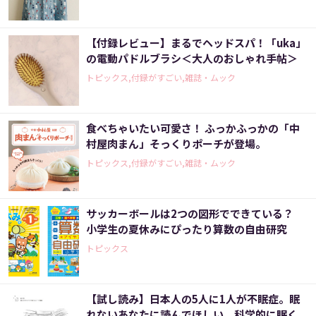
【付録レビュー】まるでヘッドスパ！「uka」
の電動パドルブラシ＜大人のおしゃれ手帖＞
トピックス,付録がすごい,雑誌・ムック
食べちゃいたい可愛さ！ ふっかふっかの「中
村屋肉まん」そっくりポーチが登場。
トピックス,付録がすごい,雑誌・ムック
サッカーボールは2つの図形でできている？
小学生の夏休みにぴったり算数の自由研究
トピックス
【試し読み】日本人の5人に1人が不眠症。眠
れないあなたに読んでほしい、科学的に眠く