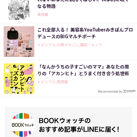
なる物語
実用書
これ全部入る！ 美容系YouTuberみきぽんプロ
デュースのBIGマルチポーチ
トピックス,付録がすごい,雑誌・ムック
「なんかうちの子すごいのママ」あなたの周
りの「アカンヒト」とうまく付き合う処世術
トピックス,実用書
Recommended by