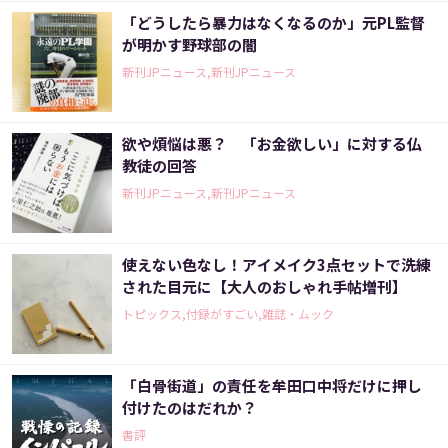
「どうしたら暴力はなくなるのか」元PL監督
が明かす野球部の闇
新刊JPニュース,新刊JPニュース
欲や煩悩は悪？ 「お金欲しい」に対する仏
教徒の回答
新刊JPニュース,新刊JPニュース
使えない色なし！アイメイク3点セットで洗練
された目元に【大人のおしゃれ手帖増刊】
トピックス,付録がすごい,雑誌・ムック
「白骨街道」の責任を牟田口中将だけに押し
付けたのはだれか？
書評