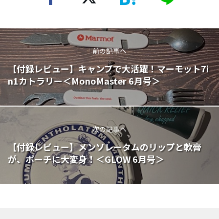
前の記事へ
【付録レビュー】キャンプで大活躍！マーモット7i
n1カトラリー＜MonoMaster 6月号＞
次の記事へ
【付録レビュー】メンソレータムのリップと軟膏
が、ポーチに大変身！＜GLOW 6月号＞