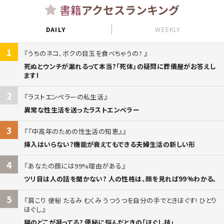
書籍
アクセスランキング
DAILY
WEEKLY
1
うちのネコ、ボクの目玉を食べちゃうの?
死ぬとウンチが漏れるって本当?「死体」の疑問に葬儀屋がお答えし
ます!
2
ラストエンペラーの私生活
異常な性生活を送ったラストエンペラー
3
『中高年のための性生活の知恵』
挿入はいらない?機能が衰えてもできる夫婦生活の新しい形
4
あなたの顔には99%理由がある
ツリ目は人の話を聞かない? 人の性格は、顔を見れば99%わかる。
5
肩こり 便秘 たるみ むくみ うつうつを自分の手でときほぐす! ひとり
ほぐし
腸のどこが凝ってる? 便秘に悩んだときの「ほぐし技」