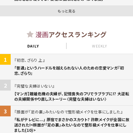
もっと見る
漫画
アクセスランキング
DAILY
WEEKLY
1
初恋、ざらり 上
「普通」というハードルを越えられない人のための恋愛マンガ『初
恋、ざらり』
2
完璧な夫婦はいない
【マンガ】離婚危機の夫婦が、記憶喪失のフリでラブラブに!? 大逆転
の夫婦関係やり直しストーリー〈完璧な夫婦はいない〉
3
顔面が「足の裏」みたいなので整形級メイクを仕事にしました
「私がテレビに...」 原宿でまさかのスカウト? 詐欺メイクが全国に放
送された!<顔面が「足の裏」みたいなので整形級メイクを仕事にし
ました(10)>