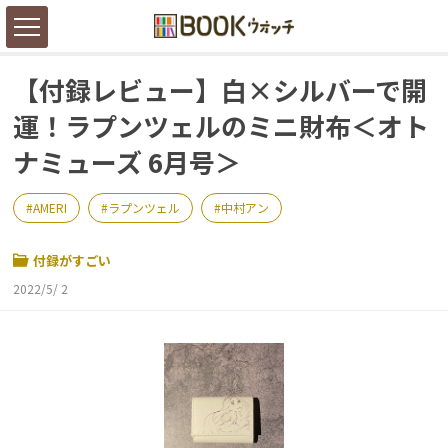
【付録レビュー】白×シルバーで開
運！ラプンツェルのミニ財布＜オト
ナミューズ 6月号＞
AMERI
ラプンツェル
中村アン
付録がすごい
2022/5/ 2