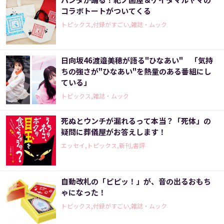
コラボトートがついてくる
トピックス,付録がすごい,雑誌・ムック
日向坂46渡邉美穂が語る"ひなあい" 「気持
ちの強さが"ひなあい"を熱量のある番組にし
ている」
トピックス,雑誌・ムック
死ぬとウンチが漏れるって本当？「死体」の
疑問に葬儀屋がお答えします！
エッセイ,トピックス,新刊,書評
自動改札の「ピピッ！」が、音の出るおもち
ゃになった！
トピックス,付録がすごい,雑誌・ムック