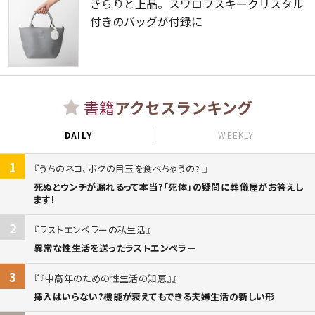
きらりと上品。スワロフスキークリスタル
付きのバッグが付録に
書籍
アクセスランキング
DAILY
WEEKLY
1
うちのネコ、ボクの目玉を食べちゃうの?
死ぬとウンチが漏れるって本当?「死体」の疑問に葬儀屋がお答えし
ます!
2
ラストエンペラーの私生活
異常な性生活を送ったラストエンペラー
3
『中高年のための性生活の知恵』
挿入はいらない?機能が衰えてもできる夫婦生活の新しい形