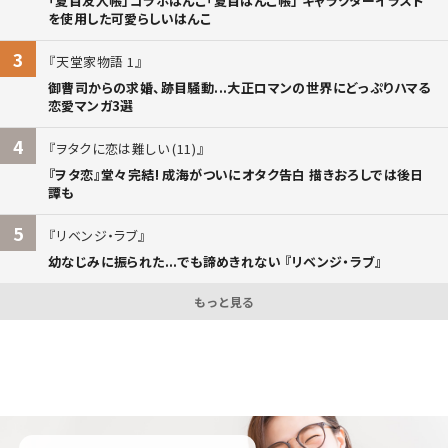
「夏目友人帳」コラボはんこ「夏目はんこ帳」 キャラクターイラスト
を使用した可愛らしいはんこ
3
天堂家物語 1
御曹司からの求婚、跡目騒動...大正ロマンの世界にどっぷりハマる
恋愛マンガ3選
4
ヲタクに恋は難しい (11)
『ヲタ恋』堂々完結! 成海がついにオタク告白 描きおろしでは後日
譚も
5
リベンジ・ラブ
幼なじみに振られた...でも諦めきれない 『リベンジ・ラブ』
もっと見る