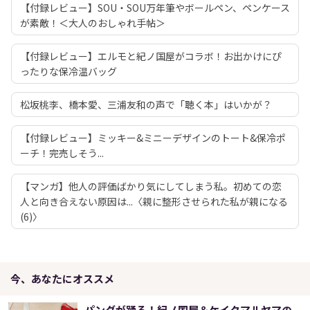
【付録レビュー】SOU・SOU万年筆やボールペン、ペンケース
が素敵！＜大人のおしゃれ手帖＞
【付録レビュー】エルモと紀ノ国屋がコラボ！お出かけにぴ
ったりな保冷温バッグ
松坂桃李、橋本愛、三浦友和の声で「聴く本」はいかが？
【付録レビュー】ミッキー&ミニーデザインのトート&保冷ポ
ーチ！完売しそう...
【マンガ】他人の評価ばかり気にしてしまう私。初めての恋
人と向き合えない原因は...〈親に整形させられた私が親になる
(6)〉
今、あなたにオススメ
パンダが踊る！紀ノ国屋＆ケイタマルヤマの