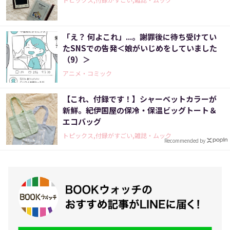
「え？ 何よこれ」...。謝罪後に待ち受けてい
たSNSでの告発＜娘がいじめをしていました
（9）＞
アニメ・コミック
【これ、付録です！】シャーベットカラーが
新鮮。紀伊国屋の保冷・保温ビッグトート＆
エコバッグ
トピックス,付録がすごい,雑誌・ムック
Recommended by