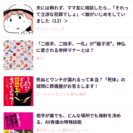
夫には頼れず、ママ友に相談したら...「それっ
て立派な犯罪でしょ」＜娘がいじめをしてい
ました（12）＞
アニメ・コミック
「二拍手、二拍手、一礼」が"識子流"。神仏
に愛される参拝マナーとは？
新刊
死ぬとウンチが漏れるって本当？「死体」の
疑問に葬儀屋がお答えします！
エッセイ,トピックス,新刊,書評
相手が誰でも、どんな場所でも発射を決め
る、AV男優の特殊技能
新刊JPニュース,新刊JPニュース