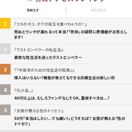
DAILY
WEEKLY
1
うちのネコ、ボクの目玉を食べちゃうの?
死ぬとウンチが漏れるって本当?「死体」の疑問に葬儀屋がお答えし
ます!
2
ラストエンペラーの私生活
異常な性生活を送ったラストエンペラー
3
『中高年のための性生活の知恵』
挿入はいらない?機能が衰えてもできる夫婦生活の新しい形
4
化け活。
40代以上は、むしろファンデなしでOK。重視すべきは...?
5
女医が教える性のトリセツ
50代「本当はしたい...でも痛い!」どうすれば? 女医が教える「性の
トリセツ」