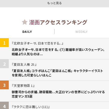
もっと見る
漫画
アクセスランキング
DAILY
WEEKLY
1
北欧女子オーサ、日本で恋をする。
北欧女子オーサ、日本で恋をする。:(7) 離婚率が高いスウェーデン。
結婚より人気なのは...
2
夏目友人帳 25
「夏目友人帳」コラボはんこ「夏目はんこ帳」 キャラクターイラスト
を使用した可愛らしいはんこ
3
天堂家物語 1
御曹司からの求婚、跡目騒動...大正ロマンの世界にどっぷりハマる
恋愛マンガ3選
4
ヲタクに恋は難しい (11)