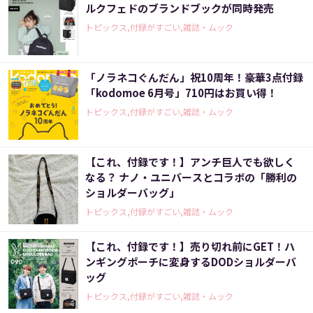
ルクフェドのブランドブックが同時発売
トピックス,付録がすごい,雑誌・ムック
「ノラネコぐんだん」祝10周年！豪華3点付録
「kodomoe 6月号」710円はお買い得！
トピックス,付録がすごい,雑誌・ムック
【これ、付録です！】アンチ巨人でも欲しく
なる？ ナノ・ユニバースとコラボの「勝利の
ショルダーバッグ」
トピックス,付録がすごい,雑誌・ムック
【これ、付録です！】売り切れ前にGET！ハ
ンギングポーチに変身するDODショルダーバ
ッグ
トピックス,付録がすごい,雑誌・ムック