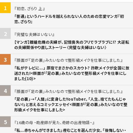
1
初恋、ざらり 上
「普通」というハードルを越えられない人のための恋愛マンガ『初
恋、ざらり』
2
完璧な夫婦はいない
【マンガ】離婚危機の夫婦が、記憶喪失のフリでラブラブに!? 大逆転
の夫婦関係やり直しストーリー〈完璧な夫婦はいない〉
3
顔面が「足の裏」みたいなので整形級メイクを仕事にしました
「私がテレビに...」 原宿でまさかのスカウト? 詐欺メイクが全国に放
送された!<顔面が「足の裏」みたいなので整形級メイクを仕事にし
ました(10)>
4
顔面が「足の裏」みたいなので整形級メイクを仕事にしました
「足の裏」→「人間」に変身したYouTuber。「人生、捨てたもんじゃ
ない!」と思えるコミックエッセイ<顔面が「足の裏」みたいなので整
形級メイクを仕事にしました>
5
16歳の母 ~助産師が見た、奇跡の出産物語~
「私...赤ちゃんができました」――産むことを選んだ少女。「後悔しない・