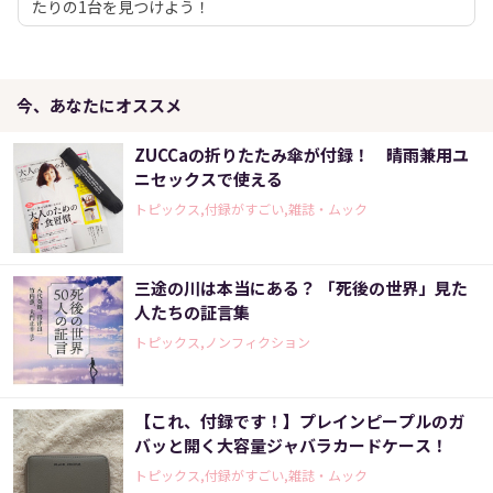
たりの1台を見つけよう！
今、あなたにオススメ
ZUCCaの折りたたみ傘が付録！ 晴雨兼用ユ
ニセックスで使える
トピックス,付録がすごい,雑誌・ムック
三途の川は本当にある？ 「死後の世界」見た
人たちの証言集
トピックス,ノンフィクション
【これ、付録です！】プレインピープルのガ
バッと開く大容量ジャバラカードケース！
トピックス,付録がすごい,雑誌・ムック