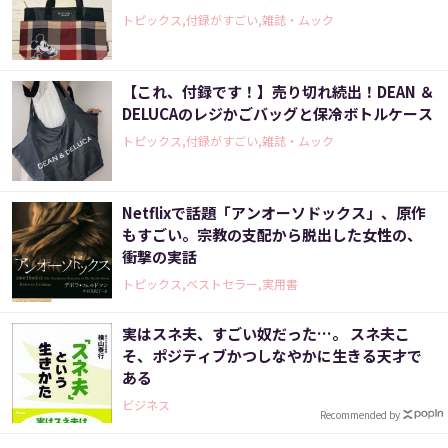
トピックス,付録がすごい,雑誌・ムック
【これ、付録です！】売り切れ続出！DEAN ＆
DELUCAのレジかごバッグと保冷ボトルケース
トピックス,付録がすごい,雑誌・ムック
Netflixで話題「アンオーソドックス」、原作
もすごい。宗教の支配から脱出した女性の、
衝撃の実話
トピックス,ベストセラー,実用書
実はスネ夫、すごい奴だった…。 スネ夫こ
そ、ポジティブかつしなやかに生きる天才で
ある
ビジネス
Recommended by