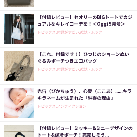
【付録レビュー】セオリーのBIGトートでカジ
ュアルなキレイコーデを！＜Oggi 5月号＞
トピックス,付録がすごい,雑誌・ムック
【これ、付録です！】ひつじのショーンぬい
ぐるみポーチつきエコバッグ
トピックス,付録がすごい,雑誌・ムック
光宙（ぴかちゅう）、心愛（ここあ）......キラ
キラネームが生まれた「納得の理由」
トピックス,ノンフィクション
【付録レビュー】ミッキー&ミニーデザインの
トート&保冷ポーチ！完売しそう...