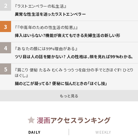
2
ラストエンペラーの私生活
異常な性生活を送ったラストエンペラー
3
『中高年のための性生活の知恵』
挿入はいらない?機能が衰えてもできる夫婦生活の新しい形
4
あなたの顔には99%理由がある
ツリ目は人の話を聞かない? 人の性格は、顔を見れば99%わかる。
5
肩こり 便秘 たるみ むくみ うつうつを自分の手でときほぐす! ひとり
ほぐし
腸のどこが凝ってる? 便秘に悩んだときの「ほぐし技」
もっと見る
漫画
アクセスランキング
DAILY
WEEKLY