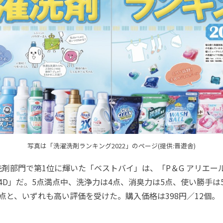
写真は「洗濯洗剤ランキング2022」のページ(提供:晋遊舎)
部門で第1位に輝いた「ベストバイ」は、「P＆G アリエール
 4D」だ。5点満点中、洗浄力は4点、消臭力は5点、使い勝手は
点と、いずれも高い評価を受けた。購入価格は398円／12個。