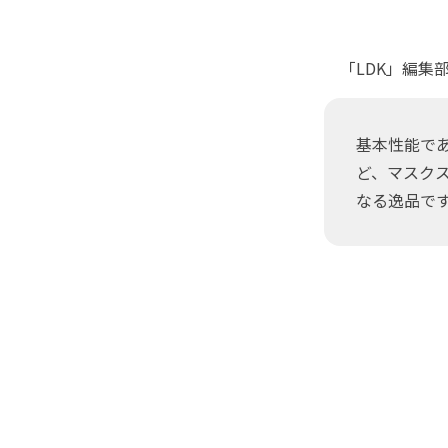
「LDK」編集
基本性能で
ど、マスク
なる逸品で