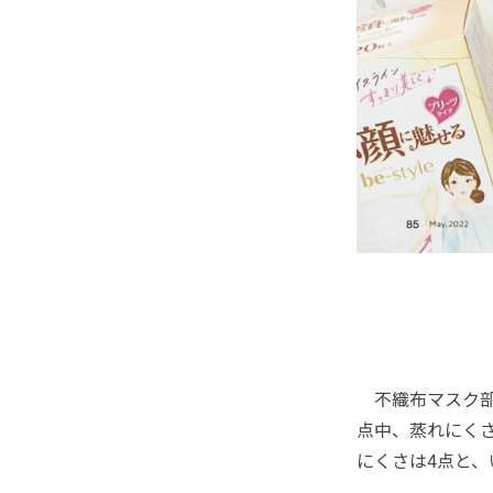
不織布マスク部門
点中、蒸れにく
にくさは4点と、