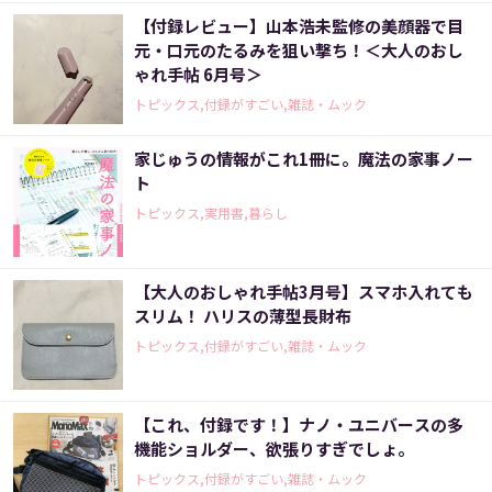
【付録レビュー】山本浩未監修の美顔器で目
元・口元のたるみを狙い撃ち！＜大人のおし
ゃれ手帖 6月号＞
トピックス,付録がすごい,雑誌・ムック
家じゅうの情報がこれ1冊に。魔法の家事ノー
ト
トピックス,実用書,暮らし
【大人のおしゃれ手帖3月号】スマホ入れても
スリム！ ハリスの薄型長財布
トピックス,付録がすごい,雑誌・ムック
【これ、付録です！】ナノ・ユニバースの多
機能ショルダー、欲張りすぎでしょ。
トピックス,付録がすごい,雑誌・ムック