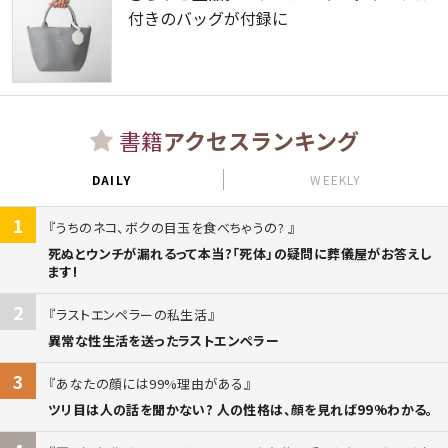
付きのバッグが付録に
書籍
アクセスランキング
DAILY
WEEKLY
1
うちのネコ、ボクの目玉を食べちゃうの?
死ぬとウンチが漏れるって本当?「死体」の疑問に葬儀屋がお答えし
ます!
2
ラストエンペラーの私生活
異常な性生活を送ったラストエンペラー
3
あなたの顔には99%理由がある
ツリ目は人の話を聞かない? 人の性格は、顔を見れば99%わかる。