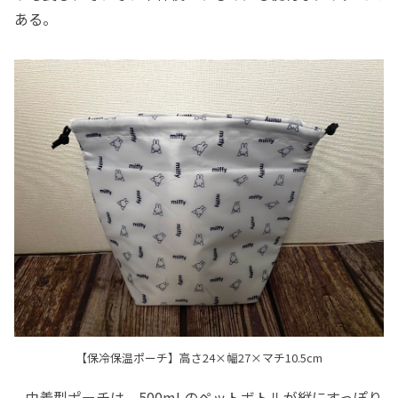
ある。
【保冷保温ポーチ】高さ24×幅27×マチ10.5cm
巾着型ポーチは、500mLのペットボトルが縦にすっぽり