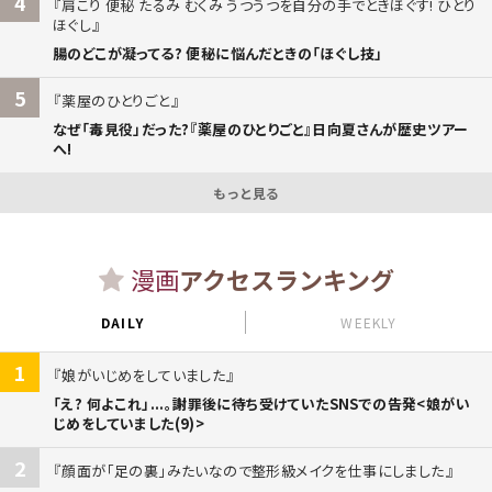
4
肩こり 便秘 たるみ むくみ うつうつを自分の手でときほぐす! ひとり
ほぐし
腸のどこが凝ってる? 便秘に悩んだときの「ほぐし技」
5
薬屋のひとりごと
なぜ「毒見役」だった?『薬屋のひとりごと』日向夏さんが歴史ツアー
へ!
もっと見る
漫画
アクセスランキング
DAILY
WEEKLY
1
娘がいじめをしていました
「え? 何よこれ」...。謝罪後に待ち受けていたSNSでの告発<娘がい
じめをしていました(9)>
2
顔面が「足の裏」みたいなので整形級メイクを仕事にしました