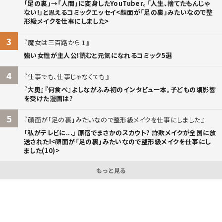
「足の裏」→「人間」に変身したYouTuber。「人生、捨てたもんじゃ
ない!」と思えるコミックエッセイ<顔面が「足の裏」みたいなので整
形級メイクを仕事にしました>
3
魔女は三百路から 1
強い女性が主人公!読むと元気になれるコミック5選
4
仕事でも、仕事じゃなくても
『大奥』『何食べ』よしながふみ初のインタビュー本。子どもの頃影響
を受けた漫画は?
5
顔面が「足の裏」みたいなので整形級メイクを仕事にしました
「私がテレビに...」 原宿でまさかのスカウト? 詐欺メイクが全国に放
送された!<顔面が「足の裏」みたいなので整形級メイクを仕事にし
ました(10)>
もっと見る