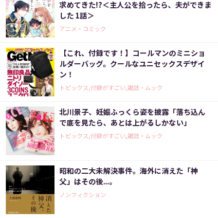
求めてきた!?＜主人公を拾ったら、夫ができま
した 1話＞
アニメ・コミック
【これ、付録です！】コールマンのミニショ
ルダーバッグ。クールなユニセックスデザイ
ン！
トピックス,付録がすごい,雑誌・ムック
北川景子、妊娠ふっくら姿を披露「落ち込ん
で底を見たら、あとは上がるしかない」
トピックス,付録がすごい,雑誌・ムック
昭和の二大未解決事件。海外に消えた「神
父」はその後...。
ノンフィクション