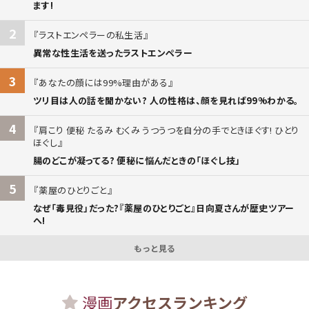
ます!
2
ラストエンペラーの私生活
異常な性生活を送ったラストエンペラー
3
あなたの顔には99%理由がある
ツリ目は人の話を聞かない? 人の性格は、顔を見れば99%わかる。
4
肩こり 便秘 たるみ むくみ うつうつを自分の手でときほぐす! ひとり
ほぐし
腸のどこが凝ってる? 便秘に悩んだときの「ほぐし技」
5
薬屋のひとりごと
なぜ「毒見役」だった?『薬屋のひとりごと』日向夏さんが歴史ツアー
へ!
もっと見る
漫画
アクセスランキング