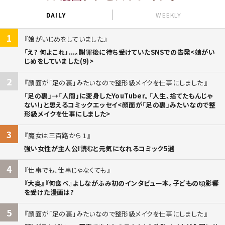
DAILY
WEEKLY
1
娘がいじめをしていました
「え? 何よこれ」...。謝罪後に待ち受けていたSNSでの告発<娘がい
じめをしていました(9)>
2
顔面が「足の裏」みたいなので整形級メイクを仕事にしました
「足の裏」→「人間」に変身したYouTuber。「人生、捨てたもんじゃ
ない!」と思えるコミックエッセイ<顔面が「足の裏」みたいなので整
形級メイクを仕事にしました>
3
魔女は三百路から 1
強い女性が主人公!読むと元気になれるコミック5選
4
仕事でも、仕事じゃなくても
『大奥』『何食べ』よしながふみ初のインタビュー本。子どもの頃影響
を受けた漫画は?
5
顔面が「足の裏」みたいなので整形級メイクを仕事にしました