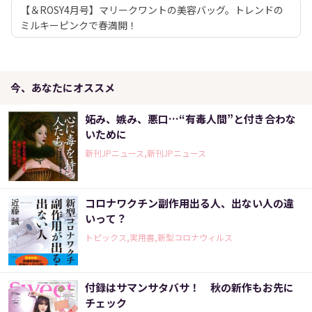
【＆ROSY4月号】マリークワントの美容バッグ。トレンドの
ミルキーピンクで春満開！
今、あなたにオススメ
妬み、嫉み、悪口…“有毒人間”と付き合わな
いために
新刊JPニュース,新刊JPニュース
コロナワクチン副作用出る人、出ない人の違
いって？
トピックス,実用書,新型コロナウィルス
付録はサマンサタバサ！ 秋の新作もお先に
チェック