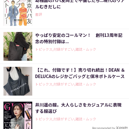
幼稚園のパパ友同士で不倫したら...現代のリア
ルむきだしに
書評
やっぱり安定のコールマン！ 創刊13周年記
念の特別付録は...
トピックス,付録がすごい,雑誌・ムック
【これ、付録です！】売り切れ続出！DEAN ＆
DELUCAのレジかごバッグと保冷ボトルケース
トピックス,付録がすごい,雑誌・ムック
井川遥の服。大人らしさをカジュアルに表現
する服選び
トピックス,付録がすごい,雑誌・ムック
Recommended by