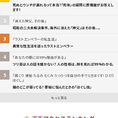
死ぬとウンチが漏れるって本当?「死体」の疑問に葬儀屋がお答えし
ます!
2
消えた神父、その後
昭和の二大未解決事件。海外に消えた「神父」はその後...。
3
ラストエンペラーの私生活
異常な性生活を送ったラストエンペラー
4
あなたの顔には99%理由がある
ツリ目は人の話を聞かない? 人の性格は、顔を見れば99%わかる。
5
肩こり 便秘 たるみ むくみ うつうつを自分の手でときほぐす! ひとり
ほぐし
腸のどこが凝ってる? 便秘に悩んだときの「ほぐし技」
もっと見る