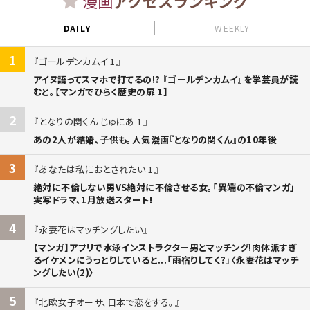
漫画
アクセスランキング
DAILY
WEEKLY
1
ゴールデンカムイ 1
アイヌ語ってスマホで打てるの!? 『ゴールデンカムイ』を学芸員が読
むと。【マンガでひらく歴史の扉 1】
2
となりの関くん じゅにあ 1
あの2人が結婚、子供も。人気漫画『となりの関くん』の10年後
3
あなたは私におとされたい 1
絶対に不倫しない男VS絶対に不倫させる女。「異端の不倫マンガ」
実写ドラマ、1月放送スタート!
4
永妻花はマッチングしたい
【マンガ】アプリで水泳インストラクター男とマッチング!肉体派すぎ
るイケメンにうっとりしていると...「雨宿りしてく?」〈永妻花はマッチ
ングしたい(2)〉
5
北欧女子オーサ、日本で恋をする。