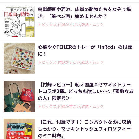
鳥獣戯画や若冲、応挙の動物たちをなぞり描
き。「筆ペン画」始めませんか？
トピックス,付録がすごい,雑誌・ムック
心華やぐFEILERのトレーが「InRed」の付録
に！
トピックス,付録がすごい,雑誌・ムック
【付録レビュー】紀ノ国屋×セサミストリー
トコラボ2種。どっちも欲しい～＜「素敵なあ
の人」限定号＞
トピックス,付録がすごい,雑誌・ムック
【これ、付録です！】コンパクトなのに収納
しっかり。マッキントッシュフィロソフィー
のミニ財布。