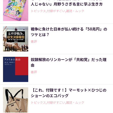
人じゃない」月野うさぎ名言に学ぶ生き方
トピックス,付録がすごい,雑誌・ムック
戦争に負けた日本が払い続ける「50兆円」の
ツケとは？
書評
奴隷解放のリンカーンが「共和党」だった理
由
書評
【これ、付録です！】マーモット×ひつじの
ショーンのエコバッグ
トピックス,付録がすごい,雑誌・ムック