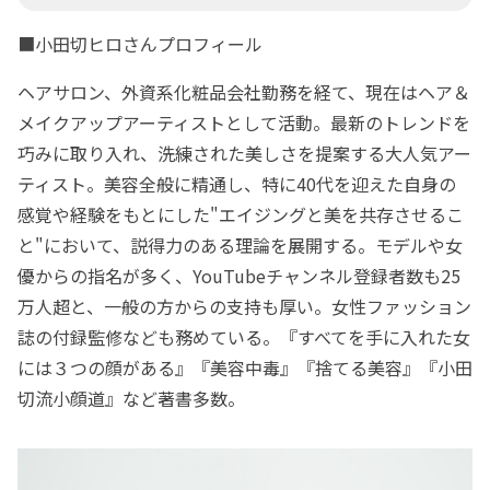
■小田切ヒロさんプロフィール
ヘアサロン、外資系化粧品会社勤務を経て、現在はヘア＆
メイクアップアーティストとして活動。最新のトレンドを
巧みに取り入れ、洗練された美しさを提案する大人気アー
ティスト。美容全般に精通し、特に40代を迎えた自身の
感覚や経験をもとにした"エイジングと美を共存させるこ
と"において、説得力のある理論を展開する。モデルや女
優からの指名が多く、YouTubeチャンネル登録者数も25
万人超と、一般の方からの支持も厚い。女性ファッション
誌の付録監修なども務めている。『すべてを手に入れた女
には３つの顔がある』『美容中毒』『捨てる美容』『小田
切流小顔道』など著書多数。