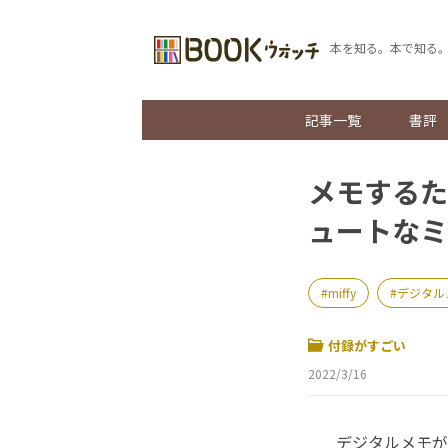
本を知る。本で知る
記事一覧
書評
メモするた
ュートなミ
miffy
デジタル
付録がすごい
2022/3/16
デジタルメモが