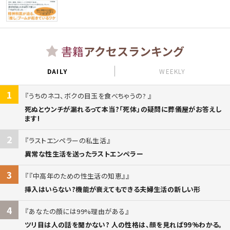
書籍
アクセスランキング
DAILY
WEEKLY
1
うちのネコ、ボクの目玉を食べちゃうの?
死ぬとウンチが漏れるって本当?「死体」の疑問に葬儀屋がお答えし
ます!
2
ラストエンペラーの私生活
異常な性生活を送ったラストエンペラー
3
『中高年のための性生活の知恵』
挿入はいらない?機能が衰えてもできる夫婦生活の新しい形
4
あなたの顔には99%理由がある
ツリ目は人の話を聞かない? 人の性格は、顔を見れば99%わかる。