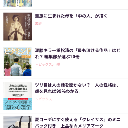
皇族に生まれた母を「中の人」が描く
書評
涙腺キラー重松清の「最も泣ける作品」はど
れ？ 編集部が選ぶ10冊
トピックス,小説
ツリ目は人の話を聞かない？ 人の性格は、
顔を見れば99%わかる。
トピックス
夏コーデにすぐ使える「クレイサス」のミニ
バッグ付き 上品なカメリアマーク