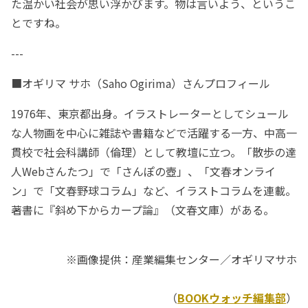
た温かい社会が思い浮かびます。物は言いよう、というこ
とですね。
---
■オギリマ サホ（Saho Ogirima）さんプロフィール
1976年、東京都出身。イラストレーターとしてシュール
な人物画を中心に雑誌や書籍などで活躍する一方、中高一
貫校で社会科講師（倫理）として教壇に立つ。「散歩の達
人Webさんたつ」で「さんぽの壺」、「文春オンライ
ン」で「文春野球コラム」など、イラストコラムを連載。
著書に『斜め下からカープ論』（文春文庫）がある。
※画像提供：産業編集センター／オギリマサホ
（
BOOKウォッチ編集部
）