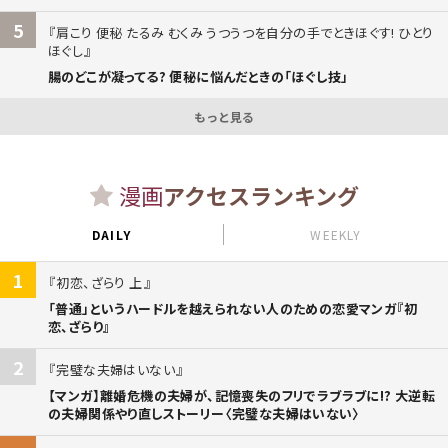
5
肩こり 便秘 たるみ むくみ うつうつを自分の手でときほぐす! ひとり
ほぐし
腸のどこが凝ってる? 便秘に悩んだときの「ほぐし技」
もっと見る
漫画
アクセスランキング
DAILY
WEEKLY
1
初恋、ざらり 上
「普通」というハードルを越えられない人のための恋愛マンガ『初
恋、ざらり』
2
完璧な夫婦はいない
【マンガ】離婚危機の夫婦が、記憶喪失のフリでラブラブに!? 大逆転
の夫婦関係やり直しストーリー〈完璧な夫婦はいない〉