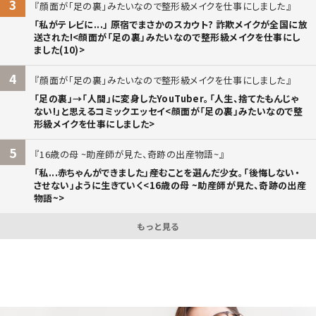
3
顔面が「足の裏」みたいなので整形級メイクを仕事にしました
「私がテレビに...」 原宿でまさかのスカウト? 詐欺メイクが全国に放
送された!<顔面が「足の裏」みたいなので整形級メイクを仕事にし
ました(10)>
4
顔面が「足の裏」みたいなので整形級メイクを仕事にしました
「足の裏」→「人間」に変身したYouTuber。「人生、捨てたもんじゃ
ない!」と思えるコミックエッセイ<顔面が「足の裏」みたいなので整
形級メイクを仕事にしました>
5
16歳の母 ~助産師が見た、奇跡の出産物語~
「私...赤ちゃんができました」――産むことを選んだ少女。「後悔しない・
させない」ように生きていく<16歳の母 ~助産師が見た、奇跡の出産
物語~>
もっと見る