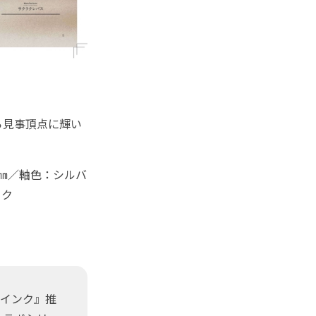
ら見事頂点に輝い
.5㎜／軸色：シルバ
ック
黒インク』推