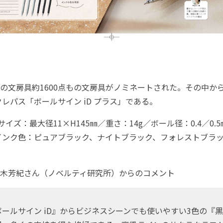
の文房具約1600点もの文房具がノミネートされた。その中か
レパス「ボールサイン iD プラス」である。
イズ：最大径11×H145㎜／重さ：14g／ボール径：0.4／0
インク色：ピュアブラック、ナイトブラック、フォレストブラ
木芳紀さん（ノベルティ研究所）からのコメント
ールサイン iD』からビジネスシーンでも使いやすい3色の『