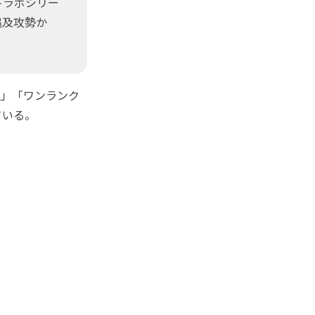
トラボシリー
追及攻勢か
択」「ワンランク
ている。