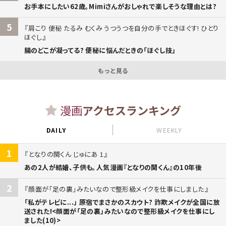
お手本にしたい62歳。Mimiさんがおしゃれで楽しそうな理由とは?
5
肩こり 便秘 たるみ むくみ うつうつを自分の手でときほぐす! ひとり
ほぐし
腸のどこが凝ってる? 便秘に悩んだときの「ほぐし技」
もっと見る
漫画
アクセスランキング
DAILY
WEEKLY
1
となりの関くん じゅにあ 1
あの2人が結婚、子供も。人気漫画『となりの関くん』の10年後
2
顔面が「足の裏」みたいなので整形級メイクを仕事にしました
「私がテレビに...」 原宿でまさかのスカウト? 詐欺メイクが全国に放
送された!<顔面が「足の裏」みたいなので整形級メイクを仕事にし
ました(10)>