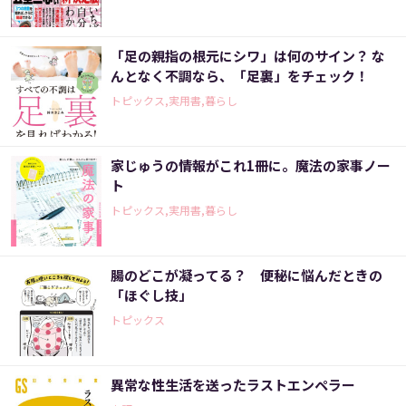
「足の親指の根元にシワ」は何のサイン？ な
んとなく不調なら、「足裏」をチェック！
トピックス,実用書,暮らし
家じゅうの情報がこれ1冊に。魔法の家事ノー
ト
トピックス,実用書,暮らし
腸のどこが凝ってる？ 便秘に悩んだときの
「ほぐし技」
トピックス
異常な性生活を送ったラストエンペラー