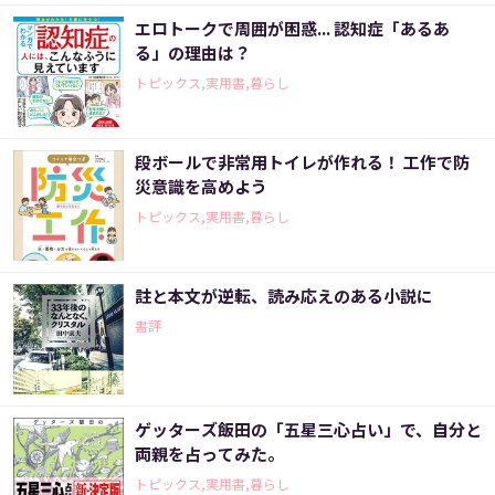
エロトークで周囲が困惑... 認知症「あるあ
る」の理由は？
トピックス,実用書,暮らし
段ボールで非常用トイレが作れる！ 工作で防
災意識を高めよう
トピックス,実用書,暮らし
註と本文が逆転、読み応えのある小説に
書評
ゲッターズ飯田の「五星三心占い」で、自分と
両親を占ってみた。
トピックス,実用書,暮らし