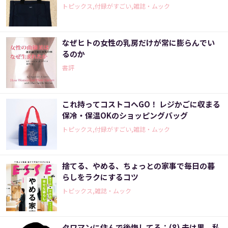
トピックス,付録がすごい,雑誌・ムック
なぜヒトの女性の乳房だけが常に膨らんでい
るのか
書評
これ持ってコストコへGO！ レジかごに収まる
保冷・保温OKのショッピングバッグ
トピックス,付録がすごい,雑誌・ムック
捨てる、やめる、ちょっとの家事で毎日の暮
らしをラクにするコツ
トピックス,雑誌・ムック
タワマンに住んで後悔してる：(8) 夫は黒。私