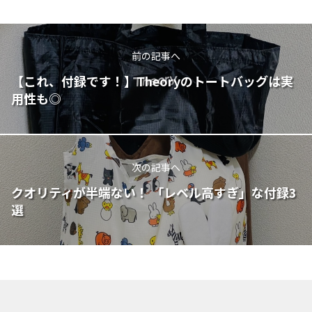
前の記事へ
【これ、付録です！】Theoryのトートバッグは実
用性も◎
次の記事へ
クオリティが半端ない！ 「レベル高すぎ」な付録3
選