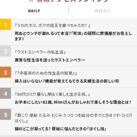
DAILY
WEEKLY
1
うちのネコ、ボクの目玉を食べちゃうの?
死ぬとウンチが漏れるって本当?「死体」の疑問に葬儀屋がお答えし
ます!
2
ラストエンペラーの私生活
異常な性生活を送ったラストエンペラー
3
『中高年のための性生活の知恵』
挿入はいらない?機能が衰えてもできる夫婦生活の新しい形
4
60代ひとり暮らし明るく楽しむ生きる術。
お手本にしたい62歳。Mimiさんがおしゃれで楽しそうな理由とは?
5
肩こり 便秘 たるみ むくみ うつうつを自分の手でときほぐす! ひとり
ほぐし
腸のどこが凝ってる? 便秘に悩んだときの「ほぐし技」