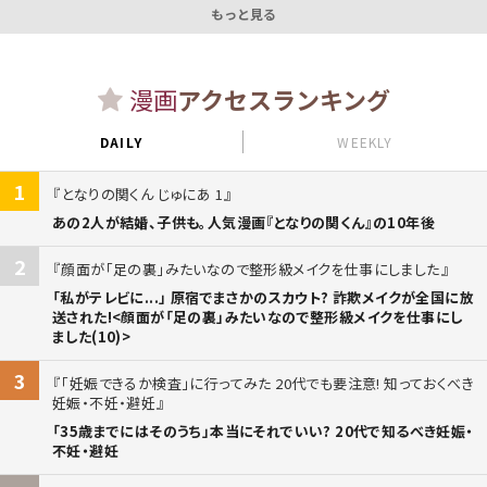
もっと見る
漫画
アクセスランキング
DAILY
WEEKLY
1
となりの関くん じゅにあ 1
あの2人が結婚、子供も。人気漫画『となりの関くん』の10年後
2
顔面が「足の裏」みたいなので整形級メイクを仕事にしました
「私がテレビに...」 原宿でまさかのスカウト? 詐欺メイクが全国に放
送された!<顔面が「足の裏」みたいなので整形級メイクを仕事にし
ました(10)>
3
「妊娠できるか検査」に行ってみた 20代でも要注意! 知っておくべき
妊娠・不妊・避妊
「35歳までにはそのうち」本当にそれでいい? 20代で知るべき妊娠・
不妊・避妊